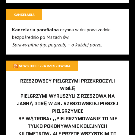
KANCELARIA
Kancelaria parafialna
czynna w dni powszednie
bezpośrednio po Mszach św.
Sprawy pilne (np. pogrzeb) – o każdej porze.
NEWS DIECEZJA RZESZOWSKA
RZESZOWSCY PIELGRZYMI PRZEKROCZYLI
WISŁĘ
PIELGRZYMI WYRUSZYLI Z RZESZOWA NA
JASNĄ GÓRĘ W 49. RZESZOWSKIEJ PIESZEJ
PIELGRZYMCE
BP WĄTROBA: „PIELGRZYMOWANIE TO NIE
TYLKO POKONYWANIE KOLEJNYCH
KILOMETRÓW, ALE PRZEDE WSZYSTKIM TO