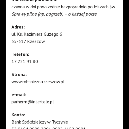
czynna w dni powszednie bezpośrednio po Mszach św.
Sprawy pilne (np. pogrzeb) – o każdej porze.
Adres:
ul. Ks. Kazimierz Guzego 6
35-317 Rzeszów
Telefon:
17 221 91 80
Strona:
www.mbsniezna.rzeszow.pl
e-mail:
parherm@intertele.pl
Konto:
Bank Spółdzielczy w Tyczynie
52 9164 0008 2001 0002 4152 0001