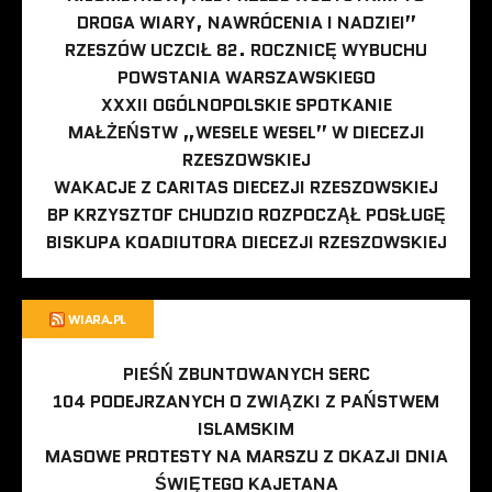
DROGA WIARY, NAWRÓCENIA I NADZIEI”
RZESZÓW UCZCIŁ 82. ROCZNICĘ WYBUCHU
POWSTANIA WARSZAWSKIEGO
XXXII OGÓLNOPOLSKIE SPOTKANIE
MAŁŻEŃSTW „WESELE WESEL” W DIECEZJI
RZESZOWSKIEJ
WAKACJE Z CARITAS DIECEZJI RZESZOWSKIEJ
BP KRZYSZTOF CHUDZIO ROZPOCZĄŁ POSŁUGĘ
BISKUPA KOADIUTORA DIECEZJI RZESZOWSKIEJ
WIARA.PL
PIEŚŃ ZBUNTOWANYCH SERC
104 PODEJRZANYCH O ZWIĄZKI Z PAŃSTWEM
ISLAMSKIM
MASOWE PROTESTY NA MARSZU Z OKAZJI DNIA
ŚWIĘTEGO KAJETANA