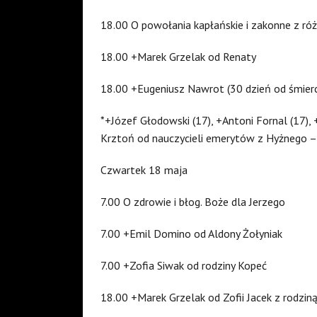
18.00 O powołania kapłańskie i zakonne z róż
18.00 +Marek Grzelak od Renaty
18.00 +Eugeniusz Nawrot (30 dzień od śmierc
*+Józef Głodowski (17), +Antoni Fornal (17), 
Krztoń od nauczycieli emerytów z Hyżnego –
Czwartek 18 maja
7.00 O zdrowie i błog. Boże dla Jerzego
7.00 +Emil Domino od Aldony Żołyniak
7.00 +Zofia Siwak od rodziny Kopeć
18.00 +Marek Grzelak od Zofii Jacek z rodzin