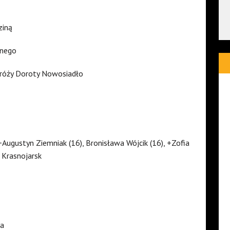
ziną
żnego
 róży Doroty Nowosiadło
+Augustyn Ziemniak (16), Bronisława Wójcik (16), +Zofia
 Krasnojarsk
la