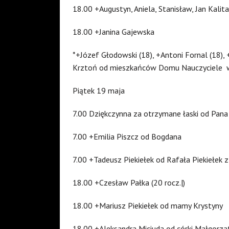
18.00 +Augustyn, Aniela, Stanisław, Jan Kalita
18.00 +Janina Gajewska
*+Józef Głodowski (18), +Antoni Fornal (18), 
Krztoń od mieszkańców Domu Nauczyciele w
Piątek 19 maja
7.00 Dziękczynna za otrzymane łaski od Pana
7.00 +Emilia Piszcz od Bogdana
7.00 +Tadeusz Piekiełek od Rafała Piekiełek z
18.00 +Czesław Pałka (20 rocz.|)
18.00 +Mariusz Piekiełek od mamy Krystyny
18.00 +Aleksandra Miciuda od córki Małgorz