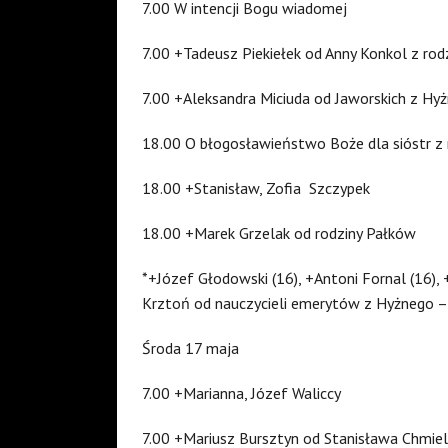
7.00 W intencji Bogu wiadomej
7.00 +Tadeusz Piekiełek od Anny Konkol z rod
7.00 +Aleksandra Miciuda od Jaworskich z Hy
18.00 O błogosławieństwo Boże dla sióstr z
18.00 +Stanisław, Zofia Szczypek
18.00 +Marek Grzelak od rodziny Pałków
*+Józef Głodowski (16), +Antoni Fornal (16), 
Krztoń od nauczycieli emerytów z Hyżnego –
Środa 17 maja
7.00 +Marianna, Józef Waliccy
7.00 +Mariusz Bursztyn od Stanisława Chmie