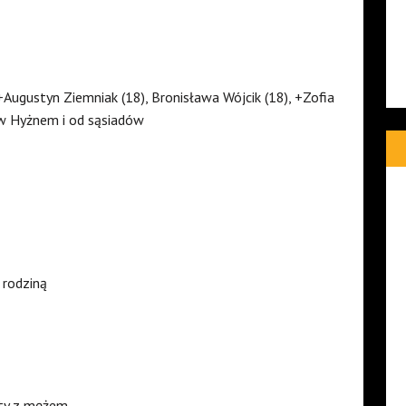
+Augustyn Ziemniak (18), Bronisława Wójcik (18), +Zofia
 Hyżnem i od sąsiadów
 rodziną
aty z mężem