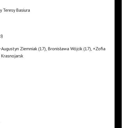
y Teresy Basiura
i)
+Augustyn Ziemniak (17), Bronisława Wójcik (17), +Zofia
 Krasnojarsk
ą