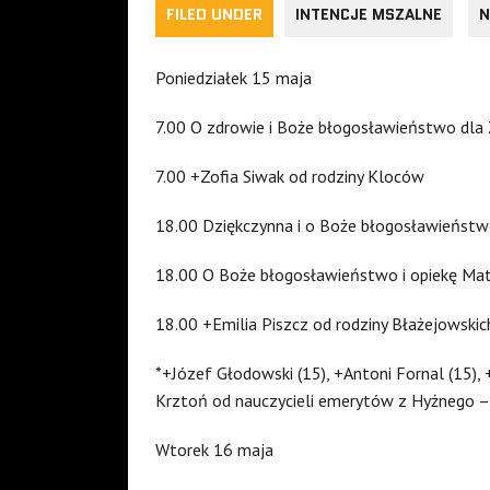
FILED UNDER
INTENCJE MSZALNE
N
Poniedziałek 15 maja
7.00 O zdrowie i Boże błogosławieństwo dla 
7.00 +Zofia Siwak od rodziny Kloców
18.00 Dziękczynna i o Boże błogosławieństw
18.00 O Boże błogosławieństwo i opiekę Matki
18.00 +Emilia Piszcz od rodziny Błażejowskic
*+Józef Głodowski (15), +Antoni Fornal (15), 
Krztoń od nauczycieli emerytów z Hyżnego –
Wtorek 16 maja