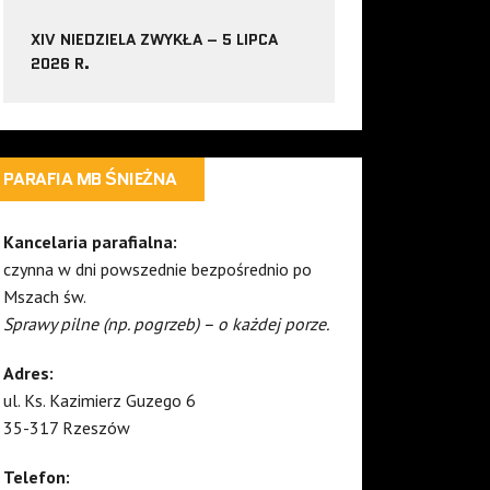
XIV NIEDZIELA ZWYKŁA – 5 LIPCA
2026 R.
PARAFIA MB ŚNIEŻNA
Kancelaria parafialna:
czynna w dni powszednie bezpośrednio po
Mszach św.
Sprawy pilne (np. pogrzeb) – o każdej porze.
Adres:
ul. Ks. Kazimierz Guzego 6
35-317 Rzeszów
Telefon: