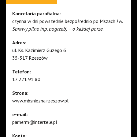
Kancelaria parafialna:
czynna w dni powszednie bezpośrednio po Mszach św.
Sprawy pilne (np. pogrzeb) – o każdej porze.
Adres:
ul. Ks. Kazimierz Guzego 6
35-317 Rzeszów
Telefon:
17 221 91 80
Strona:
www.mbsniezna.rzeszow.pl
e-mail:
parherm@intertele.pl
Konto: