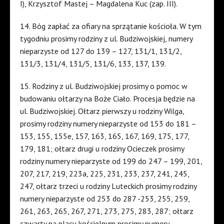
I), Krzysztof Mastej – Magdalena Kuc (zap. III).
14. Bóg zapłać za ofiary na sprzątanie kościoła. W tym
tygodniu prosimy rodziny z ul. Budziwojskiej, numery
nieparzyste od 127 do 139 – 127, 131/1, 131/2,
131/3, 131/4, 131/5, 131/6, 133, 137, 139.
15. Rodziny z ul. Budziwojskiej prosimy o pomoc w
budowaniu ołtarzy na Boże Ciało. Procesja będzie na
ul. Budziwojskiej. Ołtarz pierwszy u rodziny Wilga,
prosimy rodziny numery nieparzyste od 153 do 181 –
153, 155, 155e, 157, 163, 165, 167, 169, 175, 177,
179, 181; ołtarz drugi u rodziny Ocieczek prosimy
rodziny numery nieparzyste od 199 do 247 – 199, 201,
207, 217, 219, 223a, 225, 231, 233, 237, 241, 245,
247, ołtarz trzeci u rodziny Luteckich prosimy rodziny
numery nieparzyste od 253 do 287 -253, 255, 259,
261, 263, 265, 267, 271, 273, 275, 283, 287; ołtarz
czwarty na placu kościelnym prosimy numery