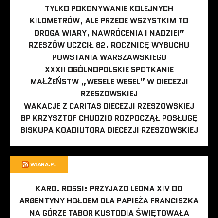
TYLKO POKONYWANIE KOLEJNYCH
KILOMETRÓW, ALE PRZEDE WSZYSTKIM TO
DROGA WIARY, NAWRÓCENIA I NADZIEI”
RZESZÓW UCZCIŁ 82. ROCZNICĘ WYBUCHU
POWSTANIA WARSZAWSKIEGO
XXXII OGÓLNOPOLSKIE SPOTKANIE
MAŁŻEŃSTW „WESELE WESEL” W DIECEZJI
RZESZOWSKIEJ
WAKACJE Z CARITAS DIECEZJI RZESZOWSKIEJ
BP KRZYSZTOF CHUDZIO ROZPOCZĄŁ POSŁUGĘ
BISKUPA KOADIUTORA DIECEZJI RZESZOWSKIEJ
WIARA.PL
KARD. ROSSI: PRZYJAZD LEONA XIV DO
ARGENTYNY HOŁDEM DLA PAPIEŻA FRANCISZKA
NA GÓRZE TABOR KUSTODIA ŚWIĘTOWAŁA