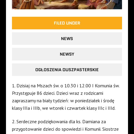
FILED UNDER
NEWS
NEWSY
OGŁOSZENIA DUSZPASTERSKIE
1. Dzisiaj na Mszach św. o 10.30 i 12.00 I Komunia św.
Przystępuje 86 dzieci. Dzieci wraz z rodzicami
zapraszamy na biały tydzień: w poniedziałek i środę
klasy IIIa i IIIb, we wtorek i czwartek klasy IIIc i IIId.
2. Serdeczne podziękowania dla ks. Damiana za
przygotowanie dzieci do spowiedzi i Komunii. Siostrze