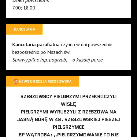
7.00; 18.00
KANCELARIA
Kancelaria parafialna
czynna w dni powszednie
bezpośrednio po Mszach św.
Sprawy pilne (np. pogrzeb) – o każdej porze.
NEWS DIECEZJA RZESZOWSKA
RZESZOWSCY PIELGRZYMI PRZEKROCZYLI
WISŁĘ
PIELGRZYMI WYRUSZYLI Z RZESZOWA NA
JASNĄ GÓRĘ W 49. RZESZOWSKIEJ PIESZEJ
PIELGRZYMCE
BP WĄTROBA: „PIELGRZYMOWANIE TO NIE