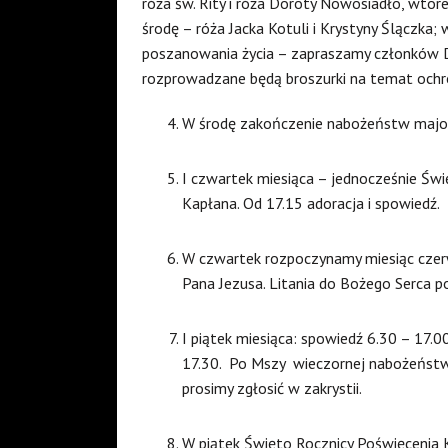
róża św. Rity i róża Doroty Nowosiadło, wtorek
środę – róża Jacka Kotuli i Krystyny Ślączka
poszanowania życia – zapraszamy członków D
rozprowadzane będą broszurki na temat ochro
W środę zakończenie nabożeństw majow
I czwartek miesiąca – jednocześnie Św
Kapłana. Od 17.15 adoracja i spowiedź.
W czwartek rozpoczynamy miesiąc czerw
Pana Jezusa. Litania do Bożego Serca p
I piątek miesiąca: spowiedź 6.30 – 17.0
17.30. Po Mszy wieczornej nabożeństw
prosimy zgłosić w zakrystii.
W piątek Święto Rocznicy Poświęcenia 