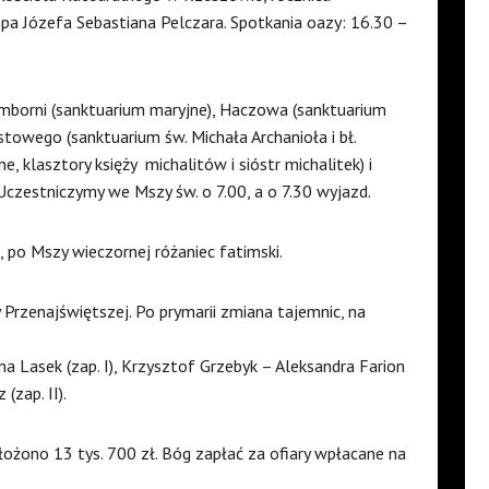
i bpa Józefa Sebastiana Pelczara. Spotkania oazy: 16.30 –
mborni (sanktuarium maryjne), Haczowa (sanktuarium
astowego (sanktuarium św. Michała Archanioła i bł.
 klasztory księży michalitów i sióstr michalitek) i
czestniczymy we Mszy św. o 7.00, a o 7.30 wyjazd.
, po Mszy wieczornej różaniec fatimski.
 Przenajświętszej. Po prymarii zmiana tajemnic, na
 Lasek (zap. I), Krzysztof Grzebyk – Aleksandra Farion
(zap. II).
łożono 13 tys. 700 zł. Bóg zapłać za ofiary wpłacane na