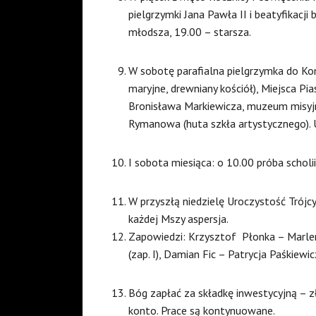
pielgrzymki Jana Pawła II i beatyfikacj
młodsza, 19.00 – starsza.
W sobotę parafialna pielgrzymka do Ko
maryjne, drewniany kościół), Miejsca Pi
Bronisława Markiewicza, muzeum misyjne,
Rymanowa (huta szkła artystycznego). U
I sobota miesiąca: o 10.00 próba scholii
W przyszłą niedzielę Uroczystość Trójcy
każdej Mszy aspersja.
Zapowiedzi: Krzysztof Płonka – Marlena
(zap. I), Damian Fic – Patrycja Paśkiewicz 
Bóg zapłać za składkę inwestycyjną – z
konto. Prace są kontynuowane.