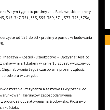
ioła. W tym tygodniu prosimy z ul. Budziwojskiej numery
43, 345, 347, 351, 353, 355, 369, 371, 373, 375, 375a,
nieparzyste od 153 do 337 prosimy o pomoc w budowaniu
FB.
 „Magazyn –Kościół- Dziedzictwo – Ojczyzna”. Jest to
z ciekawymi artykułami w cenie 15 zł. Jest wyłożony do
i. Chęć nabywania tegoż czasopisma prosimy zgłosić
o odbioru w zakrystii.
Obwieszczenie Prezydenta Rzeszowa O wyłożeniu do
uwarunkowań i kierunków zagospodarowania
z prognozą oddziaływania na środowisko. Prosimy o
ch kościoła.