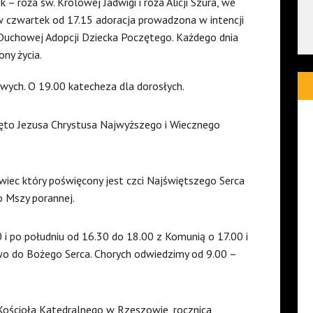
 – róża św. Królowej Jadwigi i róża Alicji Szura, we
; w czwartek od 17.15 adoracja prowadzona w intencji
uchowej Adopcji Dziecka Poczętego. Każdego dnia
ny życia.
ych. O 19.00 katecheza dla dorosłych.
ięto Jezusa Chrystusa Najwyższego i Wiecznego
iec który poświęcony jest czci Najświętszego Serca
o Mszy porannej.
0 i po południu od 16.30 do 18.00 z Komunią o 17.00 i
o do Bożego Serca. Chorych odwiedzimy od 9.00 –
Kościoła Katedralnego w Rzeszowie, rocznica