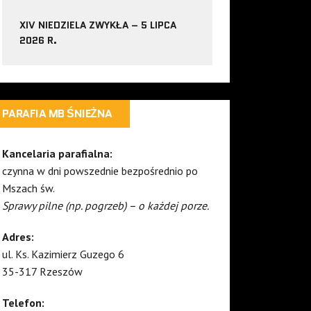
XIV NIEDZIELA ZWYKŁA – 5 LIPCA
2026 R.
PARAFIA MB ŚNIEŻNA
Kancelaria parafialna:
czynna w dni powszednie bezpośrednio po
Mszach św.
Sprawy pilne (np. pogrzeb) – o każdej porze.
Adres:
ul. Ks. Kazimierz Guzego 6
35-317 Rzeszów
Telefon: