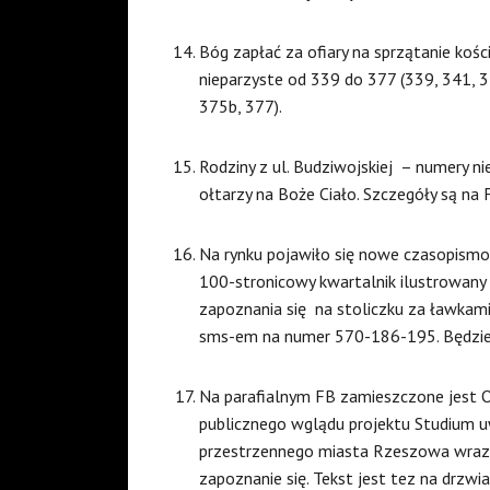
Bóg zapłać za ofiary na sprzątanie kośc
nieparzyste od 339 do 377 (339, 341, 3
375b, 377).
Rodziny z ul. Budziwojskiej – numery 
ołtarzy na Boże Ciało. Szczegóły są na 
Na rynku pojawiło się nowe czasopismo:
100-stronicowy kwartalnik ilustrowany 
zapoznania się na stoliczku za ławkam
sms-em na numer 570-186-195. Będzie d
Na parafialnym FB zamieszczone jest 
publicznego wglądu projektu Studium 
przestrzennego miasta Rzeszowa wraz 
zapoznanie się. Tekst jest tez na drzwia