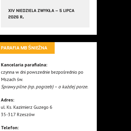
XIV NIEDZIELA ZWYKŁA – 5 LIPCA
2026 R.
PARAFIA MB ŚNIEŻNA
Kancelaria parafialna:
czynna w dni powszednie bezpośrednio po
Mszach św.
Sprawy pilne (np. pogrzeb) – o każdej porze.
Adres:
ul. Ks. Kazimierz Guzego 6
35-317 Rzeszów
Telefon: