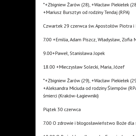
*+Zbigniew Żarów (28), +Wacław Piekiełek (28)
+Mariusz Bursztyn od rodziny Tendaj (RPA)
Czwartek 29 czerwca św. Apostołów Piotra i
7.00 +Emilia, Adam Piszcz, Władysław, Zofia 
9.00+Paweł, Stanisława Jopek
18.00 +Mieczysław Solecki, Maria, Józef
*+Zbigniew Żarów (29), +Wacław Piekiełek (29)
+Aleksandra Miciuda od rodziny Ślempów (RPA)
śmierci (Kraków-Łagiewniki)
Piątek 30 czerwca
7.00 O zdrowie i błogosławieństwo Boże dla 