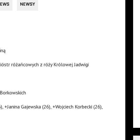
EWS
NEWSY
iną
sióstr różańcowych z róży Królowej Jadwigi
 Borkowskich
, +Janina Gajewska (26), +Wojciech Korbecki (26),