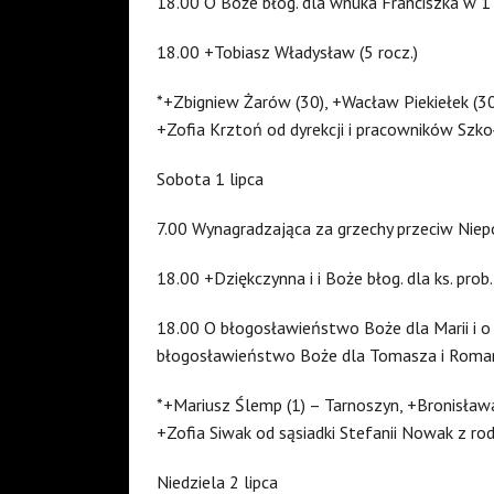
18.00 O Boże błog. dla wnuka Franciszka w 1 u
18.00 +Tobiasz Władysław (5 rocz.)
*+Zbigniew Żarów (30), +Wacław Piekiełek (30)
+Zofia Krztoń od dyrekcji i pracowników Szko
Sobota 1 lipca
7.00 Wynagradzająca za grzechy przeciw Ni
18.00 +Dziękczynna i i Boże błog. dla ks. prob
18.00 O błogosławieństwo Boże dla Marii i o 
błogosławieństwo Boże dla Tomasza i Roma
*+Mariusz Ślemp (1) – Tarnoszyn, +Bronisława 
+Zofia Siwak od sąsiadki Stefanii Nowak z rod
Niedziela 2 lipca