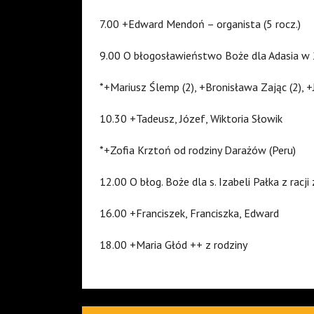
7.00 +Edward Mendoń – organista (5 rocz.)
9.00 O błogosławieństwo Boże dla Adasia w 
*+Mariusz Ślemp (2), +Bronisława Zając (2), +
10.30 +Tadeusz, Józef, Wiktoria Słowik
*+Zofia Krztoń od rodziny Darażów (Peru)
12.00 O błog. Boże dla s. Izabeli Pałka z rac
16.00 +Franciszek, Franciszka, Edward
18.00 +Maria Głód ++ z rodziny