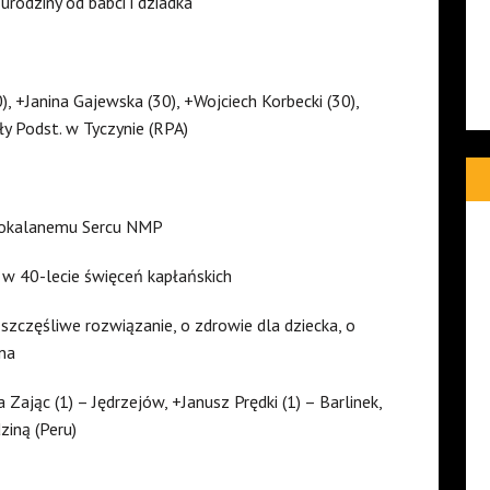
rodziny od babci i dziadka
, +Janina Gajewska (30), +Wojciech Korbecki (30),
ły Podst. w Tyczynie (RPA)
epokalanemu Sercu NMP
. w 40-lecie święceń kapłańskich
szczęśliwe rozwiązanie, o zdrowie dla dziecka, o
na
Zając (1) – Jędrzejów, +Janusz Prędki (1) – Barlinek,
ziną (Peru)