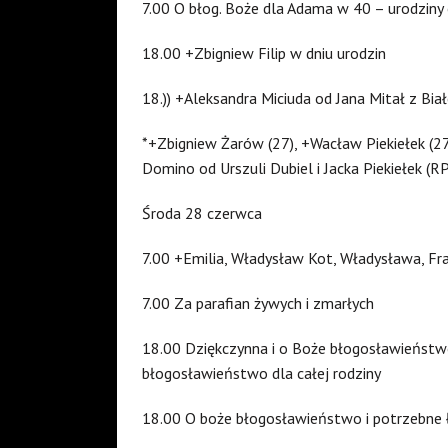
7.00 O błog. Boże dla Adama w 40 – urodziny 
18.00 +Zbigniew Filip w dniu urodzin
18.)) +Aleksandra Miciuda od Jana Mitał z Biał
*+Zbigniew Żarów (27), +Wacław Piekiełek (27)
Domino od Urszuli Dubiel i Jacka Piekiełek (R
Środa 28 czerwca
7.00 +Emilia, Władysław Kot, Władysława, Fr
7.00 Za parafian żywych i zmarłych
18.00 Dziękczynna i o Boże błogosławieństwo
błogosławieństwo dla całej rodziny
18.00 O boże błogosławieństwo i potrzebne 