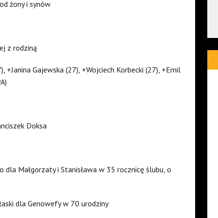
od żony i synów
ej z rodziną
, +Janina Gajewska (27), +Wojciech Korbecki (27), +Emil
PA)
anciszek Doksa
 dla Małgorzaty i Stanisława w 35 rocznicę ślubu, o
łaski dla Genowefy w 70 urodziny