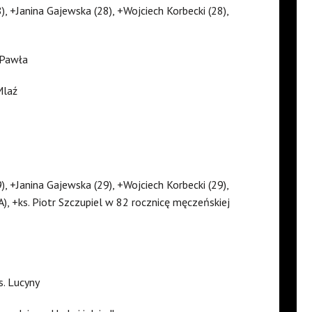
, +Janina Gajewska (28), +Wojciech Korbecki (28),
 Pawła
Mlaź
, +Janina Gajewska (29), +Wojciech Korbecki (29),
, +ks. Piotr Szczupiel w 82 rocznicę męczeńskiej
s. Lucyny