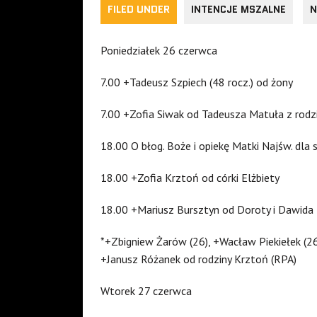
FILED UNDER
INTENCJE MSZALNE
N
Poniedziałek 26 czerwca
7.00 +Tadeusz Szpiech (48 rocz.) od żony
7.00 +Zofia Siwak od Tadeusza Matuła z rodz
18.00 O błog. Boże i opiekę Matki Najśw. dla 
18.00 +Zofia Krztoń od córki Elżbiety
18.00 +Mariusz Bursztyn od Doroty i Dawida
*+Zbigniew Żarów (26), +Wacław Piekiełek (26)
+Janusz Różanek od rodziny Krztoń (RPA)
Wtorek 27 czerwca