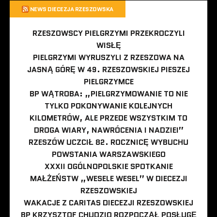
NEWS DIECEZJA RZESZOWSKA
RZESZOWSCY PIELGRZYMI PRZEKROCZYLI
WISŁĘ
PIELGRZYMI WYRUSZYLI Z RZESZOWA NA
JASNĄ GÓRĘ W 49. RZESZOWSKIEJ PIESZEJ
PIELGRZYMCE
BP WĄTROBA: „PIELGRZYMOWANIE TO NIE
TYLKO POKONYWANIE KOLEJNYCH
KILOMETRÓW, ALE PRZEDE WSZYSTKIM TO
DROGA WIARY, NAWRÓCENIA I NADZIEI”
RZESZÓW UCZCIŁ 82. ROCZNICĘ WYBUCHU
POWSTANIA WARSZAWSKIEGO
XXXII OGÓLNOPOLSKIE SPOTKANIE
MAŁŻEŃSTW „WESELE WESEL” W DIECEZJI
RZESZOWSKIEJ
WAKACJE Z CARITAS DIECEZJI RZESZOWSKIEJ
BP KRZYSZTOF CHUDZIO ROZPOCZĄŁ POSŁUGĘ