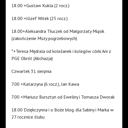
18.00 +Gustaw Kukla (2 rocz.)
18.00 +Józef Witek (25 rocz.)
18.00+Aleksandra Tłuczek od Małgorzaty Miąsik
(zakończenie Mszy pogrzebowych)
*+Teresa Mędrala od koleżanek i kolegów córki Ani z
PGE Obrót (Abchazja)
Czwartek 31 sierpnia
7.00 +Katarzyna (6 rocz.), Jan Kawa
7.00 +Mariusz Bursztyn od Eweliny i Tomasza Dworak
18.00 Dziękczynna i o Boże błog. dla Sabiny i Marka w
27 rocznice ślubu