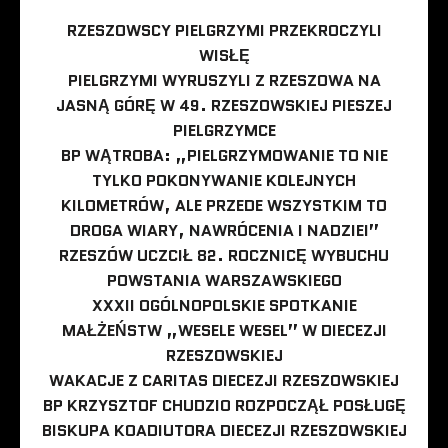
RZESZOWSCY PIELGRZYMI PRZEKROCZYLI
WISŁĘ
PIELGRZYMI WYRUSZYLI Z RZESZOWA NA
JASNĄ GÓRĘ W 49. RZESZOWSKIEJ PIESZEJ
PIELGRZYMCE
BP WĄTROBA: „PIELGRZYMOWANIE TO NIE
TYLKO POKONYWANIE KOLEJNYCH
KILOMETRÓW, ALE PRZEDE WSZYSTKIM TO
DROGA WIARY, NAWRÓCENIA I NADZIEI”
RZESZÓW UCZCIŁ 82. ROCZNICĘ WYBUCHU
POWSTANIA WARSZAWSKIEGO
XXXII OGÓLNOPOLSKIE SPOTKANIE
MAŁŻEŃSTW „WESELE WESEL” W DIECEZJI
RZESZOWSKIEJ
WAKACJE Z CARITAS DIECEZJI RZESZOWSKIEJ
BP KRZYSZTOF CHUDZIO ROZPOCZĄŁ POSŁUGĘ
BISKUPA KOADIUTORA DIECEZJI RZESZOWSKIEJ