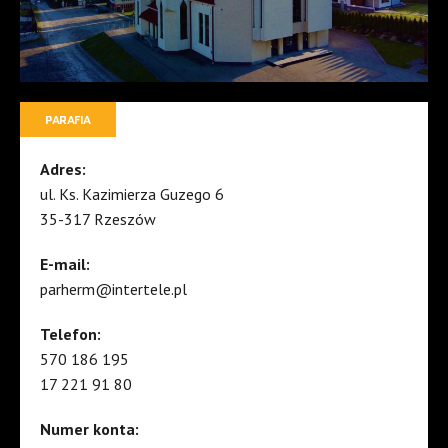
PARAFIA
Adres:
ul. Ks. Kazimierza Guzego 6
35-317 Rzeszów
E-mail:
parherm@intertele.pl
Telefon:
570 186 195
17 221 91 80
Numer konta: