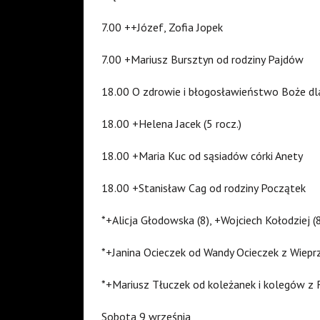
7.00 ++Józef, Zofia Jopek
7.00 +Mariusz Bursztyn od rodziny Pajdów
18.00 O zdrowie i błogosławieństwo Boże dla J
18.00 +Helena Jacek (5 rocz.)
18.00 +Maria Kuc od sąsiadów córki Anety
18.00 +Stanisław Cag od rodziny Początek
*+Alicja Głodowska (8), +Wojciech Kołodziej 
*+Janina Ocieczek od Wandy Ocieczek z Wieprz
*+Mariusz Tłuczek od koleżanek i kolegów z 
Sobota 9 września