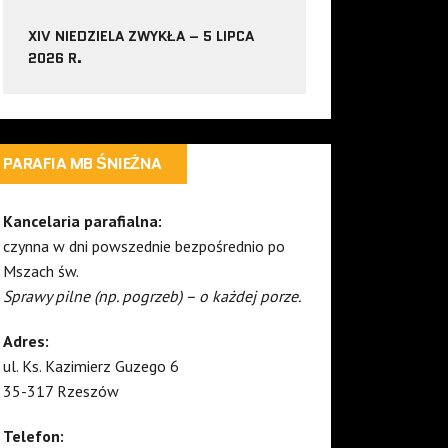
XIV NIEDZIELA ZWYKŁA – 5 LIPCA
2026 R.
PARAFIA MB ŚNIEŻNA
Kancelaria parafialna:
czynna w dni powszednie bezpośrednio po
Mszach św.
Sprawy pilne (np. pogrzeb) – o każdej porze.
Adres:
ul. Ks. Kazimierz Guzego 6
35-317 Rzeszów
Telefon: