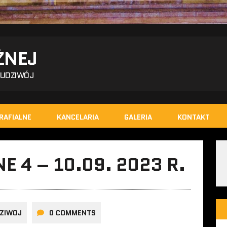
ŻNEJ
BUDZIWÓJ
RAFIALNE
KANCELARIA
GALERIA
KONTAKT
E 4 – 10.09. 2023 R.
ZIWOJ
0 COMMENTS