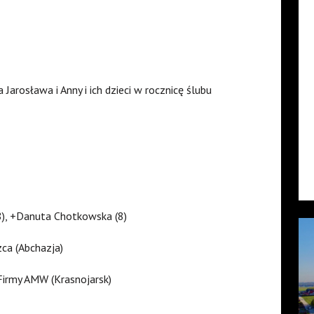
arosława i Anny i ich dzieci w rocznicę ślubu
(8), +Danuta Chotkowska (8)
ca (Abchazja)
Firmy AMW (Krasnojarsk)