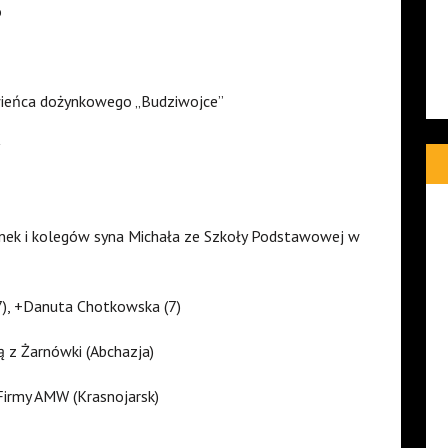
o
wieńca dożynkowego „Budziwojce”
anek i kolegów syna Michała ze Szkoły Podstawowej w
(7), +Danuta Chotkowska (7)
ną z Żarnówki (Abchazja)
Firmy AMW (Krasnojarsk)