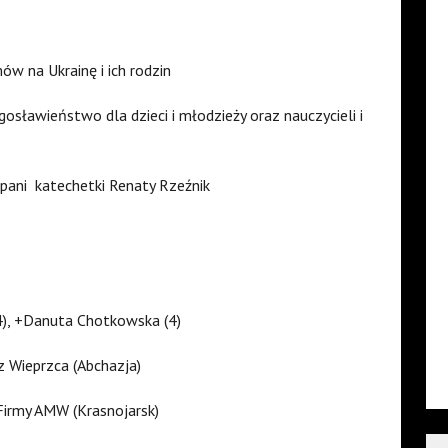
w na Ukrainę i ich rodzin
osławieństwo dla dzieci i młodzieży oraz nauczycieli i
pani katechetki Renaty Rzeźnik
(4), +Danuta Chotkowska (4)
z Wieprzca (Abchazja)
Firmy AMW (Krasnojarsk)