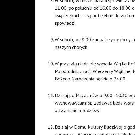
W sobotę w naszej parafii spowiedź ad
11.00, po południu od 16.00 do 18.00 
książeczkach – są potrzebne do zrobie
spowiedzi.
W sobotę od 9.00 zaopatrzymy chorych n
naszych chorych.
W przyszłą niedzielę wypada Wigilia Bo
Po południu z racji Wieczerzy Wigilijnej 
Bożego Narodzenia będzie o 24.00.
Dzisiaj po Mszach św. o 9.00 i 10.30 p
wychowawcami sprzedawać będą własn
utrzymanie młodzieży.
Dzisiaj w Domu Kultury Budziwój o godz
opowieści”. Wejście za biletami. Link d