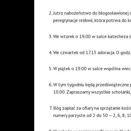
Jutro nabożeństwo do błogosławionej r
peregrynacje relikwii, która potrwa do k
We wtorek o 19.00 w salce katecheza d
We czwartek od 17.15 adoracja. O godz.
W piątek o 19.00 w salce wspólna wiecze
W tym tygodniu będą przedświąteczne pr
10.00. Zapraszamy wszystkie scholanki,
Bóg zapłać za ofiary na sprzątanie kości
numery parzyste od 2 do 50 – 2, 6, 8, 10,