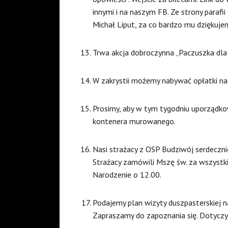
innymi i na naszym FB. Ze strony paraf
Michał Liput, za co bardzo mu dziękuje
Trwa akcja dobroczynna „Paczuszka dla
W zakrystii możemy nabywać opłatki na s
Prosimy, aby w tym tygodniu uporządk
kontenera murowanego.
Nasi strażacy z OSP Budziwój serdecznie
Strażacy zamówili Mszę św. za wszystki
Narodzenie o 12.00.
Podajemy plan wizyty duszpasterskiej na
Zapraszamy do zapoznania się. Dotyczy u