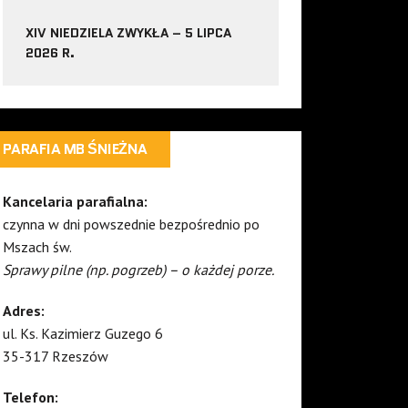
XIV NIEDZIELA ZWYKŁA – 5 LIPCA
2026 R.
PARAFIA MB ŚNIEŻNA
Kancelaria parafialna:
czynna w dni powszednie bezpośrednio po
Mszach św.
Sprawy pilne (np. pogrzeb) – o każdej porze.
Adres:
ul. Ks. Kazimierz Guzego 6
35-317 Rzeszów
Telefon: