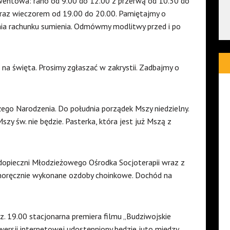
wentowa: rano od 9.00 do 12.00 z przerwą od 10.30 do
oraz wieczorem od 19.00 do 20.00. Pamiętajmy o
nia rachunku sumienia. Odmówmy modlitwy przed i po
a święta. Prosimy zgłaszać w zakrystii. Zadbajmy o
żego Narodzenia. Do południa porządek Mszy niedzielny.
Mszy św. nie będzie. Pasterka, która jest już Mszą z
odopieczni Młodzieżowego Ośrodka Socjoterapii wraz z
oręcznie wykonane ozdoby choinkowe. Dochód na
. 19.00 stacjonarna premiera filmu „Budziwojskie
o wersji internetowej udostępniony będzie juto między