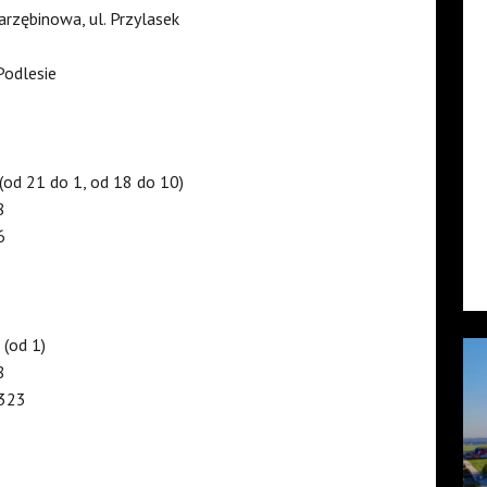
Jarzębinowa, ul. Przylasek
 Podlesie
 (od 21 do 1, od 18 do 10)
8
6
 (od 1)
8
 323