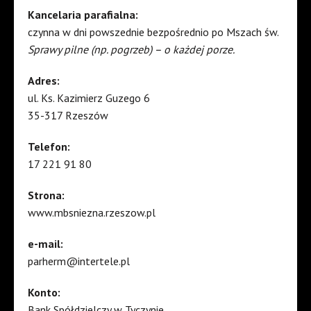
Kancelaria parafialna:
czynna w dni powszednie bezpośrednio po Mszach św.
Sprawy pilne (np. pogrzeb) – o każdej porze.
Adres:
ul. Ks. Kazimierz Guzego 6
35-317 Rzeszów
Telefon:
17 221 91 80
Strona:
www.mbsniezna.rzeszow.pl
e-mail:
parherm@intertele.pl
Konto:
Bank Spółdzielczy w Tyczynie