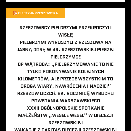
DIECEZJA RZESZOWSKA
RZESZOWSCY PIELGRZYMI PRZEKROCZYLI
WISŁĘ
PIELGRZYMI WYRUSZYLI Z RZESZOWA NA
JASNĄ GÓRĘ W 49. RZESZOWSKIEJ PIESZEJ
PIELGRZYMCE
BP WĄTROBA: „PIELGRZYMOWANIE TO NIE
TYLKO POKONYWANIE KOLEJNYCH
KILOMETRÓW, ALE PRZEDE WSZYSTKIM TO
DROGA WIARY, NAWRÓCENIA I NADZIEI”
RZESZÓW UCZCIŁ 82. ROCZNICĘ WYBUCHU
POWSTANIA WARSZAWSKIEGO
XXXII OGÓLNOPOLSKIE SPOTKANIE
MAŁŻEŃSTW „WESELE WESEL” W DIECEZJI
RZESZOWSKIEJ
WAKACJE Z CARITAS DIECEZJI RZESZOWSKIEJ