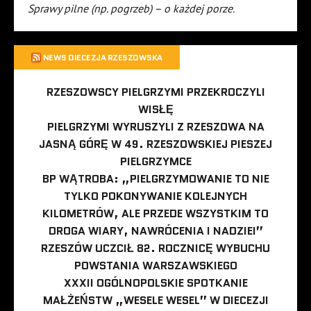
Sprawy pilne (np. pogrzeb) – o każdej porze.
NEWS DIECEZJA RZESZOWSKA
RZESZOWSCY PIELGRZYMI PRZEKROCZYLI
WISŁĘ
PIELGRZYMI WYRUSZYLI Z RZESZOWA NA
JASNĄ GÓRĘ W 49. RZESZOWSKIEJ PIESZEJ
PIELGRZYMCE
BP WĄTROBA: „PIELGRZYMOWANIE TO NIE
TYLKO POKONYWANIE KOLEJNYCH
KILOMETRÓW, ALE PRZEDE WSZYSTKIM TO
DROGA WIARY, NAWRÓCENIA I NADZIEI”
RZESZÓW UCZCIŁ 82. ROCZNICĘ WYBUCHU
POWSTANIA WARSZAWSKIEGO
XXXII OGÓLNOPOLSKIE SPOTKANIE
MAŁŻEŃSTW „WESELE WESEL” W DIECEZJI