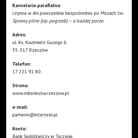
Kancelaria parafialna:
czynna w dni powszednie bezpośrednio po Mszach św.
Sprawy pilne (np. pogrzeb) – o każdej porze.
Adres:
ul. Ks. Kazimierz Guzego 6
35-317 Rzeszów
Telefon:
17 221 91 80
Strona:
www.mbsniezna.rzeszow.pl
e-mail:
parherm@intertele.pl
Konto:
Bank Spółdzielczy w Tyczynie