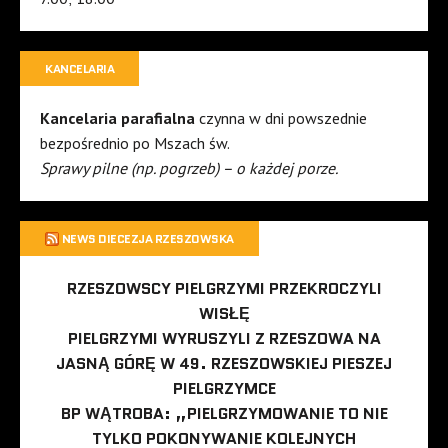
KANCELARIA
Kancelaria parafialna
czynna w dni powszednie
bezpośrednio po Mszach św.
Sprawy pilne (np. pogrzeb) – o każdej porze.
NEWS DIECEZJA RZESZOWSKA
RZESZOWSCY PIELGRZYMI PRZEKROCZYLI
WISŁĘ
PIELGRZYMI WYRUSZYLI Z RZESZOWA NA
JASNĄ GÓRĘ W 49. RZESZOWSKIEJ PIESZEJ
PIELGRZYMCE
BP WĄTROBA: „PIELGRZYMOWANIE TO NIE
TYLKO POKONYWANIE KOLEJNYCH