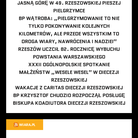
JASNĄ GÓRĘ W 49. RZESZOWSKIEJ PIESZEJ
PIELGRZYMCE
BP WĄTROBA: „PIELGRZYMOWANIE TO NIE
TYLKO POKONYWANIE KOLEJNYCH
KILOMETRÓW, ALE PRZEDE WSZYSTKIM TO
DROGA WIARY, NAWRÓCENIA I NADZIEI”
RZESZÓW UCZCIŁ 82. ROCZNICĘ WYBUCHU
POWSTANIA WARSZAWSKIEGO
XXXII OGÓLNOPOLSKIE SPOTKANIE
MAŁŻEŃSTW „WESELE WESEL” W DIECEZJI
RZESZOWSKIEJ
WAKACJE Z CARITAS DIECEZJI RZESZOWSKIEJ
BP KRZYSZTOF CHUDZIO ROZPOCZĄŁ POSŁUGĘ
BISKUPA KOADIUTORA DIECEZJI RZESZOWSKIEJ
WIARA.PL