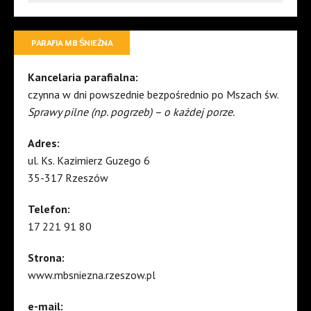
PARAFIA MB ŚNIEŻNA
Kancelaria parafialna:
czynna w dni powszednie bezpośrednio po Mszach św.
Sprawy pilne (np. pogrzeb) – o każdej porze.
Adres:
ul. Ks. Kazimierz Guzego 6
35-317 Rzeszów
Telefon:
17 221 91 80
Strona:
www.mbsniezna.rzeszow.pl
e-mail: