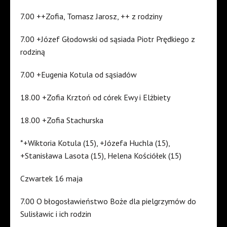
7.00 ++Zofia, Tomasz Jarosz, ++ z rodziny
7.00 +Józef Głodowski od sąsiada Piotr Prędkiego z
rodziną
7.00 +Eugenia Kotula od sąsiadów
18.00 +Zofia Krztoń od córek Ewy i Elżbiety
18.00 +Zofia Stachurska
*+Wiktoria Kotula (15), +Józefa Huchla (15),
+Stanisława Lasota (15), Helena Kościółek (15)
Czwartek 16 maja
7.00 O błogosławieństwo Boże dla pielgrzymów do
Sulisławic i ich rodzin