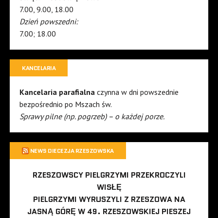
7.00, 9.00, 18.00
Dzień powszedni:
7.00; 18.00
KANCELARIA
Kancelaria parafialna
czynna w dni powszednie
bezpośrednio po Mszach św.
Sprawy pilne (np. pogrzeb) – o każdej porze.
NEWS DIECEZJA RZESZOWSKA
RZESZOWSCY PIELGRZYMI PRZEKROCZYLI
WISŁĘ
PIELGRZYMI WYRUSZYLI Z RZESZOWA NA
JASNĄ GÓRĘ W 49. RZESZOWSKIEJ PIESZEJ