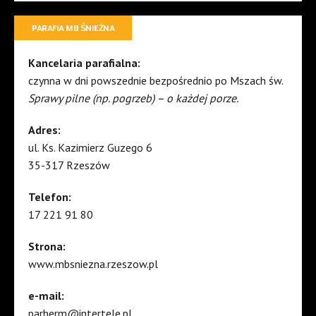
PARAFIA MB ŚNIEŻNA
Kancelaria parafialna:
czynna w dni powszednie bezpośrednio po Mszach św.
Sprawy pilne (np. pogrzeb) – o każdej porze.
Adres:
ul. Ks. Kazimierz Guzego 6
35-317 Rzeszów
Telefon:
17 221 91 80
Strona:
www.mbsniezna.rzeszow.pl
e-mail:
parherm@intertele.pl