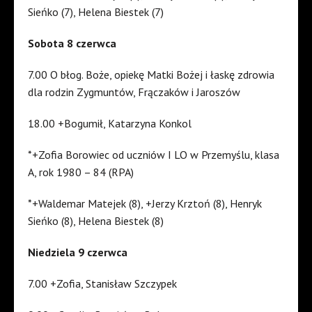
Sieńko (7), Helena Biestek (7)
Sobota 8 czerwca
7.00 O błog. Boże, opiekę Matki Bożej i łaskę zdrowia
dla rodzin Zygmuntów, Frączaków i Jaroszów
18.00 +Bogumił, Katarzyna Konkol
*+Zofia Borowiec od uczniów I LO w Przemyślu, klasa
A, rok 1980 – 84 (RPA)
*+Waldemar Matejek (8), +Jerzy Krztoń (8), Henryk
Sieńko (8), Helena Biestek (8)
Niedziela 9 czerwca
7.00 +Zofia, Stanisław Szczypek