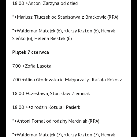
18.00 +Antoni Zarzyna od dzieci
*+Mariusz Tłuczek od Stanisława z Bratkowic (RPA)
*+Waldemar Matejek (6), +Jerzy Krztoń (6), Henryk
Sieńko (6), Helena Biestek (6)
Piątek 7 czerwca
7.00 +Zofia Lasota
7.00 +Alina Głodowska id Małgorzaty i Rafała Rokosz
18.00 +Czesława, Stanisław Ziemniak
18.00 ++z rodzin Kotula i Pasierb
*+Antoni Fornal od rodziny Marciniak (RPA)
*+Waldemar Matejek (7), +Jerzy Krztoń (7), Henryk