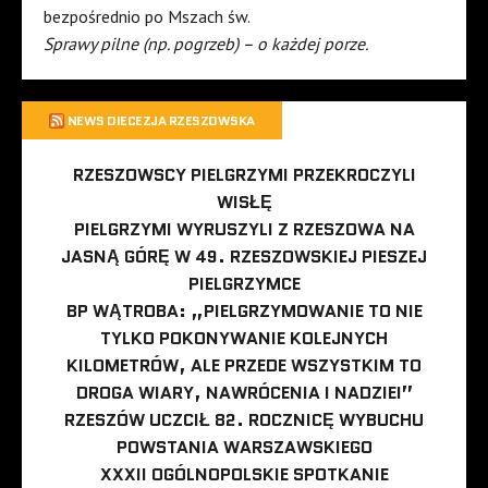
bezpośrednio po Mszach św.
Sprawy pilne (np. pogrzeb) – o każdej porze.
NEWS DIECEZJA RZESZOWSKA
RZESZOWSCY PIELGRZYMI PRZEKROCZYLI
WISŁĘ
PIELGRZYMI WYRUSZYLI Z RZESZOWA NA
JASNĄ GÓRĘ W 49. RZESZOWSKIEJ PIESZEJ
PIELGRZYMCE
BP WĄTROBA: „PIELGRZYMOWANIE TO NIE
TYLKO POKONYWANIE KOLEJNYCH
KILOMETRÓW, ALE PRZEDE WSZYSTKIM TO
DROGA WIARY, NAWRÓCENIA I NADZIEI”
RZESZÓW UCZCIŁ 82. ROCZNICĘ WYBUCHU
POWSTANIA WARSZAWSKIEGO
XXXII OGÓLNOPOLSKIE SPOTKANIE