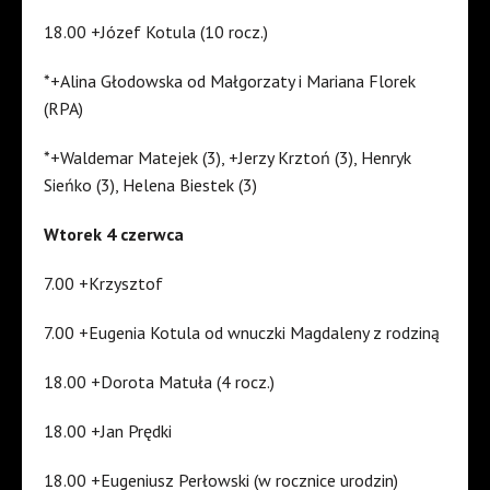
18.00 +Józef Kotula (10 rocz.)
*+Alina Głodowska od Małgorzaty i Mariana Florek
(RPA)
*+Waldemar Matejek (3), +Jerzy Krztoń (3), Henryk
Sieńko (3), Helena Biestek (3)
Wtorek 4 czerwca
7.00 +Krzysztof
7.00 +Eugenia Kotula od wnuczki Magdaleny z rodziną
18.00 +Dorota Matuła (4 rocz.)
18.00 +Jan Prędki
18.00 +Eugeniusz Perłowski (w rocznice urodzin)