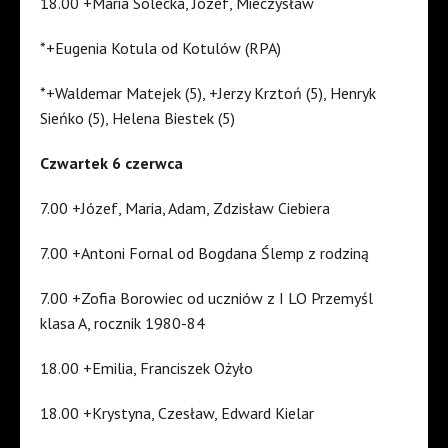
18.00 +Maria Solecka, Józef, Mieczysław
*+Eugenia Kotula od Kotulów (RPA)
*+Waldemar Matejek (5), +Jerzy Krztoń (5), Henryk
Sieńko (5), Helena Biestek (5)
Czwartek 6 czerwca
7.00 +Józef, Maria, Adam, Zdzisław Ciebiera
7.00 +Antoni Fornal od Bogdana Ślemp z rodziną
7.00 +Zofia Borowiec od uczniów z I LO Przemyśl
klasa A, rocznik 1980-84
18.00 +Emilia, Franciszek Ożyło
18.00 +Krystyna, Czesław, Edward Kielar