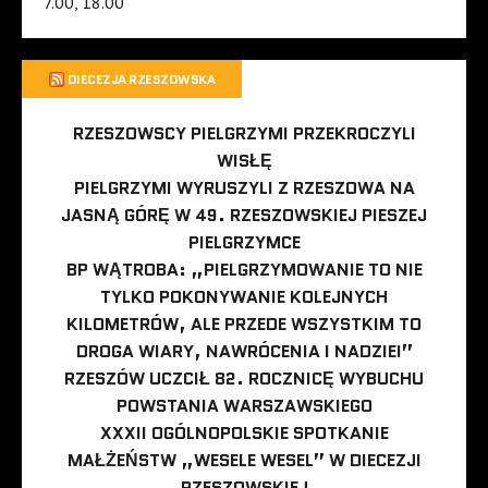
7.00, 18.00
DIECEZJA RZESZOWSKA
RZESZOWSCY PIELGRZYMI PRZEKROCZYLI
WISŁĘ
PIELGRZYMI WYRUSZYLI Z RZESZOWA NA
JASNĄ GÓRĘ W 49. RZESZOWSKIEJ PIESZEJ
PIELGRZYMCE
BP WĄTROBA: „PIELGRZYMOWANIE TO NIE
TYLKO POKONYWANIE KOLEJNYCH
KILOMETRÓW, ALE PRZEDE WSZYSTKIM TO
DROGA WIARY, NAWRÓCENIA I NADZIEI”
RZESZÓW UCZCIŁ 82. ROCZNICĘ WYBUCHU
POWSTANIA WARSZAWSKIEGO
XXXII OGÓLNOPOLSKIE SPOTKANIE
MAŁŻEŃSTW „WESELE WESEL” W DIECEZJI
RZESZOWSKIEJ