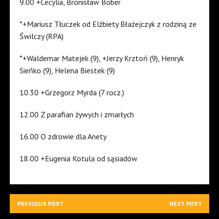
9.00 +Cecylia, Bronisław Bober
*+Mariusz Tłuczek od Elżbiety Błażejczyk z rodziną ze
Świlczy (RPA)
*+Waldemar Matejek (9), +Jerzy Krztoń (9), Henryk
Sieńko (9), Helena Biestek (9)
10.30 +Grzegorz Myrda (7 rocz.)
12.00 Z parafian żywych i zmarłych
16.00 O zdrowie dla Anety
18.00 +Eugenia Kotula od sąsiadów
PREVIOUS POST
NEXT POST