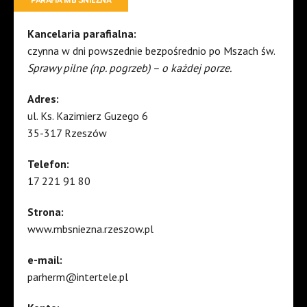
Kancelaria parafialna:
czynna w dni powszednie bezpośrednio po Mszach św.
Sprawy pilne (np. pogrzeb) – o każdej porze.
Adres:
ul. Ks. Kazimierz Guzego 6
35-317 Rzeszów
Telefon:
17 221 91 80
Strona:
www.mbsniezna.rzeszow.pl
e-mail:
parherm@intertele.pl