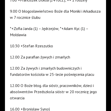
7.00 +Franciszek Doksa (24 rocz.), ++ z rodziny
9.00 O błogosławieństwo Boże dla Moniki i Arkadiusza
w 7 rocznice ślubu
*+Zofia Janda (1) – Jędrzejów, *+Adam Kyc (1) –
Mołdawia
10.30 +Stefan Rzeszutko
12.00 Za parafian żywych i zmarłych
12.00 Za żywych i zmarłych budowniczych i
fundatorów kościoła w 25-lecie poświęcenia placu
12.00 O Boże błog. dla sióstr, pracowników, dzieci i
absolwentów Przedszkola sióstr w 20 rocznicę jego
otwarcia
16.00 +Bronisław Synoś