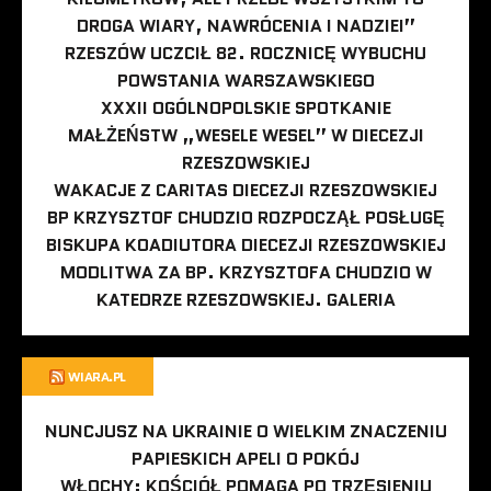
DROGA WIARY, NAWRÓCENIA I NADZIEI”
RZESZÓW UCZCIŁ 82. ROCZNICĘ WYBUCHU
POWSTANIA WARSZAWSKIEGO
XXXII OGÓLNOPOLSKIE SPOTKANIE
MAŁŻEŃSTW „WESELE WESEL” W DIECEZJI
RZESZOWSKIEJ
WAKACJE Z CARITAS DIECEZJI RZESZOWSKIEJ
BP KRZYSZTOF CHUDZIO ROZPOCZĄŁ POSŁUGĘ
BISKUPA KOADIUTORA DIECEZJI RZESZOWSKIEJ
MODLITWA ZA BP. KRZYSZTOFA CHUDZIO W
KATEDRZE RZESZOWSKIEJ. GALERIA
WIARA.PL
NUNCJUSZ NA UKRAINIE O WIELKIM ZNACZENIU
PAPIESKICH APELI O POKÓJ
WŁOCHY: KOŚCIÓŁ POMAGA PO TRZĘSIENIU