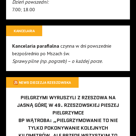
Dzień powszedni:
7.00; 18.00
KANCELARIA
Kancelaria parafialna
czynna w dni powszednie
bezpośrednio po Mszach św.
Sprawy pilne (np. pogrzeb) – o każdej porze.
NEWS DIECEZJA RZESZOWSKA
PIELGRZYMI WYRUSZYLI Z RZESZOWA NA
JASNĄ GÓRĘ W 49. RZESZOWSKIEJ PIESZEJ
PIELGRZYMCE
BP WĄTROBA: „PIELGRZYMOWANIE TO NIE
TYLKO POKONYWANIE KOLEJNYCH
KILOMETRÓW, ALE PRZEDE WSZYSTKIM TO