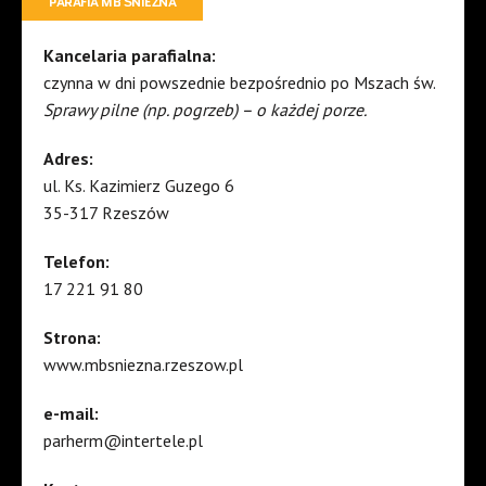
PARAFIA MB ŚNIEŻNA
Kancelaria parafialna:
czynna w dni powszednie bezpośrednio po Mszach św.
Sprawy pilne (np. pogrzeb) – o każdej porze.
Adres:
ul. Ks. Kazimierz Guzego 6
35-317 Rzeszów
Telefon:
17 221 91 80
Strona:
www.mbsniezna.rzeszow.pl
e-mail:
parherm@intertele.pl