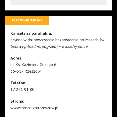
PARAFIA MB ŚNIEŻNA
Kancelaria parafialna:
czynna w dni powszednie bezpośrednio po Mszach św.
Sprawy pilne (np. pogrzeb) – o każdej porze.
Adres:
ul. Ks. Kazimierz Guzego 6
35-317 Rzeszów
Telefon:
17 221 91 80
Strona:
www.mbsniezna.rzeszow.pl