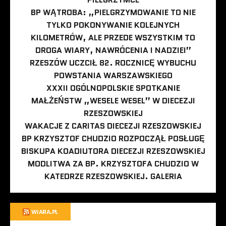
BP WĄTROBA: „PIELGRZYMOWANIE TO NIE
TYLKO POKONYWANIE KOLEJNYCH
KILOMETRÓW, ALE PRZEDE WSZYSTKIM TO
DROGA WIARY, NAWRÓCENIA I NADZIEI”
RZESZÓW UCZCIŁ 82. ROCZNICĘ WYBUCHU
POWSTANIA WARSZAWSKIEGO
XXXII OGÓLNOPOLSKIE SPOTKANIE
MAŁŻEŃSTW „WESELE WESEL” W DIECEZJI
RZESZOWSKIEJ
WAKACJE Z CARITAS DIECEZJI RZESZOWSKIEJ
BP KRZYSZTOF CHUDZIO ROZPOCZĄŁ POSŁUGĘ
BISKUPA KOADIUTORA DIECEZJI RZESZOWSKIEJ
MODLITWA ZA BP. KRZYSZTOFA CHUDZIO W
KATEDRZE RZESZOWSKIEJ. GALERIA
WIARA.PL