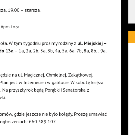
za, 19.00 – starsza.
 Apostoła.
ioła. W tym tygodniu prosimy rodziny z
ul. Miejskiej –
do 13a
– 1a, 2a, 2b, 3a, 3b, 4a, 5a, 6a, 7b, 8a, 8b, , 9a,
dzie na ul. Magicznej, Chmielnej, Zakątkowej,
Plan jest w Internecie i w gablocie. W sobotę księża
 Na przyszły rok będą Porąbki i Senatorska z
ki.
mów, gdzie jeszcze nie było kolędy. Proszę umawiać
 ogłoszeniach: 660 389 107.