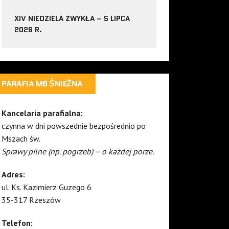
XIV NIEDZIELA ZWYKŁA – 5 LIPCA
2026 R.
PARAFIA MB ŚNIEŻNA
Kancelaria parafialna:
czynna w dni powszednie bezpośrednio po
Mszach św.
Sprawy pilne (np. pogrzeb) – o każdej porze.
Adres:
ul. Ks. Kazimierz Guzego 6
35-317 Rzeszów
Telefon: