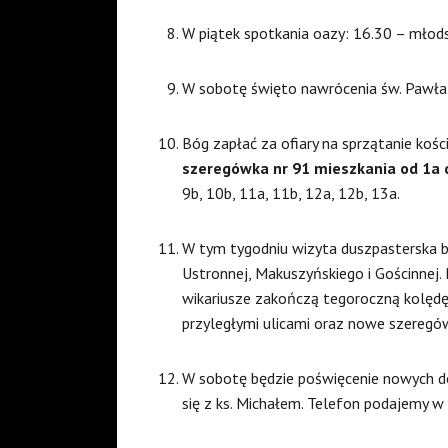
W piątek spotkania oazy: 16.30 – młods
W sobotę święto nawrócenia św. Pawła
Bóg zapłać za ofiary na sprzątanie kośc
szeregówka nr 91 mieszkania od 1a 
9b, 10b, 11a, 11b, 12a, 12b, 13a.
W tym tygodniu wizyta duszpasterska bę
Ustronnej, Makuszyńskiego i Gościnnej. 
wikariusze zakończą tegoroczną kolędę.
przyległymi ulicami oraz nowe szeregów
W sobotę będzie poświęcenie nowych do
się z ks. Michałem. Telefon podajemy w