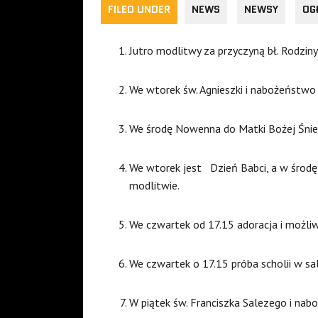
FILED UNDER
NEWS
NEWSY
OG
Jutro modlitwy za przyczyną bł. Rodzin
We wtorek św. Agnieszki i nabożeństwo 
We środę Nowenna do Matki Bożej Śnie
We wtorek jest Dzień Babci, a w środę
modlitwie.
We czwartek od 17.15 adoracja i możli
We czwartek o 17.15 próba scholii w sal
W piątek św. Franciszka Salezego i nab