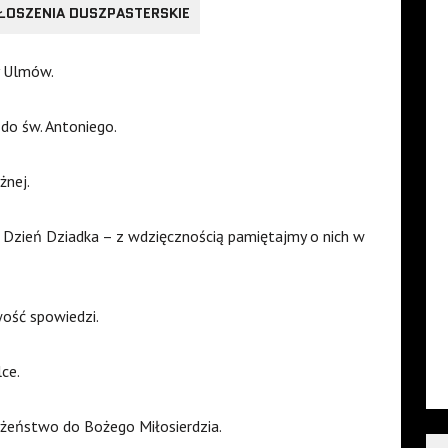
ŁOSZENIA DUSZPASTERSKIE
y Ulmów.
do św. Antoniego.
żnej.
 Dzień Dziadka – z wdzięcznością pamiętajmy o nich w
wość spowiedzi.
ce.
ożeństwo do Bożego Miłosierdzia.