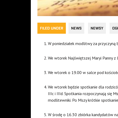
FILED UNDER
NEWS
NEWSY
OG
W poniedziałek modlitwy za przyczyną 
We wtorek Najświętszej Maryi Panny z 
We wtorek o 19.00 w salce pod kościoł
We wtorek będzie spotkanie dla rodziców 
IIIc i IIId. Spotkania rozpoczynają się 
modlitewniki. Po Mszy krótkie spotkanie
W środę o 16.30 zbiórka kandydatów na