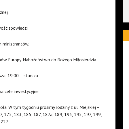
żnej.
wość spowiedzi.
h ministrantów.
onów Europy. Nabożeństwo do Bożego Miłosierdzia.
za, 19.00 – starsza
na cele inwestycyjne.
oła. W tym tygodniu prosimy rodziny z ul. Miejskiej –
, 175, 183, 185, 187, 187a, 189, 193, 195, 197, 199,
 227.