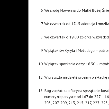
We środę Nowenna do Matki Bożej Śnie
We czwartek od 17.15 adoracja i możli
We czwartek o 19.00 zbiórka wszystkic
W piątek św. Cyryla i Metodego – patr
W piątek spotkania oazy: 16.30 – młods
W przyszła niedzielę prosimy o składkę 
Bóg zapłać za ofiary na sprzątanie kości
numery nieparzyste od 167 do 227 – 167
205, 207, 209, 213, 215, 217, 223, 225,