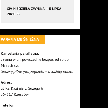
XIV NIEDZIELA ZWYKŁA – 5 LIPCA
2026 R.
PARAFIA MB ŚNIEŻNA
Kancelaria parafialna:
czynna w dni powszednie bezpośrednio po
Mszach św.
Sprawy pilne (np. pogrzeb) – o każdej porze.
Adres:
ul. Ks. Kazimierz Guzego 6
35-317 Rzeszów
Telefon: