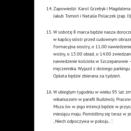
Zapowiedzi: Karol Grzebyk i Magdalena Mic
Jakub Tomoń i Natalia Polaczek (zap. II)
W sobotę 8 marca będzie nasza doroczn
w kaplicy sióstr przed cudownym obraz
formacyjna siostry, o 11.00 nawiedzenie
wolny, o 13.00 obiad, o 14.00 zwiedzan
nawiedzenie kościoła w Szczepanowie – 
męczennika. Wyjazd z dolnego parkingu o 
Opłata będzie zbierana za tydzień.
W ubiegłym tygodniu w wieku 95 lat zma
wikariuszem w parafii Budziwój. Pracowa
Msza św. w jego intencji będzie w przys
miesiącu maju. Pomódlmy się teraz w je
„Niech odpoczywa w pokoju…”.