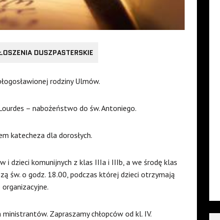
ŁOSZENIA DUSZPASTERSKIE
błogosławionej rodziny Ulmów.
Lourdes – nabożeństwo do św. Antoniego.
em katecheza dla dorosłych.
i dzieci komunijnych z klas IIIa i IIIb, a we środę klas
Mszą św. o godz. 18.00, podczas której dzieci otrzymają
 organizacyjne.
 ministrantów. Zapraszamy chłopców od kl. IV.