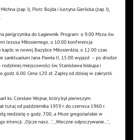
hna (zap. I), Piotr Bojda i Justyna Gierlicka (zap. I),
.
a pielgrzymka do Łagiewnik. Program: o 9.00 Msza św.
em Jezusa Miłosiernego, o 10.00 konferencja
 kaplic w nowej Bazylice Miłosierdzia, o 12.00 czas
ie sanktuarium Jana Pawła II, 15.00 wyjazd – po drodze
rodzinnej miejscowości św. Stanisława biskupa i
godz. 6.00. Cena 120 zł. Zapisy od dzisiaj w zakrystii.
rł ks. Czesław Wojnar, który był pierwszym
ł tutaj od października 1959 r. do czerwca 1960 r.
złą niedzielę o godz. 7.00, a Msze gregoriańskie w
go intencji: „Ojcze nasz…”, „Wieczne odpoczywanie…”,