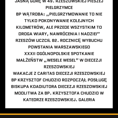
JASNĄ GÓRĘ W 49. RZESZOWSKIEJ PIESZEJ
PIELGRZYMCE
BP WĄTROBA: „PIELGRZYMOWANIE TO NIE
TYLKO POKONYWANIE KOLEJNYCH
KILOMETRÓW, ALE PRZEDE WSZYSTKIM TO
DROGA WIARY, NAWRÓCENIA I NADZIEI”
RZESZÓW UCZCIŁ 82. ROCZNICĘ WYBUCHU
POWSTANIA WARSZAWSKIEGO
XXXII OGÓLNOPOLSKIE SPOTKANIE
MAŁŻEŃSTW „WESELE WESEL” W DIECEZJI
RZESZOWSKIEJ
WAKACJE Z CARITAS DIECEZJI RZESZOWSKIEJ
BP KRZYSZTOF CHUDZIO ROZPOCZĄŁ POSŁUGĘ
BISKUPA KOADIUTORA DIECEZJI RZESZOWSKIEJ
MODLITWA ZA BP. KRZYSZTOFA CHUDZIO W
KATEDRZE RZESZOWSKIEJ. GALERIA