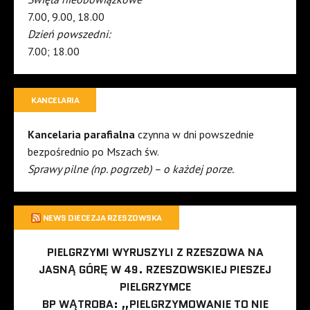
7.00, 9.00, 18.00
Dzień powszedni:
7.00; 18.00
KANCELARIA
Kancelaria parafialna
czynna w dni powszednie
bezpośrednio po Mszach św.
Sprawy pilne (np. pogrzeb) – o każdej porze.
NEWS DIECEZJA RZESZOWSKA
PIELGRZYMI WYRUSZYLI Z RZESZOWA NA
JASNĄ GÓRĘ W 49. RZESZOWSKIEJ PIESZEJ
PIELGRZYMCE
BP WĄTROBA: „PIELGRZYMOWANIE TO NIE