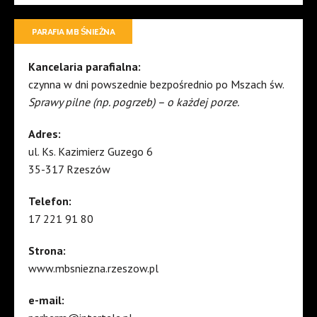
PARAFIA MB ŚNIEŻNA
Kancelaria parafialna:
czynna w dni powszednie bezpośrednio po Mszach św.
Sprawy pilne (np. pogrzeb) – o każdej porze.
Adres:
ul. Ks. Kazimierz Guzego 6
35-317 Rzeszów
Telefon:
17 221 91 80
Strona:
www.mbsniezna.rzeszow.pl
e-mail: