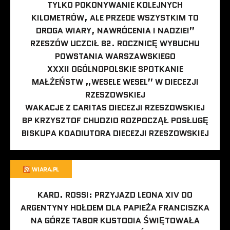
TYLKO POKONYWANIE KOLEJNYCH
KILOMETRÓW, ALE PRZEDE WSZYSTKIM TO
DROGA WIARY, NAWRÓCENIA I NADZIEI”
RZESZÓW UCZCIŁ 82. ROCZNICĘ WYBUCHU
POWSTANIA WARSZAWSKIEGO
XXXII OGÓLNOPOLSKIE SPOTKANIE
MAŁŻEŃSTW „WESELE WESEL” W DIECEZJI
RZESZOWSKIEJ
WAKACJE Z CARITAS DIECEZJI RZESZOWSKIEJ
BP KRZYSZTOF CHUDZIO ROZPOCZĄŁ POSŁUGĘ
BISKUPA KOADIUTORA DIECEZJI RZESZOWSKIEJ
WIARA.PL
KARD. ROSSI: PRZYJAZD LEONA XIV DO
ARGENTYNY HOŁDEM DLA PAPIEŻA FRANCISZKA
NA GÓRZE TABOR KUSTODIA ŚWIĘTOWAŁA