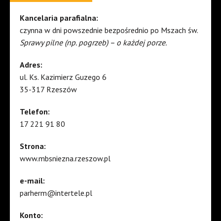
Kancelaria parafialna:
czynna w dni powszednie bezpośrednio po Mszach św.
Sprawy pilne (np. pogrzeb) – o każdej porze.
Adres:
ul. Ks. Kazimierz Guzego 6
35-317 Rzeszów
Telefon:
17 221 91 80
Strona:
www.mbsniezna.rzeszow.pl
e-mail:
parherm@intertele.pl
Konto: