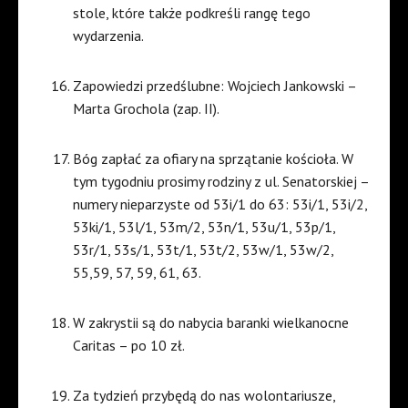
stole, które także podkreśli rangę tego
wydarzenia.
Zapowiedzi przedślubne: Wojciech Jankowski –
Marta Grochola (zap. II).
Bóg zapłać za ofiary na sprzątanie kościoła. W
tym tygodniu prosimy rodziny z ul. Senatorskiej –
numery nieparzyste od 53i/1 do 63: 53i/1, 53i/2,
53ki/1, 53l/1, 53m/2, 53n/1, 53u/1, 53p/1,
53r/1, 53s/1, 53t/1, 53t/2, 53w/1, 53w/2,
55,59, 57, 59, 61, 63.
W zakrystii są do nabycia baranki wielkanocne
Caritas – po 10 zł.
Za tydzień przybędą do nas wolontariusze,