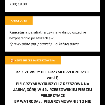
7.00; 18.00
KANCELARIA
Kancelaria parafialna
czynna w dni powszednie
bezpośrednio po Mszach św.
Sprawy pilne (np. pogrzeb) – o każdej porze.
NEWS DIECEZJA RZESZOWSKA
RZESZOWSCY PIELGRZYMI PRZEKROCZYLI
WISŁĘ
PIELGRZYMI WYRUSZYLI Z RZESZOWA NA
JASNĄ GÓRĘ W 49. RZESZOWSKIEJ PIESZEJ
PIELGRZYMCE
BP WĄTROBA: „PIELGRZYMOWANIE TO NIE