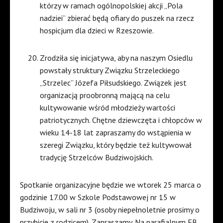
którzy w ramach ogólnopolskiej akcji „Pola
nadziei” zbierać będą ofiary do puszek na rzecz
hospicjum dla dzieci w Rzeszowie.
Zrodziła się inicjatywa, aby na naszym Osiedlu
powstały struktury Związku Strzeleckiego
„Strzelec” Józefa Piłsudskiego. Związek jest
organizacją proobronną mającą na celu
kultywowanie wśród młodzieży wartości
patriotycznych. Chętne dziewczęta i chłopców w
wieku 14-18 lat zapraszamy do wstąpienia w
szeregi Związku, który będzie też kultywował
tradycję Strzelców Budziwojskich.
Spotkanie organizacyjne będzie we wtorek 25 marca o
godzinie 17.00 w Szkole Podstawowej nr 15 w
Budziwoju, w sali nr 3 (osoby niepełnoletnie prosimy o
przybicie z rodzicem). Zapraszamy. Na parafialnym FB