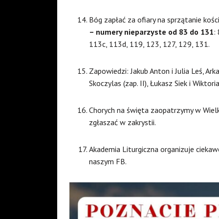
Bóg zapłać za ofiary na sprzątanie kośc
– numery nieparzyste od 83 do 131
:
113c, 113d, 119, 123, 127, 129, 131.
Zapowiedzi: Jakub Anton i Julia Leś, Arkad
Skoczylas (zap. II), Łukasz Siek i Wiktoria
Chorych na święta zaopatrzymy w Wielk
zgłaszać w zakrystii.
Akademia Liturgiczna organizuje ciekaw
naszym FB.