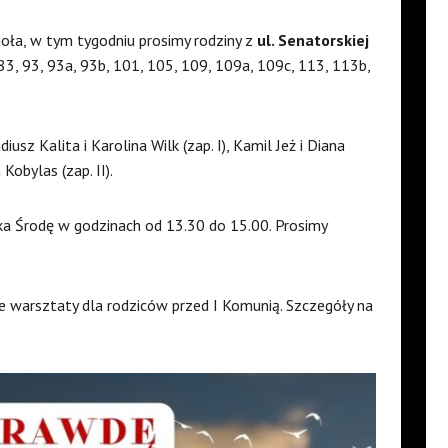
ioła, w tym tygodniu prosimy rodziny z
ul. Senatorskiej
 83, 93, 93a, 93b, 101, 105, 109, 109a, 109c, 113, 113b,
iusz Kalita i Karolina Wilk (zap. I), Kamil Jeż i Diana
 Kobylas (zap. II).
a Środę w godzinach od 13.30 do 15.00. Prosimy
e warsztaty dla rodziców przed I Komunią. Szczegóły na