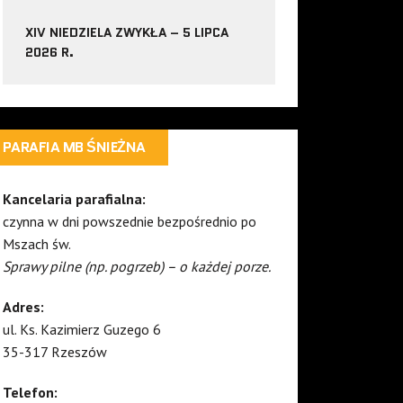
XIV NIEDZIELA ZWYKŁA – 5 LIPCA
2026 R.
PARAFIA MB ŚNIEŻNA
Kancelaria parafialna:
czynna w dni powszednie bezpośrednio po
Mszach św.
Sprawy pilne (np. pogrzeb) – o każdej porze.
Adres:
ul. Ks. Kazimierz Guzego 6
35-317 Rzeszów
Telefon: