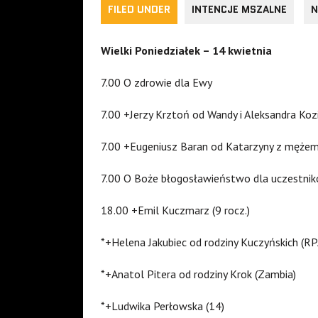
FILED UNDER
INTENCJE MSZALNE
N
Wielki Poniedziałek – 14 kwietnia
7.00 O zdrowie dla Ewy
7.00 +Jerzy Krztoń od Wandy i Aleksandra Koz
7.00 +Eugeniusz Baran od Katarzyny z mężem
7.00 O Boże błogosławieństwo dla uczestnikó
18.00 +Emil Kuczmarz (9 rocz.)
*+Helena Jakubiec od rodziny Kuczyńskich (RP
*+Anatol Pitera od rodziny Krok (Zambia)
*+Ludwika Perłowska (14)