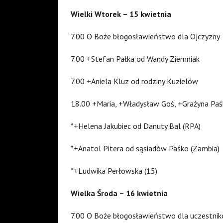
Wielki Wtorek – 15 kwietnia
7.00 O Boże błogosławieństwo dla Ojczyzny
7.00 +Stefan Pałka od Wandy Ziemniak
7.00 +Aniela Kluz od rodziny Kuzielów
18.00 +Maria, +Władysław Goś, +Grażyna Paś
*+Helena Jakubiec od Danuty Bal (RPA)
*+Anatol Pitera od sąsiadów Paśko (Zambia)
*+Ludwika Perłowska (15)
Wielka Środa – 16 kwietnia
7.00 O Boże błogosławieństwo dla uczestnikó