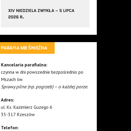
XIV NIEDZIELA ZWYKŁA – 5 LIPCA
2026 R.
PARAFIA MB ŚNIEŻNA
Kancelaria parafialna:
czynna w dni powszednie bezpośrednio po
Mszach św.
Sprawy pilne (np. pogrzeb) – o każdej porze.
Adres:
ul. Ks. Kazimierz Guzego 6
35-317 Rzeszów
Telefon: