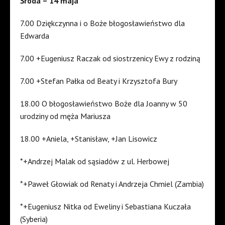
Środa – 14 maja
7.00 Dziękczynna i o Boże błogosławieństwo dla
Edwarda
7.00 +Eugeniusz Raczak od siostrzenicy Ewy z rodziną
7.00 +Stefan Pałka od Beaty i Krzysztofa Bury
18.00 O błogosławieństwo Boże dla Joanny w 50
urodziny od męża Mariusza
18.00 +Aniela, +Stanisław, +Jan Lisowicz
*+Andrzej Malak od sąsiadów z ul. Herbowej
*+Paweł Głowiak od Renaty i Andrzeja Chmiel (Zambia)
*+Eugeniusz Nitka od Eweliny i Sebastiana Kuczała
(Syberia)