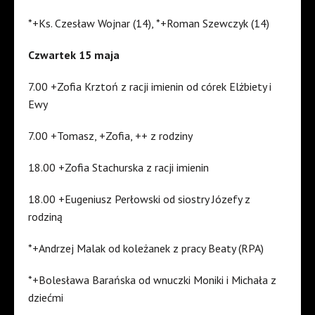
*+Ks. Czesław Wojnar (14), *+Roman Szewczyk (14)
Czwartek 15 maja
7.00 +Zofia Krztoń z racji imienin od córek Elżbiety i
Ewy
7.00 +Tomasz, +Zofia, ++ z rodziny
18.00 +Zofia Stachurska z racji imienin
18.00 +Eugeniusz Perłowski od siostry Józefy z
rodziną
*+Andrzej Malak od koleżanek z pracy Beaty (RPA)
*+Bolesława Barańska od wnuczki Moniki i Michała z
dziećmi