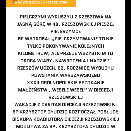
NEWS DIECEZJA RZESZOWSKA
PIELGRZYMI WYRUSZYLI Z RZESZOWA NA
JASNĄ GÓRĘ W 49. RZESZOWSKIEJ PIESZEJ
PIELGRZYMCE
BP WĄTROBA: „PIELGRZYMOWANIE TO NIE
TYLKO POKONYWANIE KOLEJNYCH
KILOMETRÓW, ALE PRZEDE WSZYSTKIM TO
DROGA WIARY, NAWRÓCENIA I NADZIEI”
RZESZÓW UCZCIŁ 82. ROCZNICĘ WYBUCHU
POWSTANIA WARSZAWSKIEGO
XXXII OGÓLNOPOLSKIE SPOTKANIE
MAŁŻEŃSTW „WESELE WESEL” W DIECEZJI
RZESZOWSKIEJ
WAKACJE Z CARITAS DIECEZJI RZESZOWSKIEJ
BP KRZYSZTOF CHUDZIO ROZPOCZĄŁ POSŁUGĘ
BISKUPA KOADIUTORA DIECEZJI RZESZOWSKIEJ
MODLITWA ZA BP. KRZYSZTOFA CHUDZIO W