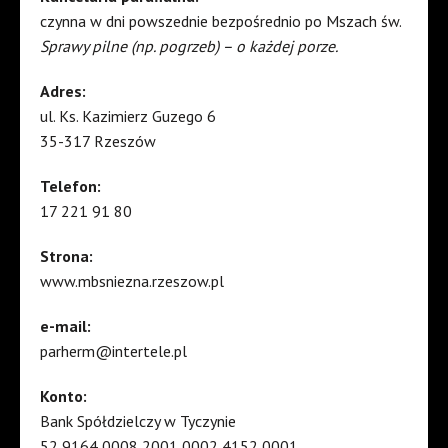
czynna w dni powszednie bezpośrednio po Mszach św.
Sprawy pilne (np. pogrzeb) – o każdej porze.
Adres:
ul. Ks. Kazimierz Guzego 6
35-317 Rzeszów
Telefon:
17 221 91 80
Strona:
www.mbsniezna.rzeszow.pl
e-mail:
parherm@intertele.pl
Konto:
Bank Spółdzielczy w Tyczynie
52 9164 0008 2001 0002 4152 0001