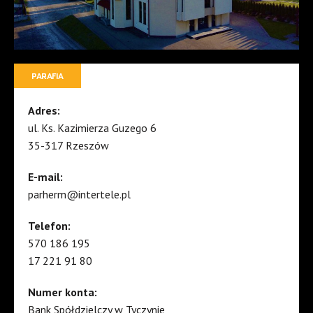
PARAFIA
Adres:
ul. Ks. Kazimierza Guzego 6
35-317 Rzeszów
E-mail:
parherm@intertele.pl
Telefon:
570 186 195
17 221 91 80
Numer konta:
Bank Spółdzielczy w Tyczynie