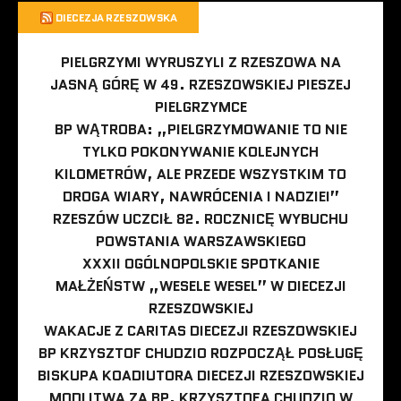
DIECEZJA RZESZOWSKA
PIELGRZYMI WYRUSZYLI Z RZESZOWA NA
JASNĄ GÓRĘ W 49. RZESZOWSKIEJ PIESZEJ
PIELGRZYMCE
BP WĄTROBA: „PIELGRZYMOWANIE TO NIE
TYLKO POKONYWANIE KOLEJNYCH
KILOMETRÓW, ALE PRZEDE WSZYSTKIM TO
DROGA WIARY, NAWRÓCENIA I NADZIEI”
RZESZÓW UCZCIŁ 82. ROCZNICĘ WYBUCHU
POWSTANIA WARSZAWSKIEGO
XXXII OGÓLNOPOLSKIE SPOTKANIE
MAŁŻEŃSTW „WESELE WESEL” W DIECEZJI
RZESZOWSKIEJ
WAKACJE Z CARITAS DIECEZJI RZESZOWSKIEJ
BP KRZYSZTOF CHUDZIO ROZPOCZĄŁ POSŁUGĘ
BISKUPA KOADIUTORA DIECEZJI RZESZOWSKIEJ
MODLITWA ZA BP. KRZYSZTOFA CHUDZIO W