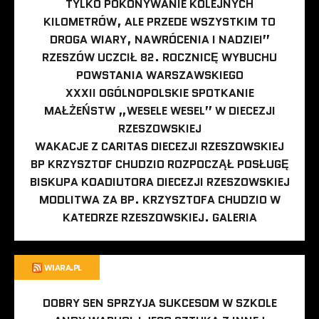
TYLKO POKONYWANIE KOLEJNYCH
KILOMETRÓW, ALE PRZEDE WSZYSTKIM TO
DROGA WIARY, NAWRÓCENIA I NADZIEI”
RZESZÓW UCZCIŁ 82. ROCZNICĘ WYBUCHU
POWSTANIA WARSZAWSKIEGO
XXXII OGÓLNOPOLSKIE SPOTKANIE
MAŁŻEŃSTW „WESELE WESEL” W DIECEZJI
RZESZOWSKIEJ
WAKACJE Z CARITAS DIECEZJI RZESZOWSKIEJ
BP KRZYSZTOF CHUDZIO ROZPOCZĄŁ POSŁUGĘ
BISKUPA KOADIUTORA DIECEZJI RZESZOWSKIEJ
MODLITWA ZA BP. KRZYSZTOFA CHUDZIO W
KATEDRZE RZESZOWSKIEJ. GALERIA
WIARA.PL
DOBRY SEN SPRZYJA SUKCESOM W SZKOLE