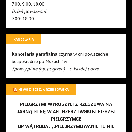
7.00, 9.00, 18.00
Dzień powszedni:
7.00; 18.00
KANCELARIA
Kancelaria parafialna
czynna w dni powszednie
bezpośrednio po Mszach św.
Sprawy pilne (np. pogrzeb) – o każdej porze.
NEWS DIECEZJA RZESZOWSKA
PIELGRZYMI WYRUSZYLI Z RZESZOWA NA
JASNĄ GÓRĘ W 49. RZESZOWSKIEJ PIESZEJ
PIELGRZYMCE
BP WĄTROBA: „PIELGRZYMOWANIE TO NIE