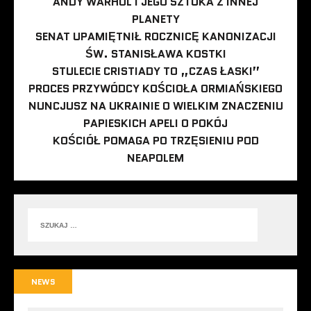
ANDY WARHOL I JEGO SZTUKA Z INNEJ
PLANETY
SENAT UPAMIĘTNIŁ ROCZNICĘ KANONIZACJI
ŚW. STANISŁAWA KOSTKI
STULECIE CRISTIADY TO „CZAS ŁASKI”
PROCES PRZYWÓDCY KOŚCIOŁA ORMIAŃSKIEGO
NUNCJUSZ NA UKRAINIE O WIELKIM ZNACZENIU
PAPIESKICH APELI O POKÓJ
KOŚCIÓŁ POMAGA PO TRZĘSIENIU POD
NEAPOLEM
NEWS