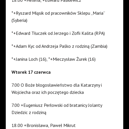
18.00 +Helena, +Edward Paśkiewicz
*+Ryszard Miąsik od pracowników Sklepu „Maria”
(Syberia)
*+Edward Tłuczek od Jerzego i Zofii Kalita (RPA)
*+Adam Kyc od Andrzeja Paśko z rodziną (Zambia)
*+Janina Loch (16), *+Mieczysław Żurek (16)
Wtorek 17 czerwca
7.00 O Boże błogosławieństwo dla Katarzyny i
Wojciecha oraz ich poczętego dziecka
7.00 +Eugeniusz Perłowski od bratanicy Jolanty
Dziedzic z rodziną
18.00 +Bronisława, Paweł Mikrut