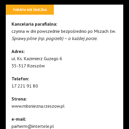
PARAFIA MB ŚNIEŻNA
Kancelaria parafialna:
czynna w dni powszednie bezpośrednio po Mszach św.
Sprawy pilne (np. pogrzeb) – o każdej porze.
Adres:
ul. Ks. Kazimierz Guzego 6
35-317 Rzeszów
Telefon:
17 221 91 80
Strona:
www.mbsniezna.rzeszow.pl
e-mail:
parherm@intertele.pl