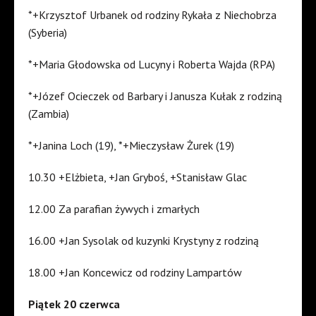
*+Krzysztof Urbanek od rodziny Rykała z Niechobrza
(Syberia)
*+Maria Głodowska od Lucyny i Roberta Wajda (RPA)
*+Józef Ocieczek od Barbary i Janusza Kułak z rodziną
(Zambia)
*+Janina Loch (19), *+Mieczysław Żurek (19)
10.30 +Elżbieta, +Jan Gryboś, +Stanisław Glac
12.00 Za parafian żywych i zmarłych
16.00 +Jan Sysolak od kuzynki Krystyny z rodziną
18.00 +Jan Koncewicz od rodziny Lampartów
Piątek 20 czerwca