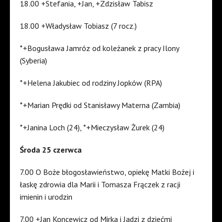
18.00 +Stefania, +Jan, +Zdzisław Tabisz
18.00 +Władysław Tobiasz (7 rocz.)
*+Bogusława Jamróz od koleżanek z pracy Ilony
(Syberia)
*+Helena Jakubiec od rodziny Jopków (RPA)
*+Marian Prędki od Stanisławy Materna (Zambia)
*+Janina Loch (24), *+Mieczysław Żurek (24)
Środa 25 czerwca
7.00 O Boże błogosławieństwo, opiekę Matki Bożej i
łaskę zdrowia dla Marii i Tomasza Frączek z racji
imienin i urodzin
7.00 +Jan Koncewicz od Mirka i Jadzi z dziećmi