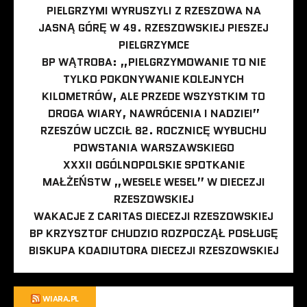
PIELGRZYMI WYRUSZYLI Z RZESZOWA NA
JASNĄ GÓRĘ W 49. RZESZOWSKIEJ PIESZEJ
PIELGRZYMCE
BP WĄTROBA: „PIELGRZYMOWANIE TO NIE
TYLKO POKONYWANIE KOLEJNYCH
KILOMETRÓW, ALE PRZEDE WSZYSTKIM TO
DROGA WIARY, NAWRÓCENIA I NADZIEI”
RZESZÓW UCZCIŁ 82. ROCZNICĘ WYBUCHU
POWSTANIA WARSZAWSKIEGO
XXXII OGÓLNOPOLSKIE SPOTKANIE
MAŁŻEŃSTW „WESELE WESEL” W DIECEZJI
RZESZOWSKIEJ
WAKACJE Z CARITAS DIECEZJI RZESZOWSKIEJ
BP KRZYSZTOF CHUDZIO ROZPOCZĄŁ POSŁUGĘ
BISKUPA KOADIUTORA DIECEZJI RZESZOWSKIEJ
WIARA.PL