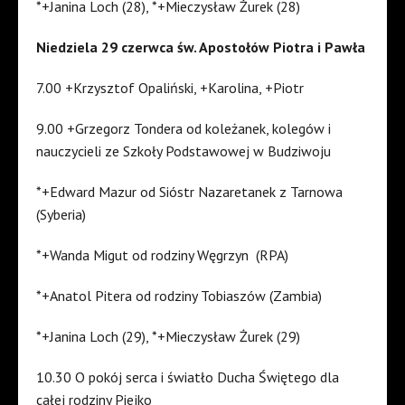
*+Janina Loch (28), *+Mieczysław Żurek (28)
Niedziela 29 czerwca św. Apostołów Piotra i Pawła
7.00 +Krzysztof Opaliński, +Karolina, +Piotr
9.00 +Grzegorz Tondera od koleżanek, kolegów i
nauczycieli ze Szkoły Podstawowej w Budziwoju
*+Edward Mazur od Sióstr Nazaretanek z Tarnowa
(Syberia)
*+Wanda Migut od rodziny Węgrzyn (RPA)
*+Anatol Pitera od rodziny Tobiaszów (Zambia)
*+Janina Loch (29), *+Mieczysław Żurek (29)
10.30 O pokój serca i światło Ducha Świętego dla
całej rodziny Piejko