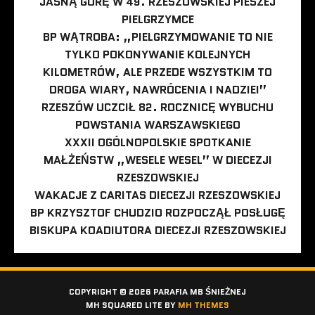
JASNĄ GÓRĘ W 49. RZESZOWSKIEJ PIESZEJ
PIELGRZYMCE
BP WĄTROBA: „PIELGRZYMOWANIE TO NIE
TYLKO POKONYWANIE KOLEJNYCH
KILOMETRÓW, ALE PRZEDE WSZYSTKIM TO
DROGA WIARY, NAWRÓCENIA I NADZIEI”
RZESZÓW UCZCIŁ 82. ROCZNICĘ WYBUCHU
POWSTANIA WARSZAWSKIEGO
XXXII OGÓLNOPOLSKIE SPOTKANIE
MAŁŻEŃSTW „WESELE WESEL” W DIECEZJI
RZESZOWSKIEJ
WAKACJE Z CARITAS DIECEZJI RZESZOWSKIEJ
BP KRZYSZTOF CHUDZIO ROZPOCZĄŁ POSŁUGĘ
BISKUPA KOADIUTORA DIECEZJI RZESZOWSKIEJ
COPYRIGHT © 2026 PARAFIA MB ŚNIEŻNEJ
MH SQUARED LITE BY
MH THEMES