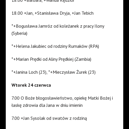
18.00 +Barbara, +Wanda Kędzior
18.00 +Jan, +Stanisława Dryja, +Jan Tebich
*+Bogusława Jamróz od koleżanek z pracy Ilony
(Syberia)
*+Helena Jakubiec od rodziny Rumaków (RPA)
*+Marian Prędki od Aliny Prędkiej (Zambia)
*+Janina Loch (23), *+Mieczysław Żurek (23)
Wtorek 24 czerwca
7.00 O Boże błogosławieństwo, opiekę Matki Bożej i
łaskę zdrowia dla Jana w dniu imienin
7.00 +Jan Sysolak od swatów z rodziną