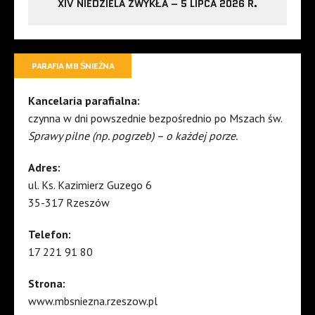
XIV NIEDZIELA ZWYKŁA – 5 LIPCA 2026 R.
PARAFIA MB ŚNIEŻNA
Kancelaria parafialna:
czynna w dni powszednie bezpośrednio po Mszach św.
Sprawy pilne (np. pogrzeb) – o każdej porze.
Adres:
ul. Ks. Kazimierz Guzego 6
35-317 Rzeszów
Telefon:
17 221 91 80
Strona:
www.mbsniezna.rzeszow.pl