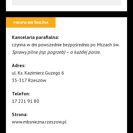
PARAFIA MB ŚNIEŻNA
Kancelaria parafialna:
czynna w dni powszednie bezpośrednio po Mszach św.
Sprawy pilne (np. pogrzeb) – o każdej porze.
Adres:
ul. Ks. Kazimierz Guzego 6
35-317 Rzeszów
Telefon:
17 221 91 80
Strona:
www.mbsniezna.rzeszow.pl