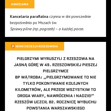
KANCELARIA
Kancelaria parafialna
czynna w dni powszednie
bezpośrednio po Mszach św.
Sprawy pilne (np. pogrzeb) – o każdej porze.
NEWS DIECEZJA RZESZOWSKA
PIELGRZYMI WYRUSZYLI Z RZESZOWA NA
JASNĄ GÓRĘ W 49. RZESZOWSKIEJ PIESZEJ
PIELGRZYMCE
BP WĄTROBA: „PIELGRZYMOWANIE TO NIE
TYLKO POKONYWANIE KOLEJNYCH
KILOMETRÓW, ALE PRZEDE WSZYSTKIM TO
DROGA WIARY, NAWRÓCENIA I NADZIEI”
RZESZÓW UCZCIŁ 82. ROCZNICĘ WYBUCHU
POWSTANIA WARSZAWSKIEGO