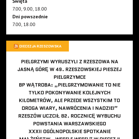
Święta
7.00, 9.00, 18.00
Dni powszednie
7.00, 18.00
DIECEZJA RZESZOWSKA
PIELGRZYMI WYRUSZYLI Z RZESZOWA NA
JASNĄ GÓRĘ W 49. RZESZOWSKIEJ PIESZEJ
PIELGRZYMCE
BP WĄTROBA: „PIELGRZYMOWANIE TO NIE
TYLKO POKONYWANIE KOLEJNYCH
KILOMETRÓW, ALE PRZEDE WSZYSTKIM TO
DROGA WIARY, NAWRÓCENIA I NADZIEI”
RZESZÓW UCZCIŁ 82. ROCZNICĘ WYBUCHU
POWSTANIA WARSZAWSKIEGO
XXXII OGÓLNOPOLSKIE SPOTKANIE