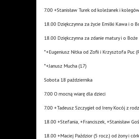
7.00 +Stanisław Turek od koleżanek i kolegów
18.00 Dziękczynna za życie Emilki Kawa i o Bo
18.00 Dziękczynna za zdanie matury i o Boż
*+Eugeniusz Nitka od Zofii i Krzysztofa Puc (
*+Janusz Mucha (17)
Sobota 18 października
7.00 O mocną wiarę dla dzieci
7.00 +Tadeusz Szczygieł od Ireny Kocój z rodz
18.00 +Stefania, +Franciszek, +Stanisław Go
18.00 +Maciej Paździor (5 rocz.) od żony i có