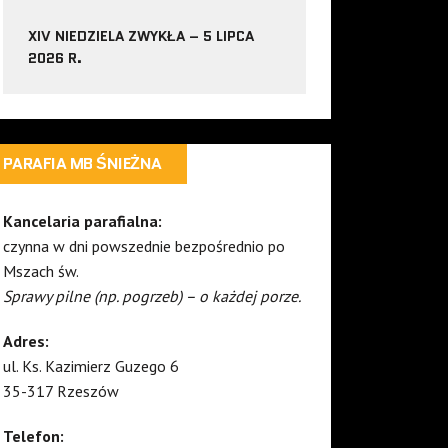
XIV NIEDZIELA ZWYKŁA – 5 LIPCA
2026 R.
PARAFIA MB ŚNIEŻNA
Kancelaria parafialna:
czynna w dni powszednie bezpośrednio po
Mszach św.
Sprawy pilne (np. pogrzeb) – o każdej porze.
Adres:
ul. Ks. Kazimierz Guzego 6
35-317 Rzeszów
Telefon: