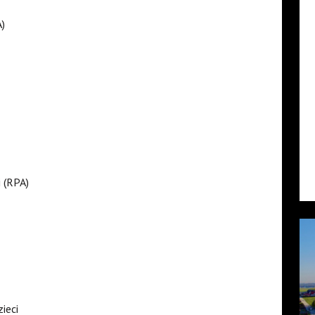
)
 (RPA)
ieci