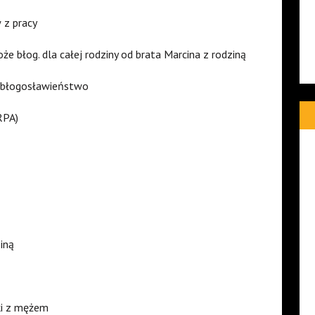
 z pracy
że błog. dla całej rodziny od brata Marcina z rodziną
e błogosławieństwo
RPA)
iną
ś
rki z mężem