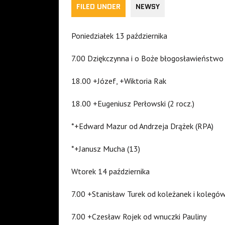
FILED UNDER
NEWSY
Poniedziałek 13 października
7.00 Dziękczynna i o Boże błogosławieństwo dla
18.00 +Józef, +Wiktoria Rak
18.00 +Eugeniusz Perłowski (2 rocz.)
*+Edward Mazur od Andrzeja Drążek (RPA)
*+Janusz Mucha (13)
Wtorek 14 października
7.00 +Stanisław Turek od koleżanek i kolegów
7.00 +Czesław Rojek od wnuczki Pauliny