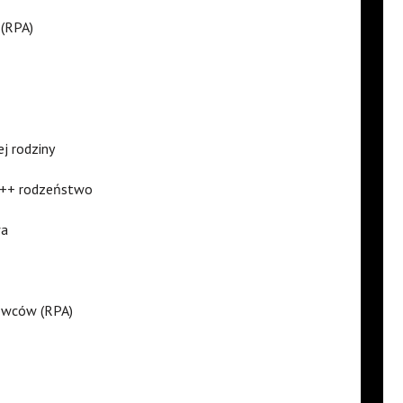
 (RPA)
j rodziny
 i ++ rodzeństwo
wa
towców (RPA)