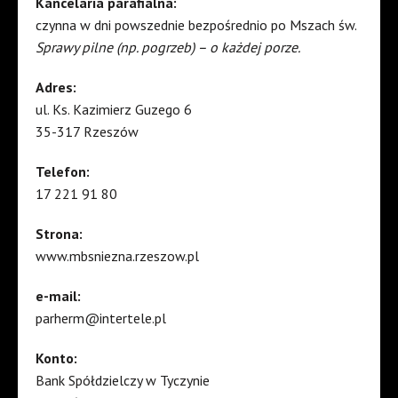
Kancelaria parafialna:
czynna w dni powszednie bezpośrednio po Mszach św.
Sprawy pilne (np. pogrzeb) – o każdej porze.
Adres:
ul. Ks. Kazimierz Guzego 6
35-317 Rzeszów
Telefon:
17 221 91 80
Strona:
www.mbsniezna.rzeszow.pl
e-mail:
parherm@intertele.pl
Konto:
Bank Spółdzielczy w Tyczynie