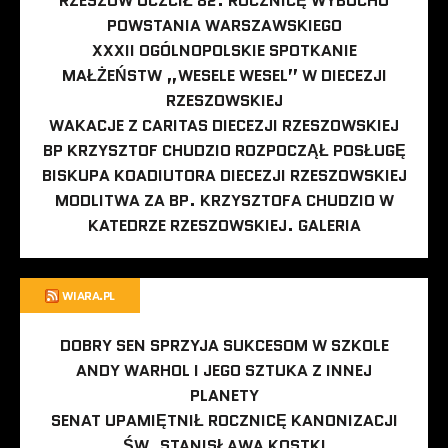
RZESZÓW UCZCIŁ 82. ROCZNICĘ WYBUCHU
POWSTANIA WARSZAWSKIEGO
XXXII OGÓLNOPOLSKIE SPOTKANIE
MAŁŻEŃSTW „WESELE WESEL” W DIECEZJI
RZESZOWSKIEJ
WAKACJE Z CARITAS DIECEZJI RZESZOWSKIEJ
BP KRZYSZTOF CHUDZIO ROZPOCZĄŁ POSŁUGĘ
BISKUPA KOADIUTORA DIECEZJI RZESZOWSKIEJ
MODLITWA ZA BP. KRZYSZTOFA CHUDZIO W
KATEDRZE RZESZOWSKIEJ. GALERIA
WIARA.PL
DOBRY SEN SPRZYJA SUKCESOM W SZKOLE
ANDY WARHOL I JEGO SZTUKA Z INNEJ
PLANETY
SENAT UPAMIĘTNIŁ ROCZNICĘ KANONIZACJI
ŚW. STANISŁAWA KOSTKI