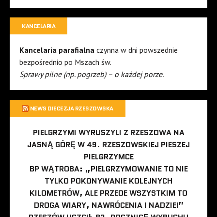
KANCELARIA
Kancelaria parafialna
czynna w dni powszednie
bezpośrednio po Mszach św.
Sprawy pilne (np. pogrzeb) – o każdej porze.
NEWS DIECEZJA RZESZOWSKA
PIELGRZYMI WYRUSZYLI Z RZESZOWA NA
JASNĄ GÓRĘ W 49. RZESZOWSKIEJ PIESZEJ
PIELGRZYMCE
BP WĄTROBA: „PIELGRZYMOWANIE TO NIE
TYLKO POKONYWANIE KOLEJNYCH
KILOMETRÓW, ALE PRZEDE WSZYSTKIM TO
DROGA WIARY, NAWRÓCENIA I NADZIEI”