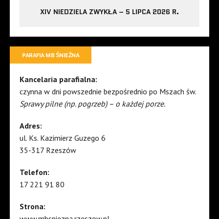
XIV NIEDZIELA ZWYKŁA – 5 LIPCA 2026 R.
PARAFIA MB ŚNIEŻNA
Kancelaria parafialna:
czynna w dni powszednie bezpośrednio po Mszach św.
Sprawy pilne (np. pogrzeb) – o każdej porze.
Adres:
ul. Ks. Kazimierz Guzego 6
35-317 Rzeszów
Telefon:
17 221 91 80
Strona:
www.mbsniezna.rzeszow.pl