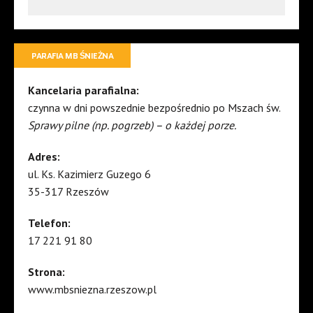
PARAFIA MB ŚNIEŻNA
Kancelaria parafialna:
czynna w dni powszednie bezpośrednio po Mszach św.
Sprawy pilne (np. pogrzeb) – o każdej porze.
Adres:
ul. Ks. Kazimierz Guzego 6
35-317 Rzeszów
Telefon:
17 221 91 80
Strona:
www.mbsniezna.rzeszow.pl