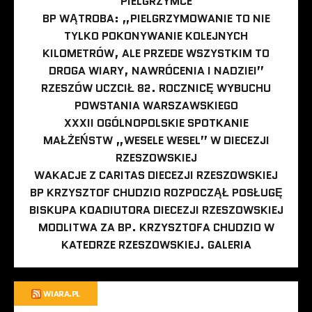
PIELGRZYMCE
BP WĄTROBA: „PIELGRZYMOWANIE TO NIE
TYLKO POKONYWANIE KOLEJNYCH
KILOMETRÓW, ALE PRZEDE WSZYSTKIM TO
DROGA WIARY, NAWRÓCENIA I NADZIEI”
RZESZÓW UCZCIŁ 82. ROCZNICĘ WYBUCHU
POWSTANIA WARSZAWSKIEGO
XXXII OGÓLNOPOLSKIE SPOTKANIE
MAŁŻEŃSTW „WESELE WESEL” W DIECEZJI
RZESZOWSKIEJ
WAKACJE Z CARITAS DIECEZJI RZESZOWSKIEJ
BP KRZYSZTOF CHUDZIO ROZPOCZĄŁ POSŁUGĘ
BISKUPA KOADIUTORA DIECEZJI RZESZOWSKIEJ
MODLITWA ZA BP. KRZYSZTOFA CHUDZIO W
KATEDRZE RZESZOWSKIEJ. GALERIA
WIARA.PL