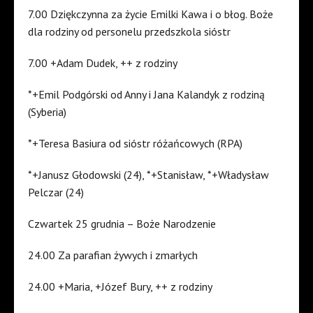
7.00 Dziękczynna za życie Emilki Kawa i o błog. Boże
dla rodziny od personelu przedszkola sióstr
7.00 +Adam Dudek, ++ z rodziny
*+Emil Podgórski od Anny i Jana Kalandyk z rodziną
(Syberia)
*+Teresa Basiura od sióstr różańcowych (RPA)
*+Janusz Głodowski (24), *+Stanisław, *+Władysław
Pelczar (24)
Czwartek 25 grudnia – Boże Narodzenie
24.00 Za parafian żywych i zmarłych
24.00 +Maria, +Józef Bury, ++ z rodziny