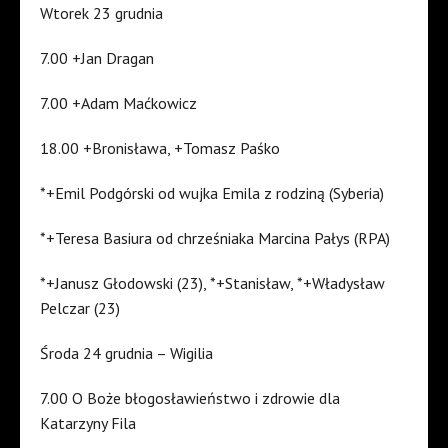
Wtorek 23 grudnia
7.00 +Jan Dragan
7.00 +Adam Maćkowicz
18.00 +Bronisława, +Tomasz Paśko
*+Emil Podgórski od wujka Emila z rodziną (Syberia)
*+Teresa Basiura od chrześniaka Marcina Pałys (RPA)
*+Janusz Głodowski (23), *+Stanisław, *+Władysław
Pelczar (23)
Środa 24 grudnia – Wigilia
7.00 O Boże błogosławieństwo i zdrowie dla
Katarzyny Fila