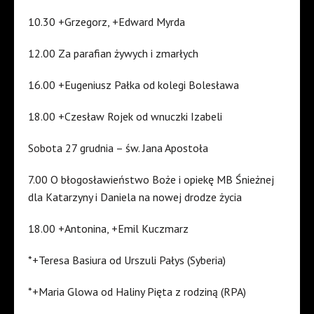
10.30 +Grzegorz, +Edward Myrda
12.00 Za parafian żywych i zmarłych
16.00 +Eugeniusz Pałka od kolegi Bolesława
18.00 +Czesław Rojek od wnuczki Izabeli
Sobota 27 grudnia – św. Jana Apostoła
7.00 O błogosławieństwo Boże i opiekę MB Śnieżnej
dla Katarzyny i Daniela na nowej drodze życia
18.00 +Antonina, +Emil Kuczmarz
*+Teresa Basiura od Urszuli Pałys (Syberia)
*+Maria Glowa od Haliny Pięta z rodziną (RPA)