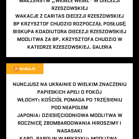
MAŁŻEŃSTW „WESELE WESEL” W DIECEZJI
RZESZOWSKIEJ
WAKACJE Z CARITAS DIECEZJI RZESZOWSKIEJ
BP KRZYSZTOF CHUDZIO ROZPOCZĄŁ POSŁUGĘ
BISKUPA KOADIUTORA DIECEZJI RZESZOWSKIEJ
MODLITWA ZA BP. KRZYSZTOFA CHUDZIO W
KATEDRZE RZESZOWSKIEJ. GALERIA
WIARA.PL
NUNCJUSZ NA UKRAINIE O WIELKIM ZNACZENIU
PAPIESKICH APELI O POKÓJ
WŁOCHY: KOŚCIÓŁ POMAGA PO TRZĘSIENIU
POD NEAPOLEM
JAPONIA: DZIESIĘCIODNIOWA MODLITWA W
ROCZNICĘ ZBOMBARDOWANIA HIROSZIMY I
NAGASAKI
KARD. PAROLIN W MEKSYKU: MODLITWA,