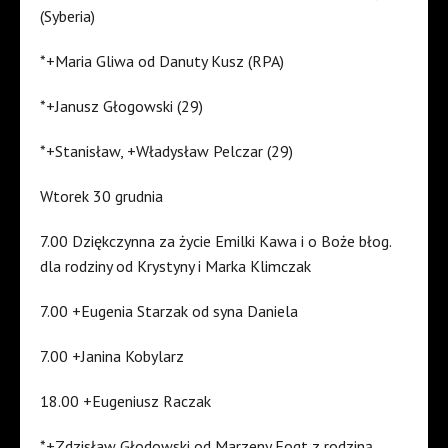
(Syberia)
*+Maria Gliwa od Danuty Kusz (RPA)
*+Janusz Głogowski (29)
*+Stanisław, +Władysław Pelczar (29)
Wtorek 30 grudnia
7.00 Dziękczynna za życie Emilki Kawa i o Boże błog.
dla rodziny od Krystyny i Marka Klimczak
7.00 +Eugenia Starzak od syna Daniela
7.00 +Janina Kobylarz
18.00 +Eugeniusz Raczak
*+Zdzisław Głodowski od Marzeny Fogt z rodziną