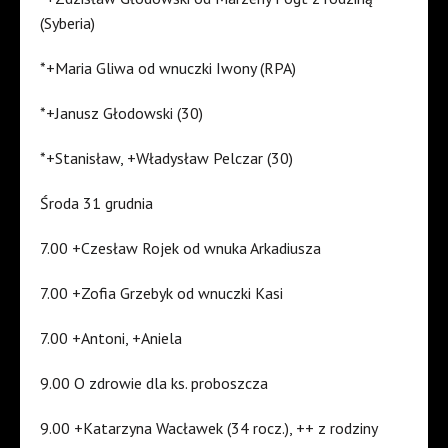
(Syberia)
*+Maria Gliwa od wnuczki Iwony (RPA)
*+Janusz Głodowski (30)
*+Stanisław, +Władysław Pelczar (30)
Środa 31 grudnia
7.00 +Czesław Rojek od wnuka Arkadiusza
7.00 +Zofia Grzebyk od wnuczki Kasi
7.00 +Antoni, +Aniela
9.00 O zdrowie dla ks. proboszcza
9.00 +Katarzyna Wacławek (34 rocz.), ++ z rodziny