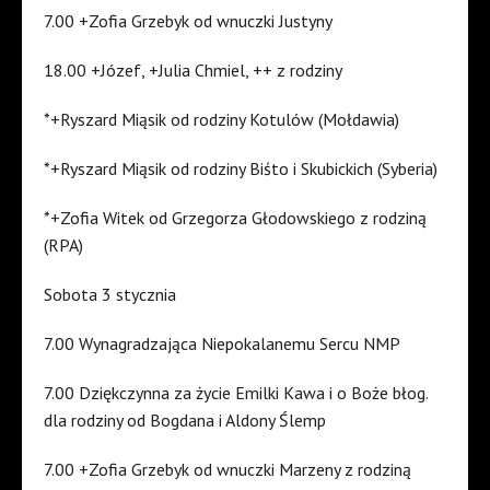
7.00 +Zofia Grzebyk od wnuczki Justyny
18.00 +Józef, +Julia Chmiel, ++ z rodziny
*+Ryszard Miąsik od rodziny Kotulów (Mołdawia)
*+Ryszard Miąsik od rodziny Biśto i Skubickich (Syberia)
*+Zofia Witek od Grzegorza Głodowskiego z rodziną
(RPA)
Sobota 3 stycznia
7.00 Wynagradzająca Niepokalanemu Sercu NMP
7.00 Dziękczynna za życie Emilki Kawa i o Boże błog.
dla rodziny od Bogdana i Aldony Ślemp
7.00 +Zofia Grzebyk od wnuczki Marzeny z rodziną