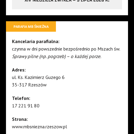
PARAFIA MB ŚNIEŻNA
Kancelaria parafialna:
czynna w dni powszednie bezpośrednio po Mszach św.
Sprawy pilne (np. pogrzeb) – o każdej porze.
Adres:
ul. Ks. Kazimierz Guzego 6
35-317 Rzeszów
Telefon:
17 221 91 80
Strona:
www.mbsniezna.rzeszow.pl