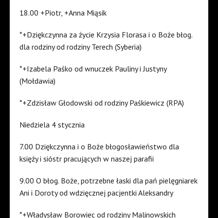
18.00 +Piotr, +Anna Miąsik
*+Dziękczynna za życie Krzysia Florasa i o Boże błog.
dla rodziny od rodziny Terech (Syberia)
*+Izabela Paśko od wnuczek Pauliny i Justyny
(Mołdawia)
*+Zdzisław Głodowski od rodziny Paśkiewicz (RPA)
Niedziela 4 stycznia
7.00 Dziękczynna i o Boże błogosławieństwo dla
księży i sióstr pracujących w naszej parafii
9.00 O błog. Boże, potrzebne łaski dla pań pielęgniarek
Ani i Doroty od wdzięcznej pacjentki Aleksandry
*+Władysław Borowiec od rodziny Malinowskich