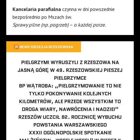
Kancelaria parafialna
czynna w dni powszednie
bezpośrednio po Mszach św.
Sprawy pilne (np. pogrzeb) – o każdej porze.
NEWS DIECEZJA RZESZOWSKA
PIELGRZYMI WYRUSZYLI Z RZESZOWA NA
JASNĄ GÓRĘ W 49. RZESZOWSKIEJ PIESZEJ
PIELGRZYMCE
BP WĄTROBA: „PIELGRZYMOWANIE TO NIE
TYLKO POKONYWANIE KOLEJNYCH
KILOMETRÓW, ALE PRZEDE WSZYSTKIM TO
DROGA WIARY, NAWRÓCENIA I NADZIEI”
RZESZÓW UCZCIŁ 82. ROCZNICĘ WYBUCHU
POWSTANIA WARSZAWSKIEGO
XXXII OGÓLNOPOLSKIE SPOTKANIE