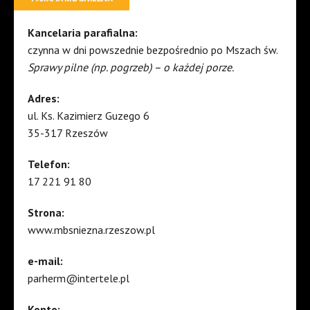
Kancelaria parafialna:
czynna w dni powszednie bezpośrednio po Mszach św.
Sprawy pilne (np. pogrzeb) – o każdej porze.
Adres:
ul. Ks. Kazimierz Guzego 6
35-317 Rzeszów
Telefon:
17 221 91 80
Strona:
www.mbsniezna.rzeszow.pl
e-mail:
parherm@intertele.pl
Konto: