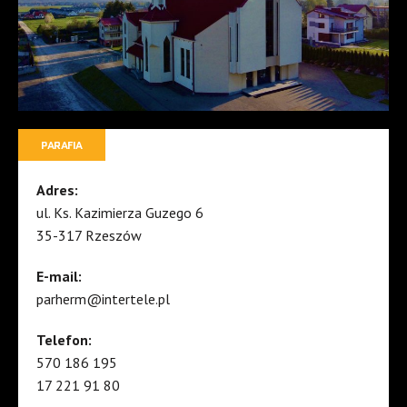
PARAFIA
Adres:
ul. Ks. Kazimierza Guzego 6
35-317 Rzeszów
E-mail:
parherm@intertele.pl
Telefon:
570 186 195
17 221 91 80