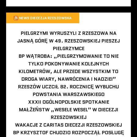
NEWS DIECEZJA RZESZOWSKA
PIELGRZYMI WYRUSZYLI Z RZESZOWA NA
JASNĄ GÓRĘ W 49. RZESZOWSKIEJ PIESZEJ
PIELGRZYMCE
BP WĄTROBA: „PIELGRZYMOWANIE TO NIE
TYLKO POKONYWANIE KOLEJNYCH
KILOMETRÓW, ALE PRZEDE WSZYSTKIM TO
DROGA WIARY, NAWRÓCENIA I NADZIEI”
RZESZÓW UCZCIŁ 82. ROCZNICĘ WYBUCHU
POWSTANIA WARSZAWSKIEGO
XXXII OGÓLNOPOLSKIE SPOTKANIE
MAŁŻEŃSTW „WESELE WESEL” W DIECEZJI
RZESZOWSKIEJ
WAKACJE Z CARITAS DIECEZJI RZESZOWSKIEJ
BP KRZYSZTOF CHUDZIO ROZPOCZĄŁ POSŁUGĘ