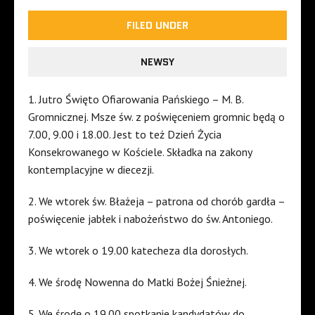
FILED UNDER
NEWSY
1. Jutro Święto Ofiarowania Pańskiego – M. B.
Gromnicznej. Msze św. z poświęceniem gromnic będą o
7.00, 9.00 i 18.00. Jest to też Dzień Życia
Konsekrowanego w Kościele. Składka na zakony
kontemplacyjne w diecezji.
2. We wtorek św. Błażeja – patrona od chorób gardła –
poświęcenie jabłek i nabożeństwo do św. Antoniego.
3. We wtorek o 19.00 katecheza dla dorosłych.
4. We środę Nowenna do Matki Bożej Śnieżnej.
5. We środę o 19.00 spotkanie kandydatów do