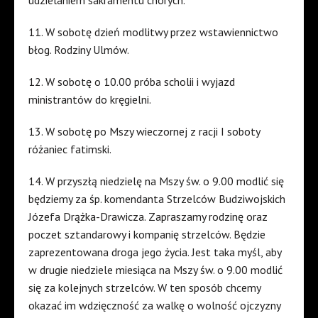
udzielaniem sakramentu chorych.
11. W sobotę dzień modlitwy przez wstawiennictwo
błog. Rodziny Ulmów.
12. W sobotę o 10.00 próba scholii i wyjazd
ministrantów do kręgielni.
13. W sobotę po Mszy wieczornej z racji I soboty
różaniec fatimski.
14. W przyszłą niedzielę na Mszy św. o 9.00 modlić się
będziemy za śp. komendanta Strzelców Budziwojskich
Józefa Drążka-Drawicza. Zapraszamy rodzinę oraz
poczet sztandarowy i kompanię strzelców. Będzie
zaprezentowana droga jego życia. Jest taka myśl, aby
w drugie niedziele miesiąca na Mszy św. o 9.00 modlić
się za kolejnych strzelców. W ten sposób chcemy
okazać im wdzięczność za walkę o wolność ojczyzny