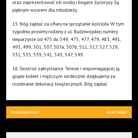
oraz zaprezentować ich osoby i bogate życiorysy. Są
pięknym wzorem dla młodzieży.
15. Bóg zapłać za ofiary na sprzątanie kościoła. W tym
tygodniu prosimy rodziny z ul. Budziwojskiej numery
nieparzyste od 475 do 549: 475, 477, 479, 483, 491,
493, 499, 501, 507, 507a, 507b, 511, 517, 527, 529,
531, 535, 539, 541, 543, 547, 549.
16. Siostrze zakrystiance Teresie i wspomagającej ją
grupie kobiet i mężczyzn serdecznie dziękujemy za
rozebranie dekoracji świątecznych. Bóg zapłać.
PREVIOUS POST
NEXT POST