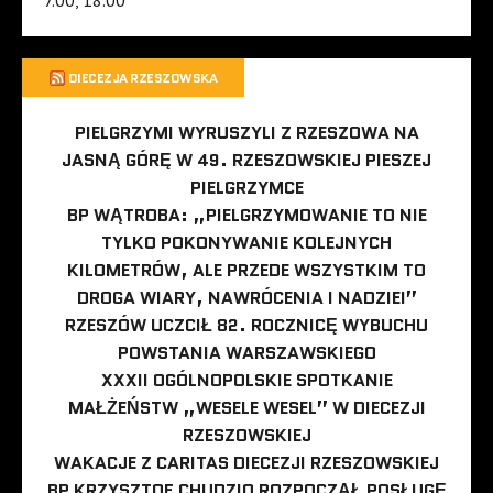
DIECEZJA RZESZOWSKA
PIELGRZYMI WYRUSZYLI Z RZESZOWA NA
JASNĄ GÓRĘ W 49. RZESZOWSKIEJ PIESZEJ
PIELGRZYMCE
BP WĄTROBA: „PIELGRZYMOWANIE TO NIE
TYLKO POKONYWANIE KOLEJNYCH
KILOMETRÓW, ALE PRZEDE WSZYSTKIM TO
DROGA WIARY, NAWRÓCENIA I NADZIEI”
RZESZÓW UCZCIŁ 82. ROCZNICĘ WYBUCHU
POWSTANIA WARSZAWSKIEGO
XXXII OGÓLNOPOLSKIE SPOTKANIE
MAŁŻEŃSTW „WESELE WESEL” W DIECEZJI
RZESZOWSKIEJ
WAKACJE Z CARITAS DIECEZJI RZESZOWSKIEJ
BP KRZYSZTOF CHUDZIO ROZPOCZĄŁ POSŁUGĘ