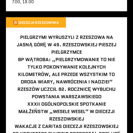
7.00, 18.00
DIECEZJA RZESZOWSKA
PIELGRZYMI WYRUSZYLI Z RZESZOWA NA
JASNĄ GÓRĘ W 49. RZESZOWSKIEJ PIESZEJ
PIELGRZYMCE
BP WĄTROBA: „PIELGRZYMOWANIE TO NIE
TYLKO POKONYWANIE KOLEJNYCH
KILOMETRÓW, ALE PRZEDE WSZYSTKIM TO
DROGA WIARY, NAWRÓCENIA I NADZIEI”
RZESZÓW UCZCIŁ 82. ROCZNICĘ WYBUCHU
POWSTANIA WARSZAWSKIEGO
XXXII OGÓLNOPOLSKIE SPOTKANIE
MAŁŻEŃSTW „WESELE WESEL” W DIECEZJI
RZESZOWSKIEJ
WAKACJE Z CARITAS DIECEZJI RZESZOWSKIEJ