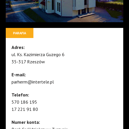
PARAFIA
Adres:
ul. Ks. Kazimierza Guzego 6
35-317 Rzeszów
E-mail:
parherm@intertele.pl
Telefon:
570 186 195
17 221 91 80
Numer konta: