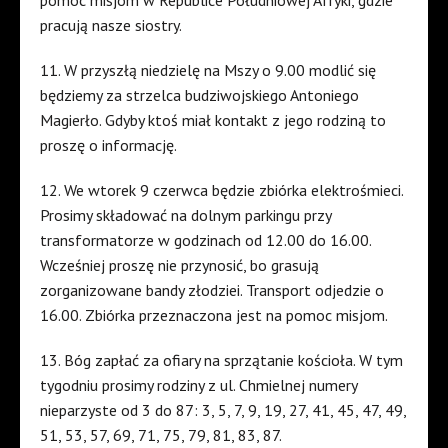
pomoc misjom w Republice Południowej Afryki, gdzie
pracują nasze siostry.
11. W przyszłą niedzielę na Mszy o 9.00 modlić się
będziemy za strzelca budziwojskiego Antoniego
Magierło. Gdyby ktoś miał kontakt z jego rodziną to
proszę o informację.
12. We wtorek 9 czerwca będzie zbiórka elektrośmieci.
Prosimy składować na dolnym parkingu przy
transformatorze w godzinach od 12.00 do 16.00.
Wcześniej proszę nie przynosić, bo grasują
zorganizowane bandy złodziei. Transport odjedzie o
16.00. Zbiórka przeznaczona jest na pomoc misjom.
13. Bóg zapłać za ofiary na sprzątanie kościoła. W tym
tygodniu prosimy rodziny z ul. Chmielnej numery
nieparzyste od 3 do 87: 3, 5, 7, 9, 19, 27, 41, 45, 47, 49,
51, 53, 57, 69, 71, 75, 79, 81, 83, 87.