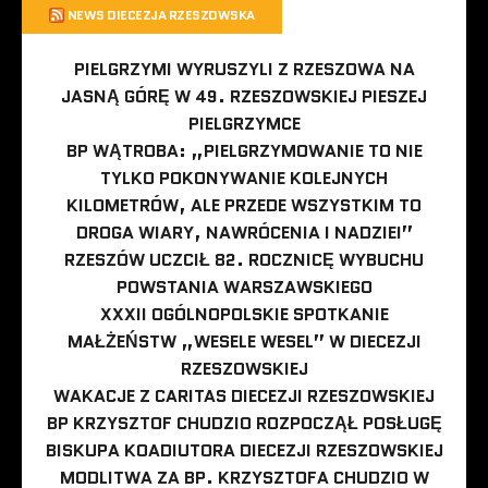
NEWS DIECEZJA RZESZOWSKA
PIELGRZYMI WYRUSZYLI Z RZESZOWA NA
JASNĄ GÓRĘ W 49. RZESZOWSKIEJ PIESZEJ
PIELGRZYMCE
BP WĄTROBA: „PIELGRZYMOWANIE TO NIE
TYLKO POKONYWANIE KOLEJNYCH
KILOMETRÓW, ALE PRZEDE WSZYSTKIM TO
DROGA WIARY, NAWRÓCENIA I NADZIEI”
RZESZÓW UCZCIŁ 82. ROCZNICĘ WYBUCHU
POWSTANIA WARSZAWSKIEGO
XXXII OGÓLNOPOLSKIE SPOTKANIE
MAŁŻEŃSTW „WESELE WESEL” W DIECEZJI
RZESZOWSKIEJ
WAKACJE Z CARITAS DIECEZJI RZESZOWSKIEJ
BP KRZYSZTOF CHUDZIO ROZPOCZĄŁ POSŁUGĘ
BISKUPA KOADIUTORA DIECEZJI RZESZOWSKIEJ
MODLITWA ZA BP. KRZYSZTOFA CHUDZIO W