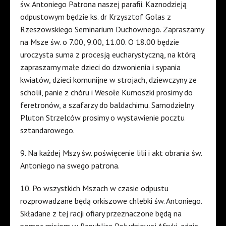
św. Antoniego Patrona naszej parafii. Kaznodzieją
odpustowym będzie ks. dr Krzysztof Golas z
Rzeszowskiego Seminarium Duchownego. Zapraszamy
na Msze św. o 7.00, 9.00, 11.00. O 18.00 będzie
uroczysta suma z procesją eucharystyczną, na którą
zapraszamy małe dzieci do dzwonienia i sypania
kwiatów, dzieci komunijne w strojach, dziewczyny ze
scholii, panie z chóru i Wesołe Kumoszki prosimy do
feretronów, a szafarzy do baldachimu. Samodzielny
Pluton Strzelców prosimy o wystawienie pocztu
sztandarowego.
9. Na każdej Mszy św. poświęcenie lilii i akt obrania św.
Antoniego na swego patrona.
10. Po wszystkich Mszach w czasie odpustu
rozprowadzane będą orkiszowe chlebki św. Antoniego.
Składane z tej racji ofiary przeznaczone będą na