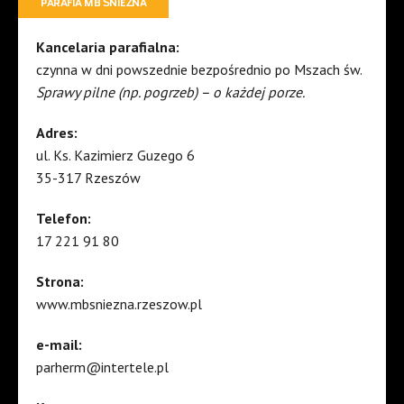
PARAFIA MB ŚNIEŻNA
Kancelaria parafialna:
czynna w dni powszednie bezpośrednio po Mszach św.
Sprawy pilne (np. pogrzeb) – o każdej porze.
Adres:
ul. Ks. Kazimierz Guzego 6
35-317 Rzeszów
Telefon:
17 221 91 80
Strona:
www.mbsniezna.rzeszow.pl
e-mail:
parherm@intertele.pl