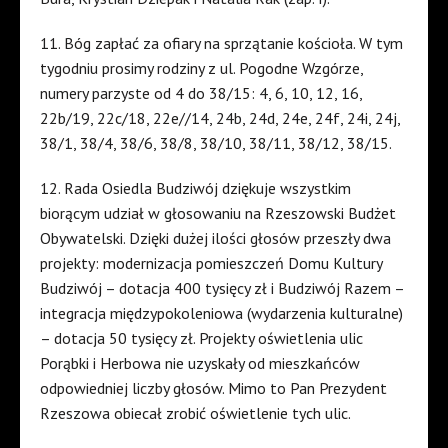
11. Bóg zapłać za ofiary na sprzątanie kościoła. W tym
tygodniu prosimy rodziny z ul. Pogodne Wzgórze,
numery parzyste od 4 do 38/15: 4, 6, 10, 12, 16,
22b/19, 22c/18, 22e//14, 24b, 24d, 24e, 24f, 24i, 24j,
38/1, 38/4, 38/6, 38/8, 38/10, 38/11, 38/12, 38/15.
12. Rada Osiedla Budziwój dziękuje wszystkim
biorącym udział w głosowaniu na Rzeszowski Budżet
Obywatelski. Dzięki dużej ilości głosów przeszły dwa
projekty: modernizacja pomieszczeń Domu Kultury
Budziwój – dotacja 400 tysięcy zł i Budziwój Razem –
integracja międzypokoleniowa (wydarzenia kulturalne)
– dotacja 50 tysięcy zł. Projekty oświetlenia ulic
Porąbki i Herbowa nie uzyskały od mieszkańców
odpowiedniej liczby głosów. Mimo to Pan Prezydent
Rzeszowa obiecał zrobić oświetlenie tych ulic.