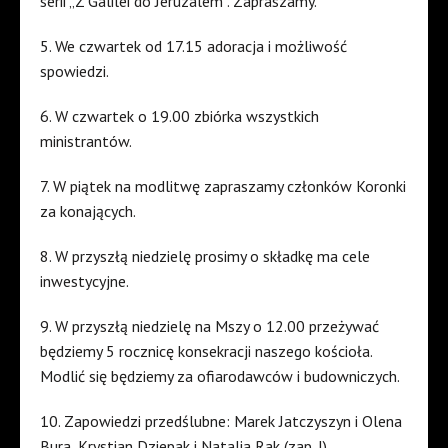
serii „Z Galilei do Jeruzalem”. Zapraszamy.
5. We czwartek od 17.15 adoracja i możliwość
spowiedzi.
6. W czwartek o 19.00 zbiórka wszystkich
ministrantów.
7. W piątek na modlitwę zapraszamy członków Koronki
za konających.
8. W przyszłą niedzielę prosimy o składkę ma cele
inwestycyjne.
9. W przyszłą niedzielę na Mszy o 12.00 przeżywać
będziemy 5 rocznicę konsekracji naszego kościoła.
Modlić się będziemy za ofiarodawców i budowniczych.
10. Zapowiedzi przedślubne: Marek Jatczyszyn i Olena
Bura, Krystian Dziepak i Natalia Rak (zap. I).