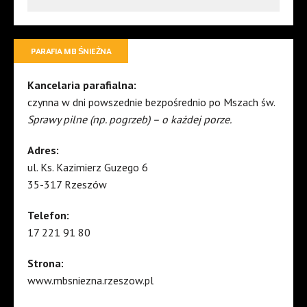
PARAFIA MB ŚNIEŻNA
Kancelaria parafialna:
czynna w dni powszednie bezpośrednio po Mszach św.
Sprawy pilne (np. pogrzeb) – o każdej porze.
Adres:
ul. Ks. Kazimierz Guzego 6
35-317 Rzeszów
Telefon:
17 221 91 80
Strona:
www.mbsniezna.rzeszow.pl