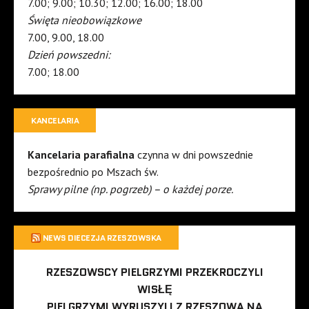
7.00; 9.00; 10.30; 12.00; 16.00; 18.00
Święta nieobowiązkowe
7.00, 9.00, 18.00
Dzień powszedni:
7.00; 18.00
KANCELARIA
Kancelaria parafialna
czynna w dni powszednie
bezpośrednio po Mszach św.
Sprawy pilne (np. pogrzeb) – o każdej porze.
NEWS DIECEZJA RZESZOWSKA
RZESZOWSCY PIELGRZYMI PRZEKROCZYLI
WISŁĘ
PIELGRZYMI WYRUSZYLI Z RZESZOWA NA