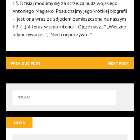
13. Dzisiaj modlimy się za strzelca budziwojskiego
Antoniego Magierło. Posłuchajmy jego krótkiej biografii
– jest ona wraz ze zdjęciem zamieszczona na naszym
FB. (…). A teraz w jego intencji: „Ojcze nasz…”, „Wieczne
odpoczywanie…”, „Niech odpoczywa…”.
PREVIOUS POST
NEXT POST
NEWS