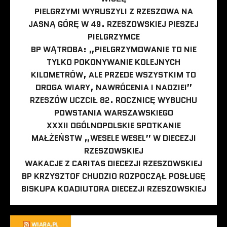
PIELGRZYMI WYRUSZYLI Z RZESZOWA NA
JASNĄ GÓRĘ W 49. RZESZOWSKIEJ PIESZEJ
PIELGRZYMCE
BP WĄTROBA: „PIELGRZYMOWANIE TO NIE
TYLKO POKONYWANIE KOLEJNYCH
KILOMETRÓW, ALE PRZEDE WSZYSTKIM TO
DROGA WIARY, NAWRÓCENIA I NADZIEI”
RZESZÓW UCZCIŁ 82. ROCZNICĘ WYBUCHU
POWSTANIA WARSZAWSKIEGO
XXXII OGÓLNOPOLSKIE SPOTKANIE
MAŁŻEŃSTW „WESELE WESEL” W DIECEZJI
RZESZOWSKIEJ
WAKACJE Z CARITAS DIECEZJI RZESZOWSKIEJ
BP KRZYSZTOF CHUDZIO ROZPOCZĄŁ POSŁUGĘ
BISKUPA KOADIUTORA DIECEZJI RZESZOWSKIEJ
WIARA.PL