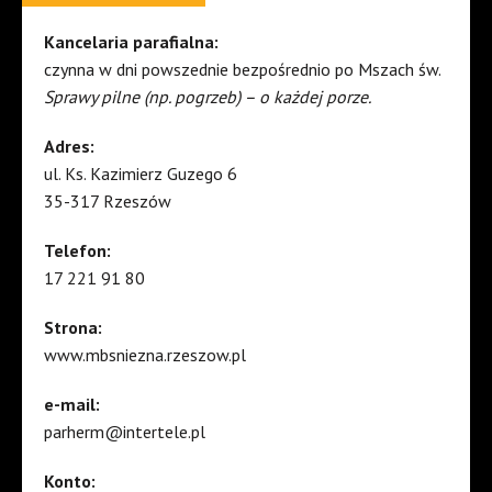
Kancelaria parafialna:
czynna w dni powszednie bezpośrednio po Mszach św.
Sprawy pilne (np. pogrzeb) – o każdej porze.
Adres:
ul. Ks. Kazimierz Guzego 6
35-317 Rzeszów
Telefon:
17 221 91 80
Strona:
www.mbsniezna.rzeszow.pl
e-mail:
parherm@intertele.pl
Konto: