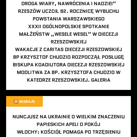
DROGA WIARY, NAWRÓCENIA I NADZIEI”
RZESZÓW UCZCIŁ 82. ROCZNICĘ WYBUCHU
POWSTANIA WARSZAWSKIEGO
XXXII OGÓLNOPOLSKIE SPOTKANIE
MAŁŻEŃSTW „WESELE WESEL” W DIECEZJI
RZESZOWSKIEJ
WAKACJE Z CARITAS DIECEZJI RZESZOWSKIEJ
BP KRZYSZTOF CHUDZIO ROZPOCZĄŁ POSŁUGĘ
BISKUPA KOADIUTORA DIECEZJI RZESZOWSKIEJ
MODLITWA ZA BP. KRZYSZTOFA CHUDZIO W
KATEDRZE RZESZOWSKIEJ. GALERIA
WIARA.PL
NUNCJUSZ NA UKRAINIE O WIELKIM ZNACZENIU
PAPIESKICH APELI O POKÓJ
WŁOCHY: KOŚCIÓŁ POMAGA PO TRZĘSIENIU