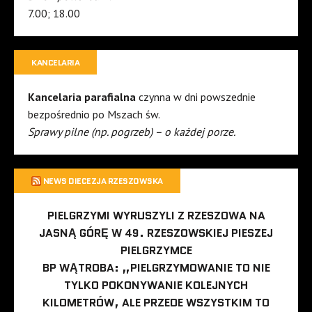
7.00; 18.00
KANCELARIA
Kancelaria parafialna
czynna w dni powszednie
bezpośrednio po Mszach św.
Sprawy pilne (np. pogrzeb) – o każdej porze.
NEWS DIECEZJA RZESZOWSKA
PIELGRZYMI WYRUSZYLI Z RZESZOWA NA
JASNĄ GÓRĘ W 49. RZESZOWSKIEJ PIESZEJ
PIELGRZYMCE
BP WĄTROBA: „PIELGRZYMOWANIE TO NIE
TYLKO POKONYWANIE KOLEJNYCH
KILOMETRÓW, ALE PRZEDE WSZYSTKIM TO