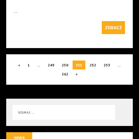
…
ZOBACZ
«
1
…
249
250
251
252
253
…
262
»
NEWS