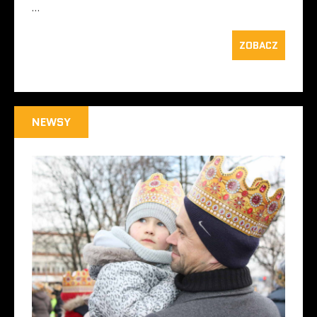
…
ZOBACZ
NEWSY