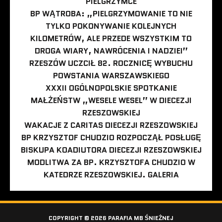
PIELGRZYMCE
BP WĄTROBA: „PIELGRZYMOWANIE TO NIE
TYLKO POKONYWANIE KOLEJNYCH
KILOMETRÓW, ALE PRZEDE WSZYSTKIM TO
DROGA WIARY, NAWRÓCENIA I NADZIEI”
RZESZÓW UCZCIŁ 82. ROCZNICĘ WYBUCHU
POWSTANIA WARSZAWSKIEGO
XXXII OGÓLNOPOLSKIE SPOTKANIE
MAŁŻEŃSTW „WESELE WESEL” W DIECEZJI
RZESZOWSKIEJ
WAKACJE Z CARITAS DIECEZJI RZESZOWSKIEJ
BP KRZYSZTOF CHUDZIO ROZPOCZĄŁ POSŁUGĘ
BISKUPA KOADIUTORA DIECEZJI RZESZOWSKIEJ
MODLITWA ZA BP. KRZYSZTOFA CHUDZIO W
KATEDRZE RZESZOWSKIEJ. GALERIA
COPYRIGHT © 2026 PARAFIA MB ŚNIEŻNEJ