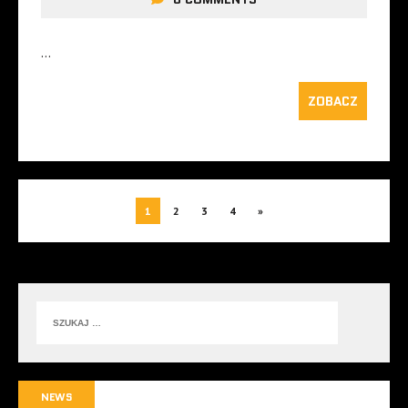
…
ZOBACZ
1
2
3
4
»
NEWS