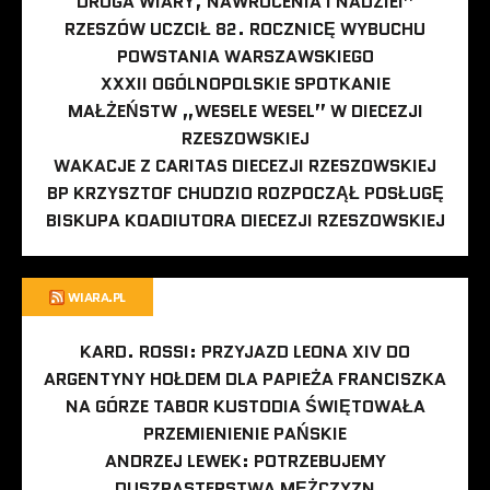
DROGA WIARY, NAWRÓCENIA I NADZIEI”
RZESZÓW UCZCIŁ 82. ROCZNICĘ WYBUCHU
POWSTANIA WARSZAWSKIEGO
XXXII OGÓLNOPOLSKIE SPOTKANIE
MAŁŻEŃSTW „WESELE WESEL” W DIECEZJI
RZESZOWSKIEJ
WAKACJE Z CARITAS DIECEZJI RZESZOWSKIEJ
BP KRZYSZTOF CHUDZIO ROZPOCZĄŁ POSŁUGĘ
BISKUPA KOADIUTORA DIECEZJI RZESZOWSKIEJ
WIARA.PL
KARD. ROSSI: PRZYJAZD LEONA XIV DO
ARGENTYNY HOŁDEM DLA PAPIEŻA FRANCISZKA
NA GÓRZE TABOR KUSTODIA ŚWIĘTOWAŁA
PRZEMIENIENIE PAŃSKIE
ANDRZEJ LEWEK: POTRZEBUJEMY
DUSZPASTERSTWA MĘŻCZYZN