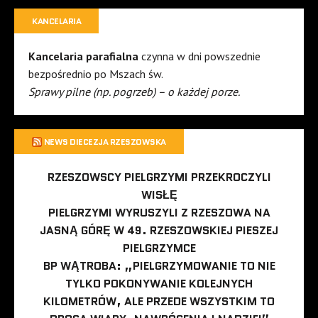
KANCELARIA
Kancelaria parafialna
czynna w dni powszednie
bezpośrednio po Mszach św.
Sprawy pilne (np. pogrzeb) – o każdej porze.
NEWS DIECEZJA RZESZOWSKA
RZESZOWSCY PIELGRZYMI PRZEKROCZYLI
WISŁĘ
PIELGRZYMI WYRUSZYLI Z RZESZOWA NA
JASNĄ GÓRĘ W 49. RZESZOWSKIEJ PIESZEJ
PIELGRZYMCE
BP WĄTROBA: „PIELGRZYMOWANIE TO NIE
TYLKO POKONYWANIE KOLEJNYCH
KILOMETRÓW, ALE PRZEDE WSZYSTKIM TO