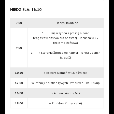
NIEDZIELA: 16.10
7.00
+ Henryk Jakubiec
1. Dziękczynna z prośbą o Boże
błogosławieństwo dla Anastazji i Janusza w 25
lecie małżeństwa
9.00
2. + Stefania Żmuda od Patrycji i Johna Godrich
(x. gość)
10.30
+ Edward Domoń w 16 r. śmierci
12.00
W intencji parafian żywych i zmarłych – ks. Biskup
16.00
+ Albina i Antoni Goś
18.00
+ Zdzisław Kurpyta (16)