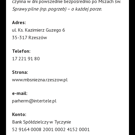
czynna w dni powszednie bezpośrednio po Mszach św.
Sprawy pilne (np. pogrzeb) – o każdej porze.
Adres:
ul. Ks. Kazimierz Guzego 6
35-317 Rzeszów
Telefon:
17 221 91 80
Strona:
www.mbsniezna.rzeszow.pl
e-mail:
parherm@intertele.pl
Konto:
Bank Spółdzielczy w Tyczynie
52 9164 0008 2001 0002 4152 0001