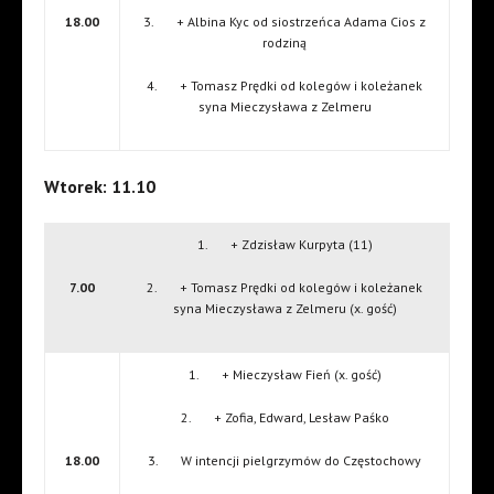
18.00
3. + Albina Kyc od siostrzeńca Adama Cios z
rodziną
4. + Tomasz Prędki od kolegów i koleżanek
syna Mieczysława z Zelmeru
Wtorek: 11.10
1. + Zdzisław Kurpyta (11)
7.00
2. + Tomasz Prędki od kolegów i koleżanek
syna Mieczysława z Zelmeru (x. gość)
1. + Mieczysław Fień (x. gość)
2. + Zofia, Edward, Lesław Paśko
18.00
3. W intencji pielgrzymów do Częstochowy