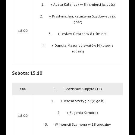
1. + Adela Kalandyk w 8 r. śmierci (x. gość)
2. + Krystyna, Jan, Katarzyna Szydłowscy (x.
gośc)
18.00
3. + Lesław Gawron w 8 r. śmierci
4. + Danuta Mazur od swatów Mikułów z
rodziną
Sobota: 15.10
7.00
1. + Zdzisław Kurpyta (15)
1. + Teresa Szczygieł (x. gość)
2. + Eugenia Komórek
18.00
3. W intencji Szymona w 18 urodziny