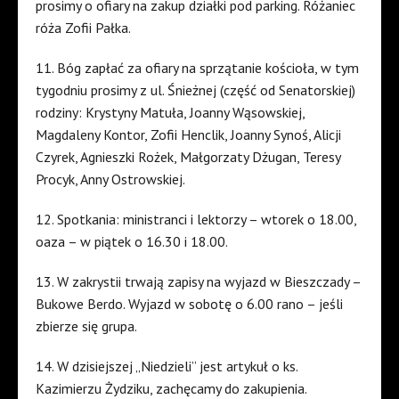
prosimy o ofiary na zakup działki pod parking. Różaniec
róża Zofii Pałka.
11. Bóg zapłać za ofiary na sprzątanie kościoła, w tym
tygodniu prosimy z ul. Śnieżnej (część od Senatorskiej)
rodziny: Krystyny Matuła, Joanny Wąsowskiej,
Magdaleny Kontor, Zofii Henclik, Joanny Synoś, Alicji
Czyrek, Agnieszki Rożek, Małgorzaty Dżugan, Teresy
Procyk, Anny Ostrowskiej.
12. Spotkania: ministranci i lektorzy – wtorek o 18.00,
oaza – w piątek o 16.30 i 18.00.
13. W zakrystii trwają zapisy na wyjazd w Bieszczady –
Bukowe Berdo. Wyjazd w sobotę o 6.00 rano – jeśli
zbierze się grupa.
14. W dzisiejszej „Niedzieli” jest artykuł o ks.
Kazimierzu Żydziku, zachęcamy do zakupienia.