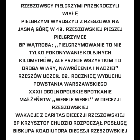
RZESZOWSCY PIELGRZYMI PRZEKROCZYLI
WISŁĘ
PIELGRZYMI WYRUSZYLI Z RZESZOWA NA
JASNĄ GÓRĘ W 49. RZESZOWSKIEJ PIESZEJ
PIELGRZYMCE
BP WĄTROBA: „PIELGRZYMOWANIE TO NIE
TYLKO POKONYWANIE KOLEJNYCH
KILOMETRÓW, ALE PRZEDE WSZYSTKIM TO
DROGA WIARY, NAWRÓCENIA I NADZIEI”
RZESZÓW UCZCIŁ 82. ROCZNICĘ WYBUCHU
POWSTANIA WARSZAWSKIEGO
XXXII OGÓLNOPOLSKIE SPOTKANIE
MAŁŻEŃSTW „WESELE WESEL” W DIECEZJI
RZESZOWSKIEJ
WAKACJE Z CARITAS DIECEZJI RZESZOWSKIEJ
BP KRZYSZTOF CHUDZIO ROZPOCZĄŁ POSŁUGĘ
BISKUPA KOADIUTORA DIECEZJI RZESZOWSKIEJ