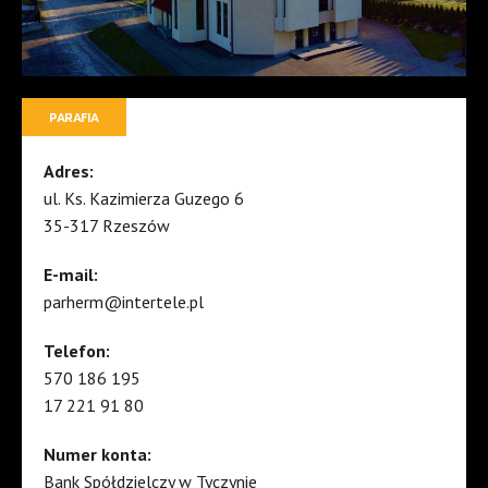
PARAFIA
Adres:
ul. Ks. Kazimierza Guzego 6
35-317 Rzeszów
E-mail:
parherm@intertele.pl
Telefon:
570 186 195
17 221 91 80
Numer konta:
Bank Spółdzielczy w Tyczynie