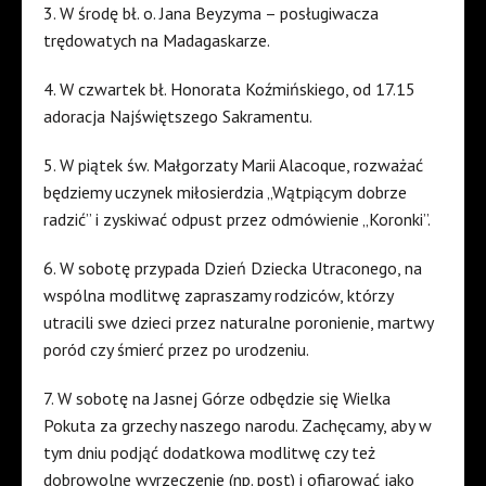
3. W środę bł. o. Jana Beyzyma – posługiwacza
trędowatych na Madagaskarze.
4. W czwartek bł. Honorata Koźmińskiego, od 17.15
adoracja Najświętszego Sakramentu.
5. W piątek św. Małgorzaty Marii Alacoque, rozważać
będziemy uczynek miłosierdzia „Wątpiącym dobrze
radzić” i zyskiwać odpust przez odmówienie „Koronki”.
6. W sobotę przypada Dzień Dziecka Utraconego, na
wspólna modlitwę zapraszamy rodziców, którzy
utracili swe dzieci przez naturalne poronienie, martwy
poród czy śmierć przez po urodzeniu.
7. W sobotę na Jasnej Górze odbędzie się Wielka
Pokuta za grzechy naszego narodu. Zachęcamy, aby w
tym dniu podjąć dodatkowa modlitwę czy też
dobrowolne wyrzeczenie (np. post) i ofiarować jako