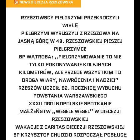
NEWS DIECEZJA RZESZOWSKA
RZESZOWSCY PIELGRZYMI PRZEKROCZYLI
WISŁĘ
PIELGRZYMI WYRUSZYLI Z RZESZOWA NA
JASNĄ GÓRĘ W 49. RZESZOWSKIEJ PIESZEJ
PIELGRZYMCE
BP WĄTROBA: „PIELGRZYMOWANIE TO NIE
TYLKO POKONYWANIE KOLEJNYCH
KILOMETRÓW, ALE PRZEDE WSZYSTKIM TO
DROGA WIARY, NAWRÓCENIA I NADZIEI”
RZESZÓW UCZCIŁ 82. ROCZNICĘ WYBUCHU
POWSTANIA WARSZAWSKIEGO
XXXII OGÓLNOPOLSKIE SPOTKANIE
MAŁŻEŃSTW „WESELE WESEL” W DIECEZJI
RZESZOWSKIEJ
WAKACJE Z CARITAS DIECEZJI RZESZOWSKIEJ
BP KRZYSZTOF CHUDZIO ROZPOCZĄŁ POSŁUGĘ