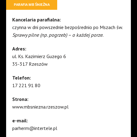
PARAFIA MB ŚNIEŻNA
Kancelaria parafialna:
czynna w dni powszednie bezpośrednio po Mszach św.
Sprawy pilne (np. pogrzeb) – o każdej porze.
Adres:
ul. Ks. Kazimierz Guzego 6
35-317 Rzeszów
Telefon:
17 221 91 80
Strona:
www.mbsniezna.rzeszow.pl
e-mail:
parherm@intertele.pl