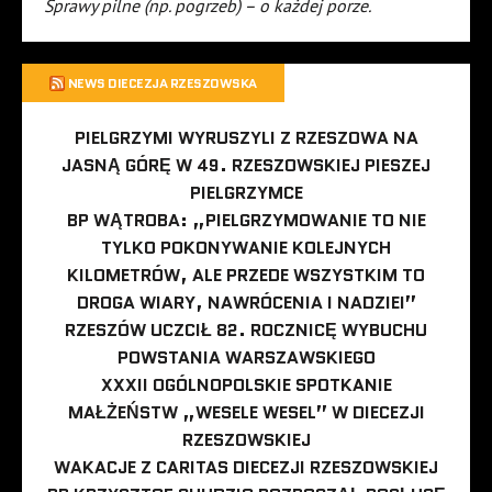
Sprawy pilne (np. pogrzeb) – o każdej porze.
NEWS DIECEZJA RZESZOWSKA
PIELGRZYMI WYRUSZYLI Z RZESZOWA NA
JASNĄ GÓRĘ W 49. RZESZOWSKIEJ PIESZEJ
PIELGRZYMCE
BP WĄTROBA: „PIELGRZYMOWANIE TO NIE
TYLKO POKONYWANIE KOLEJNYCH
KILOMETRÓW, ALE PRZEDE WSZYSTKIM TO
DROGA WIARY, NAWRÓCENIA I NADZIEI”
RZESZÓW UCZCIŁ 82. ROCZNICĘ WYBUCHU
POWSTANIA WARSZAWSKIEGO
XXXII OGÓLNOPOLSKIE SPOTKANIE
MAŁŻEŃSTW „WESELE WESEL” W DIECEZJI
RZESZOWSKIEJ
WAKACJE Z CARITAS DIECEZJI RZESZOWSKIEJ