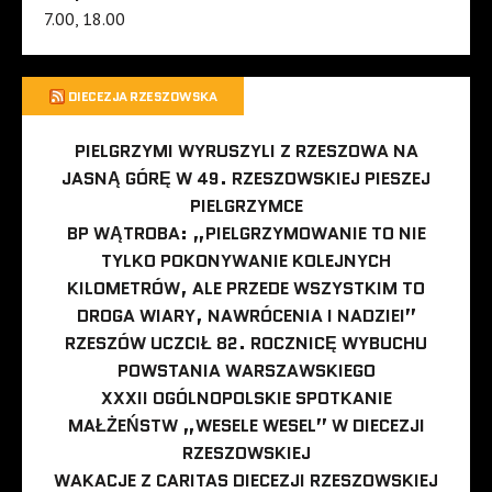
7.00, 18.00
DIECEZJA RZESZOWSKA
PIELGRZYMI WYRUSZYLI Z RZESZOWA NA
JASNĄ GÓRĘ W 49. RZESZOWSKIEJ PIESZEJ
PIELGRZYMCE
BP WĄTROBA: „PIELGRZYMOWANIE TO NIE
TYLKO POKONYWANIE KOLEJNYCH
KILOMETRÓW, ALE PRZEDE WSZYSTKIM TO
DROGA WIARY, NAWRÓCENIA I NADZIEI”
RZESZÓW UCZCIŁ 82. ROCZNICĘ WYBUCHU
POWSTANIA WARSZAWSKIEGO
XXXII OGÓLNOPOLSKIE SPOTKANIE
MAŁŻEŃSTW „WESELE WESEL” W DIECEZJI
RZESZOWSKIEJ
WAKACJE Z CARITAS DIECEZJI RZESZOWSKIEJ