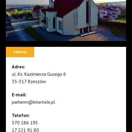
PARAFIA
Adres:
ul. Ks. Kazimierza Guzego 6
35-317 Rzeszów
E-mail:
parherm@intertele.pl
Telefon:
570 186 195
17 221 91 80