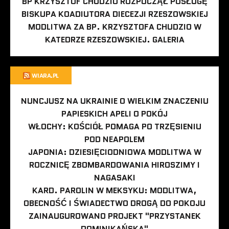
BP KRZYSZTOF CHUDZIO ROZPOCZĄŁ POSŁUGĘ
BISKUPA KOADIUTORA DIECEZJI RZESZOWSKIEJ
MODLITWA ZA BP. KRZYSZTOFA CHUDZIO W
KATEDRZE RZESZOWSKIEJ. GALERIA
WIARA.PL
NUNCJUSZ NA UKRAINIE O WIELKIM ZNACZENIU
PAPIESKICH APELI O POKÓJ
WŁOCHY: KOŚCIÓŁ POMAGA PO TRZĘSIENIU
POD NEAPOLEM
JAPONIA: DZIESIĘCIODNIOWA MODLITWA W
ROCZNICĘ ZBOMBARDOWANIA HIROSZIMY I
NAGASAKI
KARD. PAROLIN W MEKSYKU: MODLITWA,
OBECNOŚĆ I ŚWIADECTWO DROGĄ DO POKOJU
ZAINAUGUROWANO PROJEKT "PRZYSTANEK
DOMINIKAŃSKA"