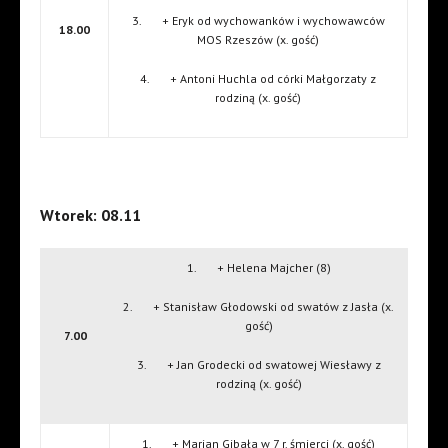
3. + Eryk od wychowanków i wychowawców
18.00
MOS Rzeszów (x. gość)
4. + Antoni Huchla od córki Małgorzaty z
rodziną (x. gość)
Wtorek: 08.11
1. + Helena Majcher (8)
2. + Stanisław Głodowski od swatów z Jasła (x.
gość)
7.00
3. + Jan Grodecki od swatowej Wiesławy z
rodziną (x. gość)
1. + Marian Gibała w 7 r. śmierci (x. gość)