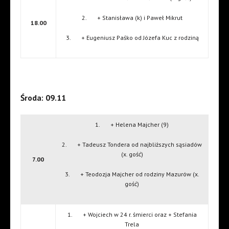
2. + Stanisława (k) i Paweł Mikrut
18.00
3. + Eugeniusz Paśko od Józefa Kuc z rodziną
Środa: 09.11
1. + Helena Majcher (9)
2. + Tadeusz Tondera od najbliższych sąsiadów
(x. gość)
7.00
3. + Teodozja Majcher od rodziny Mazurów (x.
gość)
1. + Wojciech w 24 r. śmierci oraz + Stefania
Trela