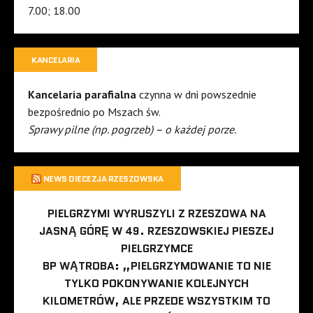
7.00; 18.00
KANCELARIA
Kancelaria parafialna
czynna w dni powszednie
bezpośrednio po Mszach św.
Sprawy pilne (np. pogrzeb) – o każdej porze.
NEWS DIECEZJA RZESZOWSKA
PIELGRZYMI WYRUSZYLI Z RZESZOWA NA
JASNĄ GÓRĘ W 49. RZESZOWSKIEJ PIESZEJ
PIELGRZYMCE
BP WĄTROBA: „PIELGRZYMOWANIE TO NIE
TYLKO POKONYWANIE KOLEJNYCH
KILOMETRÓW, ALE PRZEDE WSZYSTKIM TO