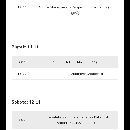
18.00
2. + Stanisława (k) Wyjas od córki Haliny (x.
gość)
Piątek: 11.11
7.00
1. + Helena Majcher (11)
18.00
1. + Janina i Zbigniew Głodowski
Sobota: 12.11
1. + Adela, Kazimierz, Tadeusz Kalandyk,
7.00
+Antoni i Katarzyna Jopek