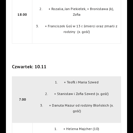
2. + Rozalia, Jan Piekiełek, + Bronisława (k),
18.00
Zofia
3. + Franciszek Goś w 13 r. śmierci oraz zmarli z
rodziny (x. gość)
Czwartek: 10.11
1. + Teofil i Maria Szwed
2. + Stanisław i Zofia Szwed (x. gość)
7.00
3. + Danuta Mazur od rodziny Błońskich (x.
gość)
1. + Helena Majcher (10)