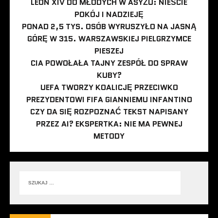
LEON XIV DO MŁODYCH W ASYŻU: NIEŚCIE
POKÓJ I NADZIEJĘ
PONAD 2,5 TYS. OSÓB WYRUSZYŁO NA JASNĄ
GÓRĘ W 315. WARSZAWSKIEJ PIELGRZYMCE
PIESZEJ
CIA POWOŁAŁA TAJNY ZESPÓŁ DO SPRAW
KUBY?
UEFA TWORZY KOALICJĘ PRZECIWKO
PREZYDENTOWI FIFA GIANNIEMU INFANTINO
CZY DA SIĘ ROZPOZNAĆ TEKST NAPISANY
PRZEZ AI? EKSPERTKA: NIE MA PEWNEJ
METODY