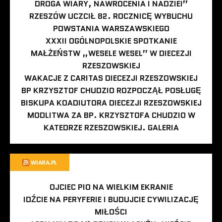
DROGA WIARY, NAWRÓCENIA I NADZIEI”
RZESZÓW UCZCIŁ 82. ROCZNICĘ WYBUCHU
POWSTANIA WARSZAWSKIEGO
XXXII OGÓLNOPOLSKIE SPOTKANIE
MAŁŻEŃSTW „WESELE WESEL” W DIECEZJI
RZESZOWSKIEJ
WAKACJE Z CARITAS DIECEZJI RZESZOWSKIEJ
BP KRZYSZTOF CHUDZIO ROZPOCZĄŁ POSŁUGĘ
BISKUPA KOADIUTORA DIECEZJI RZESZOWSKIEJ
MODLITWA ZA BP. KRZYSZTOFA CHUDZIO W
KATEDRZE RZESZOWSKIEJ. GALERIA
WIARA.PL
OJCIEC PIO NA WIELKIM EKRANIE
IDŹCIE NA PERYFERIE I BUDUJCIE CYWILIZACJĘ
MIŁOŚCI