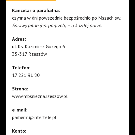
Kancelaria parafialna:
czynna w dni powszednie bezpośrednio po Mszach św.
Sprawy pilne (np. pogrzeb) – o każdej porze.
Adres:
ul. Ks. Kazimierz Guzego 6
35-317 Rzeszów
Telefon:
17 221 91 80
Strona:
www.mbsniezna.rzeszow.pl
e-mail:
parherm@intertele.pl
Konto: