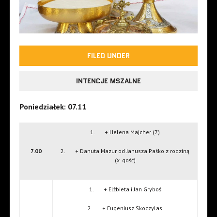
FILED UNDER
INTENCJE MSZALNE
Poniedziałek: 07.11
1. + Helena Majcher (7)
7.00
2. + Danuta Mazur od Janusza Paśko z rodziną
(x. gość)
1. + Elżbieta i Jan Gryboś
2. + Eugeniusz Skoczylas