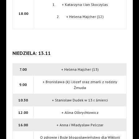
1. + Katarzyna i Jan Skoczylas
18.00
2. + Helena Majcher (12)
NIEDZIELA: 13.11
7.00
+ Helena Majcher (13)
+ Bronisława (k) i Józef oraz zmarli z rodziny
9.00
Żmuda
10.30
+ Stanisław Dudek w 13 r. śmierci
12.00
+ Alina Olbrychtowicz
16.00
+ Anna i Władysław Pelczar
O zdrowie i Boże błogosławieństwo dla Wiktorii