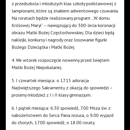
z przedszkola i młodszych klas szkoły podstawowej z
lampionami, które są znakiem adwentowego czuwania.
Na roratach będzie realizowany program: „W domu
Królowej Maryi” – nawiązujący do 300-lecia koronacji
obrazu Matki Bożej Częstochowskiej. Dla dzieci będą
naklejki, konkursy i nagrody oraz losowanie figurki
Bożego Dzieciątka i Matki Bożej.
4. We wtorek rozpoczęcie nowenny przed świętem
Matki Bożej Niepokalanej.
5. I czwartek miesiąca: o 17.15 adoracja
Najświętszego Sakramentu z okazją do spowiedzi –
prosimy młodzież z I i II klasy gimnazjum.
6. I piątek miesiąca: 6.30 spowiedź, 7.00 Msza św. z
nabożeństwem do Serca Pana Jezusa, o 9.00 wyjazd
do chorych, 17.00 spowiedź, o 18.00 roraty.