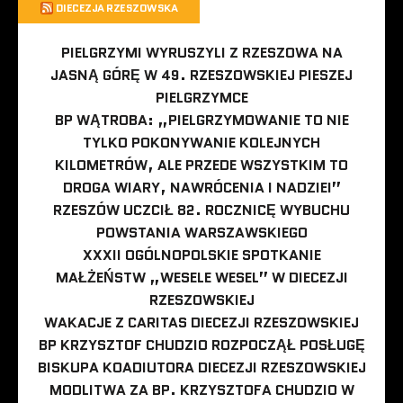
DIECEZJA RZESZOWSKA
PIELGRZYMI WYRUSZYLI Z RZESZOWA NA
JASNĄ GÓRĘ W 49. RZESZOWSKIEJ PIESZEJ
PIELGRZYMCE
BP WĄTROBA: „PIELGRZYMOWANIE TO NIE
TYLKO POKONYWANIE KOLEJNYCH
KILOMETRÓW, ALE PRZEDE WSZYSTKIM TO
DROGA WIARY, NAWRÓCENIA I NADZIEI”
RZESZÓW UCZCIŁ 82. ROCZNICĘ WYBUCHU
POWSTANIA WARSZAWSKIEGO
XXXII OGÓLNOPOLSKIE SPOTKANIE
MAŁŻEŃSTW „WESELE WESEL” W DIECEZJI
RZESZOWSKIEJ
WAKACJE Z CARITAS DIECEZJI RZESZOWSKIEJ
BP KRZYSZTOF CHUDZIO ROZPOCZĄŁ POSŁUGĘ
BISKUPA KOADIUTORA DIECEZJI RZESZOWSKIEJ
MODLITWA ZA BP. KRZYSZTOFA CHUDZIO W