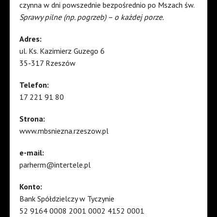
czynna w dni powszednie bezpośrednio po Mszach św.
Sprawy pilne (np. pogrzeb) – o każdej porze.
Adres:
ul. Ks. Kazimierz Guzego 6
35-317 Rzeszów
Telefon:
17 221 91 80
Strona:
www.mbsniezna.rzeszow.pl
e-mail:
parherm@intertele.pl
Konto:
Bank Spółdzielczy w Tyczynie
52 9164 0008 2001 0002 4152 0001