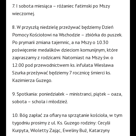
7. I sobota miesiąca – różaniec fatimski po Mszy
wieczornej.
8. W przyszłą niedzielę przeżywać będziemy Dzień
Pomocy Kościołowi na Wschodzie – zbiórka do puszek.
Po prymarii zmiana tajemnic, a na Mszy o 10.30
poświęcenie medalików dzieciom komunijnym, które
zapraszamy z rodzicami. Natomiast na Mszy św. o
12.00 pod przewodnictwem ks. infułata Wiesława
Szurka przeżywać będziemy 7 rocznicę śmierci ks.
Kazimierza Guzego.
9. Spotkania: poniedziałek – ministranci, piątek – oaza,
sobota – schola i młodzież.
10. Bóg zapłać za ofiary na sprzątanie kościoła, w tym
tygodniu prosimy z ul. Ks. Guzego rodziny: Cecylii
Kurpyta, Wioletty Zając, Eweliny Buż, Katarzyny