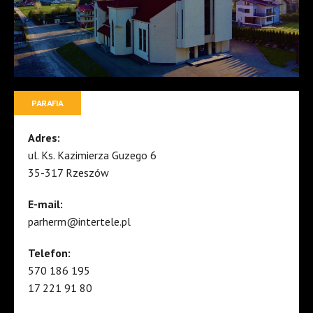
PARAFIA
Adres:
ul. Ks. Kazimierza Guzego 6
35-317 Rzeszów
E-mail:
parherm@intertele.pl
Telefon:
570 186 195
17 221 91 80