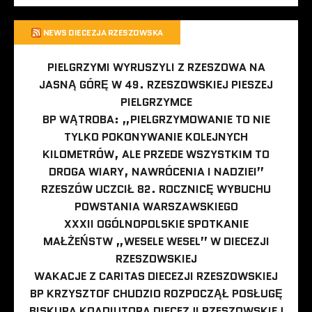
NEWS DIECEZJA RZESZOWSKA
PIELGRZYMI WYRUSZYLI Z RZESZOWA NA
JASNĄ GÓRĘ W 49. RZESZOWSKIEJ PIESZEJ
PIELGRZYMCE
BP WĄTROBA: „PIELGRZYMOWANIE TO NIE
TYLKO POKONYWANIE KOLEJNYCH
KILOMETRÓW, ALE PRZEDE WSZYSTKIM TO
DROGA WIARY, NAWRÓCENIA I NADZIEI”
RZESZÓW UCZCIŁ 82. ROCZNICĘ WYBUCHU
POWSTANIA WARSZAWSKIEGO
XXXII OGÓLNOPOLSKIE SPOTKANIE
MAŁŻEŃSTW „WESELE WESEL” W DIECEZJI
RZESZOWSKIEJ
WAKACJE Z CARITAS DIECEZJI RZESZOWSKIEJ
BP KRZYSZTOF CHUDZIO ROZPOCZĄŁ POSŁUGĘ
BISKUPA KOADIUTORA DIECEZJI RZESZOWSKIEJ