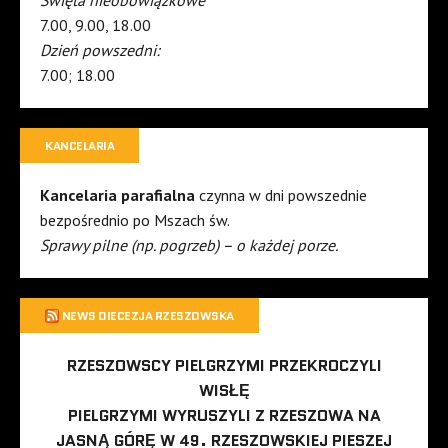
7.00, 9.00, 18.00
Dzień powszedni:
7.00; 18.00
KANCELARIA
Kancelaria parafialna
czynna w dni powszednie
bezpośrednio po Mszach św.
Sprawy pilne (np. pogrzeb) – o każdej porze.
NEWS DIECEZJA RZESZOWSKA
RZESZOWSCY PIELGRZYMI PRZEKROCZYLI
WISŁĘ
PIELGRZYMI WYRUSZYLI Z RZESZOWA NA
JASNĄ GÓRĘ W 49. RZESZOWSKIEJ PIESZEJ