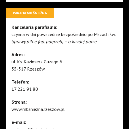
PARAFIA MB ŚNIEŻNA
Kancelaria parafialna:
czynna w dni powszednie bezpośrednio po Mszach św.
Sprawy pilne (np. pogrzeb) – o każdej porze.
Adres:
ul. Ks. Kazimierz Guzego 6
35-317 Rzeszów
Telefon:
17 221 91 80
Strona:
www.mbsniezna.rzeszow.pl
e-mail: