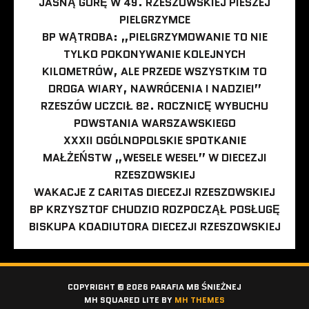
JASNĄ GÓRĘ W 49. RZESZOWSKIEJ PIESZEJ
PIELGRZYMCE
BP WĄTROBA: „PIELGRZYMOWANIE TO NIE
TYLKO POKONYWANIE KOLEJNYCH
KILOMETRÓW, ALE PRZEDE WSZYSTKIM TO
DROGA WIARY, NAWRÓCENIA I NADZIEI”
RZESZÓW UCZCIŁ 82. ROCZNICĘ WYBUCHU
POWSTANIA WARSZAWSKIEGO
XXXII OGÓLNOPOLSKIE SPOTKANIE
MAŁŻEŃSTW „WESELE WESEL” W DIECEZJI
RZESZOWSKIEJ
WAKACJE Z CARITAS DIECEZJI RZESZOWSKIEJ
BP KRZYSZTOF CHUDZIO ROZPOCZĄŁ POSŁUGĘ
BISKUPA KOADIUTORA DIECEZJI RZESZOWSKIEJ
COPYRIGHT © 2026 PARAFIA MB ŚNIEŻNEJ
MH SQUARED LITE BY
MH THEMES