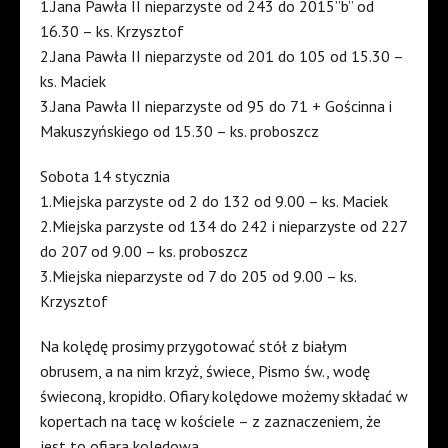
1.Jana Pawła II nieparzyste od 243 do 2015”b” od
16.30 – ks. Krzysztof
2.Jana Pawła II nieparzyste od 201 do 105 od 15.30 –
ks. Maciek
3.Jana Pawła II nieparzyste od 95 do 71 + Gościnna i
Makuszyńskiego od 15.30 – ks. proboszcz
Sobota 14 stycznia
1.Miejska parzyste od 2 do 132 od 9.00 – ks. Maciek
2.Miejska parzyste od 134 do 242 i nieparzyste od 227
do 207 od 9.00 – ks. proboszcz
3.Miejska nieparzyste od 7 do 205 od 9.00 – ks.
Krzysztof
Na kolędę prosimy przygotować stół z białym
obrusem, a na nim krzyż, świece, Pismo św., wodę
świeconą, kropidło. Ofiary kolędowe możemy składać w
kopertach na tacę w kościele – z zaznaczeniem, że
jest to ofiara kolędowa.