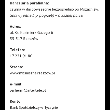
Kancelaria parafialna:
czynna w dni powszednie bezpośrednio po Mszach św.
Sprawy pilne (np. pogrzeb) – o każdej porze.
Adres:
ul. Ks. Kazimierz Guzego 6
35-317 Rzeszów
Telefon:
17 221 91 80
Strona:
www.mbsniezna.rzeszow.pl
e-mail:
parherm@intertele.pl
Konto:
Bank Spółdzielczy w Tyczynie