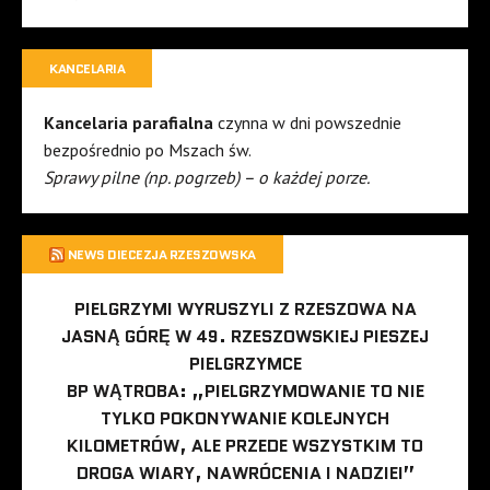
KANCELARIA
Kancelaria parafialna
czynna w dni powszednie
bezpośrednio po Mszach św.
Sprawy pilne (np. pogrzeb) – o każdej porze.
NEWS DIECEZJA RZESZOWSKA
PIELGRZYMI WYRUSZYLI Z RZESZOWA NA
JASNĄ GÓRĘ W 49. RZESZOWSKIEJ PIESZEJ
PIELGRZYMCE
BP WĄTROBA: „PIELGRZYMOWANIE TO NIE
TYLKO POKONYWANIE KOLEJNYCH
KILOMETRÓW, ALE PRZEDE WSZYSTKIM TO
DROGA WIARY, NAWRÓCENIA I NADZIEI”