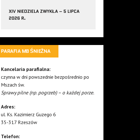
XIV NIEDZIELA ZWYKŁA – 5 LIPCA
2026 R.
PARAFIA MB ŚNIEŻNA
Kancelaria parafialna:
czynna w dni powszednie bezpośrednio po
Mszach św.
Sprawy pilne (np. pogrzeb) – o każdej porze.
Adres:
ul. Ks. Kazimierz Guzego 6
35-317 Rzeszów
Telefon: