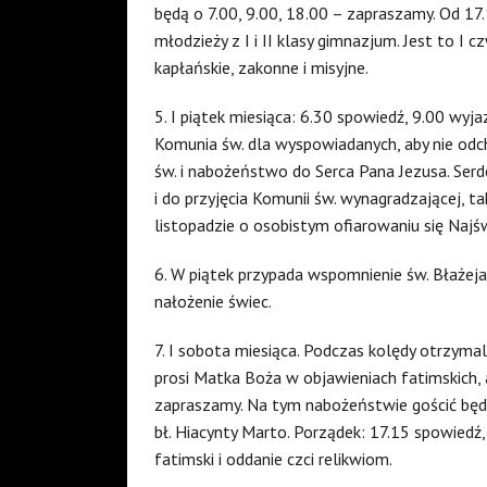
będą o 7.00, 9.00, 18.00 – zapraszamy. Od 1
młodzieży z I i II klasy gimnazjum. Jest to I
kapłańskie, zakonne i misyjne.
5. I piątek miesiąca: 6.30 spowiedź, 9.00 wy
Komunia św. dla wyspowiadanych, aby nie odc
św. i nabożeństwo do Serca Pana Jezusa. Ser
i do przyjęcia Komunii św. wynagradzającej, t
listopadzie o osobistym ofiarowaniu się Naj
6. W piątek przypada wspomnienie św. Błażeja
nałożenie świec.
7. I sobota miesiąca. Podczas kolędy otrzymal
prosi Matka Boża w objawieniach fatimskich, 
zapraszamy. Na tym nabożeństwie gościć będzie
bł. Hiacynty Marto. Porządek: 17.15 spowiedź
fatimski i oddanie czci relikwiom.