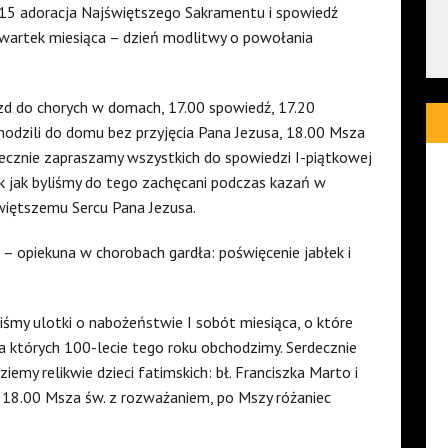
7.15 adoracja Najświętszego Sakramentu i spowiedź
 czwartek miesiąca – dzień modlitwy o powołania
jazd do chorych w domach, 17.00 spowiedź, 17.20
hodzili do domu bez przyjęcia Pana Jezusa, 18.00 Msza
decznie zapraszamy wszystkich do spowiedzi I-piątkowej
ak jak byliśmy do tego zachęcani podczas kazań w
świętszemu Sercu Pana Jezusa.
 – opiekuna w chorobach gardła: poświęcenie jabłek i
iśmy ulotki o nabożeństwie I sobót miesiąca, o które
a których 100-lecie tego roku obchodzimy. Serdecznie
my relikwie dzieci fatimskich: bł. Franciszka Marto i
, 18.00 Msza św. z rozważaniem, po Mszy różaniec