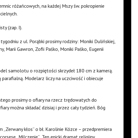
jemnic różańcowych, na każdej Mszy św. pokropienie
cielnych.
y (zap. I).
tygodniu z ul. Porąbki prosimy rodziny: Moniki Dulińskiej,
ny, Marii Gawron, Zofii Paśko, Moniki Paśko, Eugenii
del samolotu o rozpiętości skrzydeł 180 cm z kamerą.
 parafialną. Modelarz liczy na uczciwość i obiecuje
ego prosimy o ofiary na rzecz trędowatych do
iary można składać dzisiaj i przez cały tydzień. Bóg
m „Zerwany kłos” o bł. Karolinie Kózce – przedpremiera
orsese „Milczenie”. „Ten epicki dramat religijny