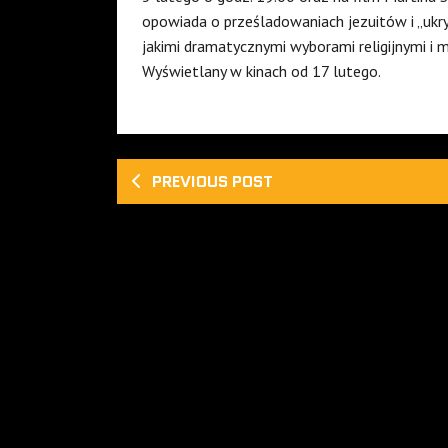
opowiada o prześladowaniach jezuitów i „ukryt
jakimi dramatycznymi wyborami religijnymi i mo
Wyświetlany w kinach od 17 lutego.
PREVIOUS POST