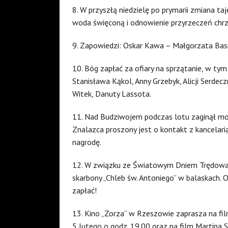
8. W przyszłą niedzielę po prymarii zmiana ta
woda święconą i odnowienie przyrzeczeń chrz
9. Zapowiedzi: Oskar Kawa – Małgorzata Basist
10. Bóg zapłać za ofiary na sprzątanie, w tym 
Stanisława Kąkol, Anny Grzebyk, Alicji Serdecz
Witek, Danuty Lassota.
11. Nad Budziwojem podczas lotu zaginął mo
Znalazca proszony jest o kontakt z kancelarią
nagrodę.
12. W związku ze Światowym Dniem Trędowat
skarbony „Chleb św. Antoniego” w balaskach. Of
zapłać!
13. Kino „Zorza” w Rzeszowie zaprasza na fil
5 lutego o godz. 19.00 oraz na film Martina Sc