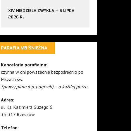
XIV NIEDZIELA ZWYKŁA – 5 LIPCA
2026 R.
PARAFIA MB ŚNIEŻNA
Kancelaria parafialna:
czynna w dni powszednie bezpośrednio po
Mszach św.
Sprawy pilne (np. pogrzeb) – o każdej porze.
Adres:
ul. Ks. Kazimierz Guzego 6
35-317 Rzeszów
Telefon: