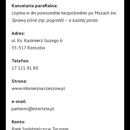
Kancelaria parafialna:
czynna w dni powszednie bezpośrednio po Mszach św.
Sprawy pilne (np. pogrzeb) – o każdej porze.
Adres:
ul. Ks. Kazimierz Guzego 6
35-317 Rzeszów
Telefon:
17 221 91 80
Strona:
www.mbsniezna.rzeszow.pl
e-mail:
parherm@intertele.pl
Konto:
Bank Spółdzielczy w Tyczynie