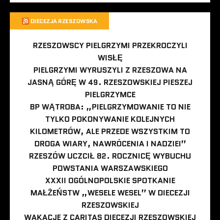
DIECEZJA RZESZOWSKA
RZESZOWSCY PIELGRZYMI PRZEKROCZYLI
WISŁĘ
PIELGRZYMI WYRUSZYLI Z RZESZOWA NA
JASNĄ GÓRĘ W 49. RZESZOWSKIEJ PIESZEJ
PIELGRZYMCE
BP WĄTROBA: „PIELGRZYMOWANIE TO NIE
TYLKO POKONYWANIE KOLEJNYCH
KILOMETRÓW, ALE PRZEDE WSZYSTKIM TO
DROGA WIARY, NAWRÓCENIA I NADZIEI”
RZESZÓW UCZCIŁ 82. ROCZNICĘ WYBUCHU
POWSTANIA WARSZAWSKIEGO
XXXII OGÓLNOPOLSKIE SPOTKANIE
MAŁŻEŃSTW „WESELE WESEL” W DIECEZJI
RZESZOWSKIEJ
WAKACJE Z CARITAS DIECEZJI RZESZOWSKIEJ