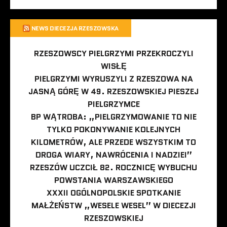
NEWS DIECEZJA RZESZOWSKA
RZESZOWSCY PIELGRZYMI PRZEKROCZYLI
WISŁĘ
PIELGRZYMI WYRUSZYLI Z RZESZOWA NA
JASNĄ GÓRĘ W 49. RZESZOWSKIEJ PIESZEJ
PIELGRZYMCE
BP WĄTROBA: „PIELGRZYMOWANIE TO NIE
TYLKO POKONYWANIE KOLEJNYCH
KILOMETRÓW, ALE PRZEDE WSZYSTKIM TO
DROGA WIARY, NAWRÓCENIA I NADZIEI”
RZESZÓW UCZCIŁ 82. ROCZNICĘ WYBUCHU
POWSTANIA WARSZAWSKIEGO
XXXII OGÓLNOPOLSKIE SPOTKANIE
MAŁŻEŃSTW „WESELE WESEL” W DIECEZJI
RZESZOWSKIEJ