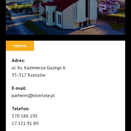
PARAFIA
Adres:
ul. Ks. Kazimierza Guzego 6
35-317 Rzeszów
E-mail:
parherm@intertele.pl
Telefon:
570 186 195
17 221 91 80