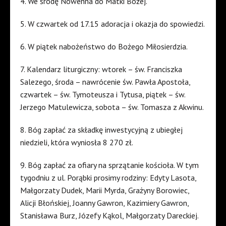
4. We środę Nowenna do Matki Bożej.
5. W czwartek od 17.15 adoracja i okazja do spowiedzi.
6. W piątek nabożeństwo do Bożego Miłosierdzia.
7. Kalendarz liturgiczny: wtorek – św. Franciszka
Salezego, środa – nawrócenie św. Pawła Apostoła,
czwartek – św. Tymoteusza i Tytusa, piątek – św.
Jerzego Matulewicza, sobota – św. Tomasza z Akwinu.
8. Bóg zapłać za składkę inwestycyjną z ubiegłej
niedzieli, która wyniosła 8 270 zł.
9. Bóg zapłać za ofiary na sprzątanie kościoła. W tym
tygodniu z ul. Porąbki prosimy rodziny: Edyty Lasota,
Małgorzaty Dudek, Marii Myrda, Grażyny Borowiec,
Alicji Błońskiej, Joanny Gawron, Kazimiery Gawron,
Stanisława Burz, Józefy Kąkol, Małgorzaty Dareckiej.