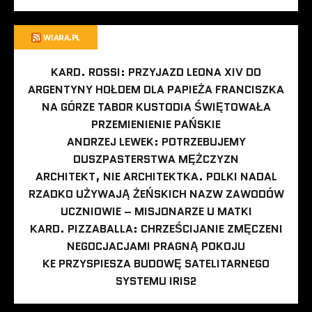
WIARA.PL
KARD. ROSSI: PRZYJAZD LEONA XIV DO
ARGENTYNY HOŁDEM DLA PAPIEŻA FRANCISZKA
NA GÓRZE TABOR KUSTODIA ŚWIĘTOWAŁA
PRZEMIENIENIE PAŃSKIE
ANDRZEJ LEWEK: POTRZEBUJEMY
DUSZPASTERSTWA MĘŻCZYZN
ARCHITEKT, NIE ARCHITEKTKA. POLKI NADAL
RZADKO UŻYWAJĄ ŻEŃSKICH NAZW ZAWODÓW
UCZNIOWIE – MISJONARZE U MATKI
KARD. PIZZABALLA: CHRZEŚCIJANIE ZMĘCZENI
NEGOCJACJAMI PRAGNĄ POKOJU
KE PRZYSPIESZA BUDOWĘ SATELITARNEGO
SYSTEMU IRIS2