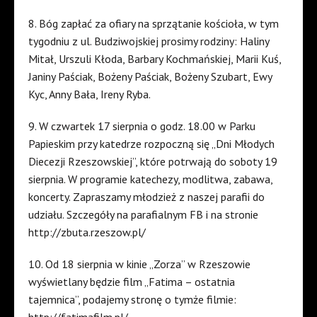
8. Bóg zapłać za ofiary na sprzątanie kościoła, w tym
tygodniu z ul. Budziwojskiej prosimy rodziny: Haliny
Mitał, Urszuli Kłoda, Barbary Kochmańskiej, Marii Kuś,
Janiny Paściak, Bożeny Paściak, Bożeny Szubart, Ewy
Kyc, Anny Bała, Ireny Ryba.
9. W czwartek 17 sierpnia o godz. 18.00 w Parku
Papieskim przy katedrze rozpoczną się „Dni Młodych
Diecezji Rzeszowskiej”, które potrwają do soboty 19
sierpnia. W programie katechezy, modlitwa, zabawa,
koncerty. Zapraszamy młodzież z naszej parafii do
udziału. Szczegóły na parafialnym FB i na stronie
http://zbuta.rzeszow.pl/
10. Od 18 sierpnia w kinie „Zorza” w Rzeszowie
wyświetlany będzie film „Fatima – ostatnia
tajemnica”, podajemy stronę o tymże filmie:
http://fatimafilm.pl/