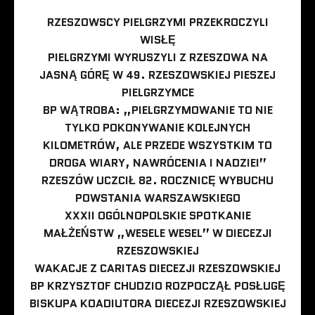
RZESZOWSCY PIELGRZYMI PRZEKROCZYLI
WISŁĘ
PIELGRZYMI WYRUSZYLI Z RZESZOWA NA
JASNĄ GÓRĘ W 49. RZESZOWSKIEJ PIESZEJ
PIELGRZYMCE
BP WĄTROBA: „PIELGRZYMOWANIE TO NIE
TYLKO POKONYWANIE KOLEJNYCH
KILOMETRÓW, ALE PRZEDE WSZYSTKIM TO
DROGA WIARY, NAWRÓCENIA I NADZIEI”
RZESZÓW UCZCIŁ 82. ROCZNICĘ WYBUCHU
POWSTANIA WARSZAWSKIEGO
XXXII OGÓLNOPOLSKIE SPOTKANIE
MAŁŻEŃSTW „WESELE WESEL” W DIECEZJI
RZESZOWSKIEJ
WAKACJE Z CARITAS DIECEZJI RZESZOWSKIEJ
BP KRZYSZTOF CHUDZIO ROZPOCZĄŁ POSŁUGĘ
BISKUPA KOADIUTORA DIECEZJI RZESZOWSKIEJ