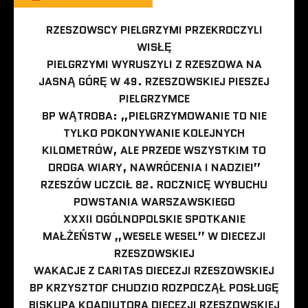
RZESZOWSCY PIELGRZYMI PRZEKROCZYLI
WISŁĘ
PIELGRZYMI WYRUSZYLI Z RZESZOWA NA
JASNĄ GÓRĘ W 49. RZESZOWSKIEJ PIESZEJ
PIELGRZYMCE
BP WĄTROBA: „PIELGRZYMOWANIE TO NIE
TYLKO POKONYWANIE KOLEJNYCH
KILOMETRÓW, ALE PRZEDE WSZYSTKIM TO
DROGA WIARY, NAWRÓCENIA I NADZIEI”
RZESZÓW UCZCIŁ 82. ROCZNICĘ WYBUCHU
POWSTANIA WARSZAWSKIEGO
XXXII OGÓLNOPOLSKIE SPOTKANIE
MAŁŻEŃSTW „WESELE WESEL” W DIECEZJI
RZESZOWSKIEJ
WAKACJE Z CARITAS DIECEZJI RZESZOWSKIEJ
BP KRZYSZTOF CHUDZIO ROZPOCZĄŁ POSŁUGĘ
BISKUPA KOADIUTORA DIECEZJI RZESZOWSKIEJ