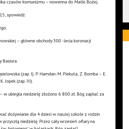
nnika czasów komunizmu – nowenna do Matki Bożej.
.15, spowiedź.
ego.
howskiej – główne obchody 300 -lecia koronacji
y Basiura.
elowska (zap. I), P. Hamdan-M. Piekuta, Z. Bomba – E.
. Jopek (zap. III).
 – w ubiegła niedzielę złożono 6 800 zł. Bóg zapłać za
wać dożywianie dla 4 dzieci w naszej szkole z rodzin
 przyszłą niedzielę. Przez cały wrzesień ofiary na
św. Antoniego” w balaskach. Bóg zapłać!