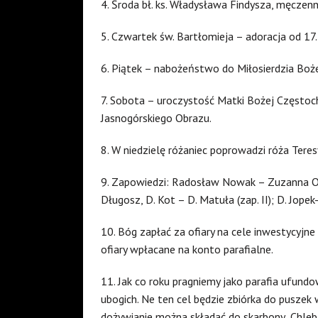
4. Środa bł. ks. Władysława Findysza, męcze
5. Czwartek św. Bartłomieja – adoracja od 17
6. Piątek – nabożeństwo do Miłosierdzia Boż
7. Sobota – uroczystość Matki Bożej Częstoc
Jasnogórskiego Obrazu.
8. W niedzielę różaniec poprowadzi róża Teres
9. Zapowiedzi: Radosław Nowak – Zuzanna Opi
Długosz, D. Kot – D. Matuła (zap. II); D. Jopek-K
10. Bóg zapłać za ofiary na cele inwestycyjne
ofiary wpłacane na konto parafialne.
11. Jak co roku pragniemy jako parafia ufundo
ubogich. Ne ten cel będzie zbiórka do puszek w
dożywianie można składać do skarbony „Chleb 