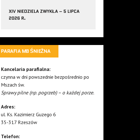
XIV NIEDZIELA ZWYKŁA – 5 LIPCA
2026 R.
PARAFIA MB ŚNIEŻNA
Kancelaria parafialna:
czynna w dni powszednie bezpośrednio po
Mszach św.
Sprawy pilne (np. pogrzeb) – o każdej porze.
Adres:
ul. Ks. Kazimierz Guzego 6
35-317 Rzeszów
Telefon: