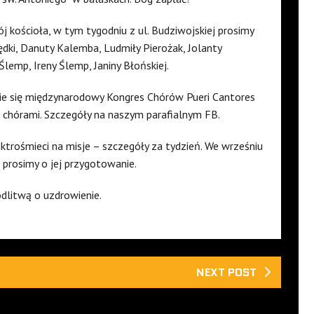
ój kościoła, w tym tygodniu z ul. Budziwojskiej prosimy
dki, Danuty Kalemba, Ludmiły Pierożak, Jolanty
Ślemp, Ireny Ślemp, Janiny Błońskiej.
zie się międzynarodowy Kongres Chórów Pueri Cantores
d chórami. Szczegóły na naszym parafialnym FB.
lektrośmieci na misje – szczegóły za tydzień. We wrześniu
 prosimy o jej przygotowanie.
dlitwą o uzdrowienie.
NEXT POST