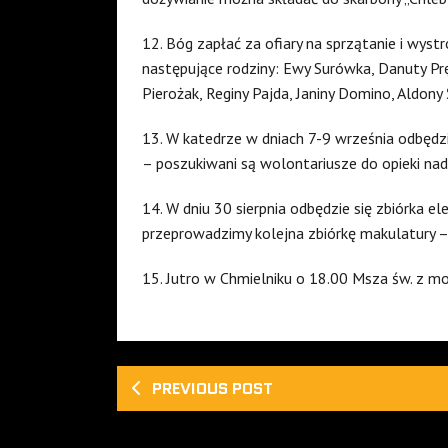
12. Bóg zapłać za ofiary na sprzątanie i wystr
następujące rodziny: Ewy Surówka, Danuty Prę
Pierożak, Reginy Pajda, Janiny Domino, Aldony 
13. W katedrze w dniach 7-9 września odbęd
– poszukiwani są wolontariusze do opieki na
14. W dniu 30 sierpnia odbędzie się zbiórka e
przeprowadzimy kolejna zbiórkę makulatury –
15. Jutro w Chmielniku o 18.00 Msza św. z mo
PREVIOUS POST