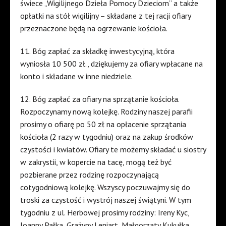
świece „Wigilijnego Dzieła Pomocy Dzieciom” a także
opłatki na stół wigilijny – składane z tej racji ofiary
przeznaczone będą na ogrzewanie kościoła.
11. Bóg zapłać za składkę inwestycyjną, która
wyniosła 10 500 zł., dziękujemy za ofiary wpłacane na
konto i składane w inne niedziele.
12. Bóg zapłać za ofiary na sprzątanie kościoła.
Rozpoczynamy nową kolejkę. Rodziny naszej parafii
prosimy o ofiarę po 50 zł na opłacenie sprzątania
kościoła (2 razy w tygodniu) oraz na zakup środków
czystości i kwiatów. Ofiary te możemy składać u siostry
w zakrystii, w kopercie na tacę, mogą też być
pozbierane przez rodzinę rozpoczynającą
cotygodniową kolejkę. Wszyscy poczuwajmy się do
troski za czystość i wystrój naszej świątyni. W tym
tygodniu z ul. Herbowej prosimy rodziny: Ireny Kyc,
Joanny Pałka, Grażyny Leniart, Małgorzaty Kukułka,