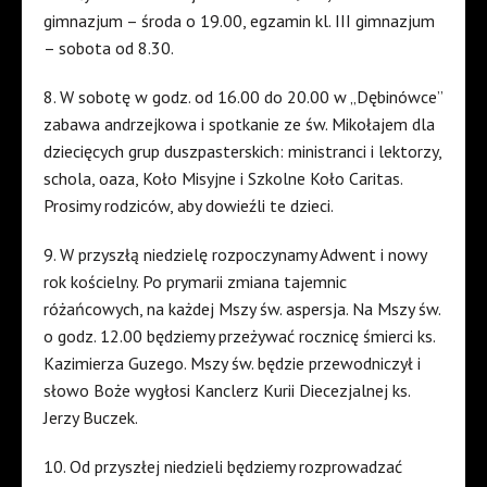
gimnazjum – środa o 19.00, egzamin kl. III gimnazjum
– sobota od 8.30.
8. W sobotę w godz. od 16.00 do 20.00 w „Dębinówce”
zabawa andrzejkowa i spotkanie ze św. Mikołajem dla
dziecięcych grup duszpasterskich: ministranci i lektorzy,
schola, oaza, Koło Misyjne i Szkolne Koło Caritas.
Prosimy rodziców, aby dowieźli te dzieci.
9. W przyszłą niedzielę rozpoczynamy Adwent i nowy
rok kościelny. Po prymarii zmiana tajemnic
różańcowych, na każdej Mszy św. aspersja. Na Mszy św.
o godz. 12.00 będziemy przeżywać rocznicę śmierci ks.
Kazimierza Guzego. Mszy św. będzie przewodniczył i
słowo Boże wygłosi Kanclerz Kurii Diecezjalnej ks.
Jerzy Buczek.
10. Od przyszłej niedzieli będziemy rozprowadzać