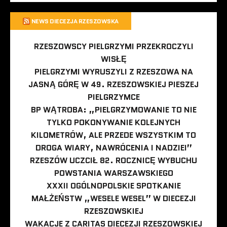
NEWS DIECEZJA RZESZOWSKA
RZESZOWSCY PIELGRZYMI PRZEKROCZYLI
WISŁĘ
PIELGRZYMI WYRUSZYLI Z RZESZOWA NA
JASNĄ GÓRĘ W 49. RZESZOWSKIEJ PIESZEJ
PIELGRZYMCE
BP WĄTROBA: „PIELGRZYMOWANIE TO NIE
TYLKO POKONYWANIE KOLEJNYCH
KILOMETRÓW, ALE PRZEDE WSZYSTKIM TO
DROGA WIARY, NAWRÓCENIA I NADZIEI”
RZESZÓW UCZCIŁ 82. ROCZNICĘ WYBUCHU
POWSTANIA WARSZAWSKIEGO
XXXII OGÓLNOPOLSKIE SPOTKANIE
MAŁŻEŃSTW „WESELE WESEL” W DIECEZJI
RZESZOWSKIEJ
WAKACJE Z CARITAS DIECEZJI RZESZOWSKIEJ