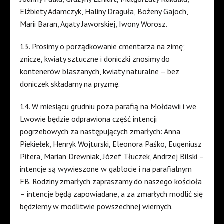
Elżbiety Adamczyk, Haliny Draguła, Bożeny Gajoch,
Marii Baran, Agaty Jaworskiej, Iwony Worosz.
13. Prosimy o porządkowanie cmentarza na zimę;
znicze, kwiaty sztuczne i doniczki znosimy do
kontenerów blaszanych, kwiaty naturalne – bez
doniczek składamy na pryzmę.
14. W miesiącu grudniu poza parafią na Mołdawii i we
Lwowie będzie odprawiona część intencji
pogrzebowych za następujących zmarłych: Anna
Piekiełek, Henryk Wojturski, Eleonora Paśko, Eugeniusz
Pitera, Marian Drewniak, Józef Tłuczek, Andrzej Bilski –
intencje są wywieszone w gablocie i na parafialnym
FB. Rodziny zmarłych zapraszamy do naszego kościoła
– intencje będą zapowiadane, a za zmarłych modlić się
będziemy w modlitwie powszechnej wiernych.