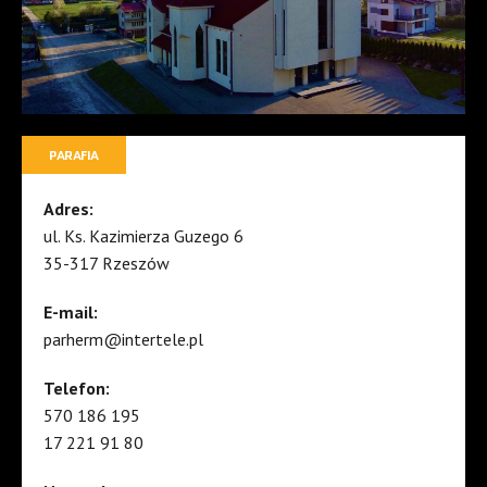
PARAFIA
Adres:
ul. Ks. Kazimierza Guzego 6
35-317 Rzeszów
E-mail:
parherm@intertele.pl
Telefon:
570 186 195
17 221 91 80