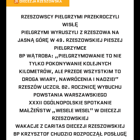
DIECEZJA RZESZOWSKA
RZESZOWSCY PIELGRZYMI PRZEKROCZYLI
WISŁĘ
PIELGRZYMI WYRUSZYLI Z RZESZOWA NA
JASNĄ GÓRĘ W 49. RZESZOWSKIEJ PIESZEJ
PIELGRZYMCE
BP WĄTROBA: „PIELGRZYMOWANIE TO NIE
TYLKO POKONYWANIE KOLEJNYCH
KILOMETRÓW, ALE PRZEDE WSZYSTKIM TO
DROGA WIARY, NAWRÓCENIA I NADZIEI”
RZESZÓW UCZCIŁ 82. ROCZNICĘ WYBUCHU
POWSTANIA WARSZAWSKIEGO
XXXII OGÓLNOPOLSKIE SPOTKANIE
MAŁŻEŃSTW „WESELE WESEL” W DIECEZJI
RZESZOWSKIEJ
WAKACJE Z CARITAS DIECEZJI RZESZOWSKIEJ
BP KRZYSZTOF CHUDZIO ROZPOCZĄŁ POSŁUGĘ