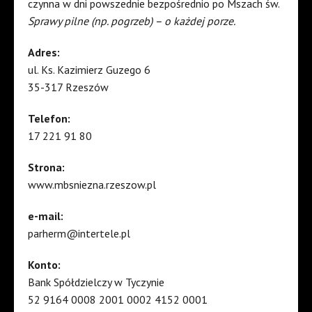
czynna w dni powszednie bezpośrednio po Mszach św.
Sprawy pilne (np. pogrzeb) – o każdej porze.
Adres:
ul. Ks. Kazimierz Guzego 6
35-317 Rzeszów
Telefon:
17 221 91 80
Strona:
www.mbsniezna.rzeszow.pl
e-mail:
parherm@intertele.pl
Konto:
Bank Spółdzielczy w Tyczynie
52 9164 0008 2001 0002 4152 0001