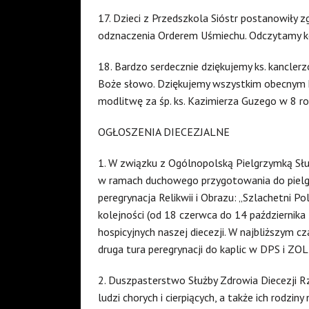
17. Dzieci z Przedszkola Sióstr postanowiły
odznaczenia Orderem Uśmiechu. Odczytamy kom
18. Bardzo serdecznie dziękujemy ks. kancler
Boże słowo. Dziękujemy wszystkim obecnym k
modlitwę za śp. ks. Kazimierza Guzego w 8 roc
OGŁOSZENIA DIECEZJALNE
1. W związku z Ogólnopolską Pielgrzymką Słu
w ramach duchowego przygotowania do pielgr
peregrynacja Relikwii i Obrazu: „Szlachetni Po
kolejności (od 18 czerwca do 14 października 2
hospicyjnych naszej diecezji. W najbliższym cz
druga tura peregrynacji do kaplic w DPS i ZO
2. Duszpasterstwo Służby Zdrowia Diecezji R
ludzi chorych i cierpiących, a także ich rodz