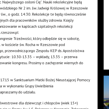
c Najwyższego osłoni Cię”. Nauki rekolekcyjne będą
ewódzkiego Nr 2 im. św. Jadwigi Królowej w Rzeszowie
y św., o godz. 14:30. Rekolekcje te będą równocześnie
nych dla pracowników służby zdrowia. Księży
izowanie w kaplicach szpitalnych rekolekcji
.rzeszow.pl
ngresie Trzeźwości, który odbędzie się w sobotę,
w. w kościele św. Rocha w Rzeszowie pod
o, przewodniczącego Zespołu KEP ds. Apostolstwa
ytucie: 10.30-13.35 – wykłady, 13.35 – przerwa
wanie kongresu. Prosimy o zachęcenie wiernych do
z. 17.15 w Sanktuarium Matki Bożej Nieustającej Pomocy
ia w wykonaniu Grupy Uwielbienia
Zapraszamy do udziału.
Sylwestrowe dla dziewcząt i chłopców (wiek 15+)
ą się w Domu św. J. S. Pelczara w Korczynie. Zgłoszenia