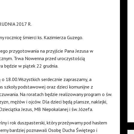
RUDNIA 2017 R.
my rocznicę śmierci ks. Kazimierza Guzego.
ego przygotowania na przyjście Pana Jezusa w
ecznym. Trwa Nowenna przed uroczystością
 będzie w piątek 22 grudnia.
dą o 18.00.Wszystkich serdecznie zapraszamy, a
as szkoły podstawowej oraz dzieci komunijne z
zuwania. Na roratach będzie realizowany program o św.
zyzn, mężów i ojców. Dla dzieci będą plansze, naklejki,
zieciątka Jezus, MB Niepokalanej i św. Józefa.
elny i rok duszpasterski, który przeżywamy pod hasłem
iemy bardziej poznawali Osobę Ducha Świętego i