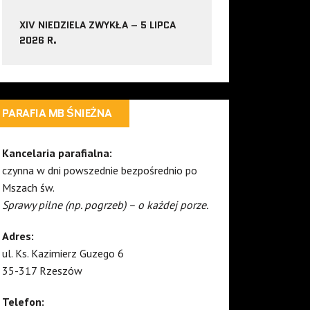
XIV NIEDZIELA ZWYKŁA – 5 LIPCA
2026 R.
PARAFIA MB ŚNIEŻNA
Kancelaria parafialna:
czynna w dni powszednie bezpośrednio po
Mszach św.
Sprawy pilne (np. pogrzeb) – o każdej porze.
Adres:
ul. Ks. Kazimierz Guzego 6
35-317 Rzeszów
Telefon: