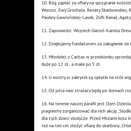
10. Bóg zapłać za ofiary na sprzątanie kościo
Worosz, Ewy Grochala, Renaty Skarbowskiej, K
Pauliny Gawrońskiej-Lasek, Zofii Banaś, Agaty
11. Zapowiedzi: Wojciech Gieroń-Kamila Drewni
12. Dziękujemy fundatorom za zakupienie do 
13. Młodzież z Caritas w przedsionku sprzeda
duże po 12 zł., a małe po 5 zł.
14. U siostry w zakrystii są opłatki na stół wig
15. Od jutra nasi strażacy będą po domach ro
16. Na terenie naszej parafii jest Dom Dzieck
pragniemy zorganizować dla nich akcję „Słodk
dla tych dzieci słodycze. Przed Mszami kosz
też na ten cel złożyć ofiarę do skarbony „Chle