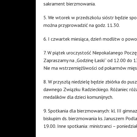
sakrament bierzmowania.
5. We wtorek w przedszkolu sióstr będzie spo
można przyprowadzić na godz. 11.30.
6. I czwartek miesiąca, dzień modlitw o powoł
7. W piątek uroczystość Niepokalanego Poczęc
Zapraszamy na „Godzinę Łaski” od 12.00 do 1
Nie ma wstrzemięźliwości od pokarmów mięs
8. W przyszłą niedzielę będzie zbiórka do pu
dawnego Związku Radzieckiego. Różaniec róża
medalików dla dzieci komunijnych.
9. Spotkania dla bierzmowanych: kl. III gim
biskupim ds. bierzmowania ks. Januszem Podl
19.00. Inne spotkania: ministranci – poniedzi