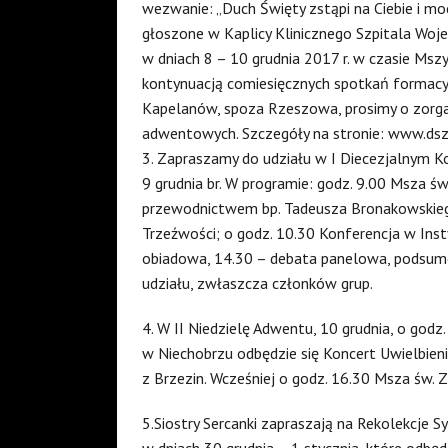
wezwanie: „Duch Święty zstąpi na Ciebie i mo
głoszone w Kaplicy Klinicznego Szpitala Woj
w dniach 8 – 10 grudnia 2017 r. w czasie Msz
kontynuacją comiesięcznych spotkań formacyj
Kapelanów, spoza Rzeszowa, prosimy o zorgan
adwentowych. Szczegóły na stronie: www.dsz
3. Zapraszamy do udziału w I Diecezjalnym Ko
9 grudnia br. W programie: godz. 9.00 Msza ś
przewodnictwem bp. Tadeusza Bronakowskieg
Trzeźwości; o godz. 10.30 Konferencja w Inst
obiadowa, 14.30 – debata panelowa, podsumo
udziału, zwłaszcza członków grup.
4. W II Niedzielę Adwentu, 10 grudnia, o god
w Niechobrzu odbędzie się Koncert Uwielbien
z Brzezin. Wcześniej o godz. 16.30 Msza św. 
5.Siostry Sercanki zapraszają na Rekolekcje 
w dniach 30 grudnia – 1 stycznia, które odbęd