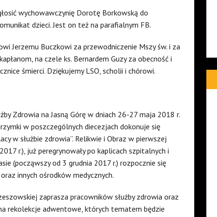
 zgłosić wychowawczynię Dorotę Borkowską do
unikat dzieci. Jest on też na parafialnym FB.
zowi Jerzemu Buczkowi za przewodniczenie Mszy św. i za
apłanom, na czele ks. Bernardem Guzy za obecność i
znice śmierci. Dziękujemy LSO, scholii i chórowi.
żby Zdrowia na Jasną Górę w dniach 26-27 maja 2018 r.
zymki w poszczególnych diecezjach dokonuje się
lacy w służbie zdrowia”. Relikwie i Obraz w pierwszej
017 r.), już peregrynowały po kaplicach szpitalnych i
asie (począwszy od 3 grudnia 2017 r.) rozpocznie się
L oraz innych ośrodków medycznych.
zeszowskiej zaprasza pracowników służby zdrowia oraz
iny na rekolekcje adwentowe, których tematem będzie