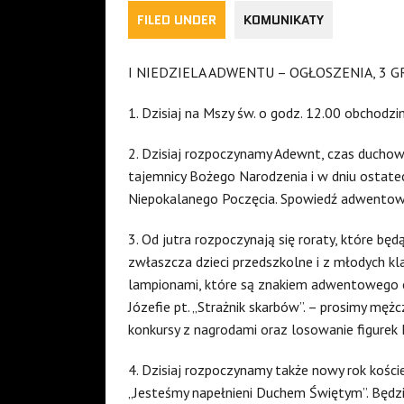
FILED UNDER
KOMUNIKATY
I NIEDZIELA ADWENTU – OGŁOSZENIA, 3 G
1. Dzisiaj na Mszy św. o godz. 12.00 obchodzi
2. Dzisiaj rozpoczynamy Adewnt, czas duchow
tajemnicy Bożego Narodzenia i w dniu ostat
Niepokalanego Poczęcia. Spowiedź adwentowa
3. Od jutra rozpoczynają się roraty, które bę
zwłaszcza dzieci przedszkolne i z młodych kl
lampionami, które są znakiem adwentowego c
Józefie pt. „Strażnik skarbów”. – prosimy mężc
konkursy z nagrodami oraz losowanie figurek D
4. Dzisiaj rozpoczynamy także nowy rok kości
„Jesteśmy napełnieni Duchem Świętym”. Będz