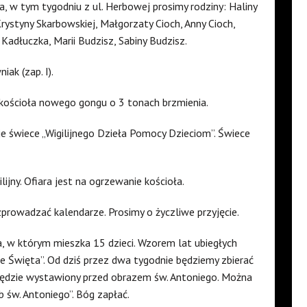
ła, w tym tygodniu z ul. Herbowej prosimy rodziny: Haliny
rystyny Skarbowskiej, Małgorzaty Cioch, Anny Cioch,
 Kadłuczka, Marii Budzisz, Sabiny Budzisz.
ak (zap. I).
kościoła nowego gongu o 3 tonach brzmienia.
je świece „Wigilijnego Dzieła Pomocy Dzieciom”. Świece
ilijny. Ofiara jest na ogrzewanie kościoła.
zprowadzać kalendarze. Prosimy o życzliwe przyjęcie.
a, w którym mieszka 15 dzieci. Wzorem lat ubiegłych
ie Święta”. Od dziś przez dwa tygodnie będziemy zbierać
 będzie wystawiony przed obrazem św. Antoniego. Można
b św. Antoniego”. Bóg zapłać.