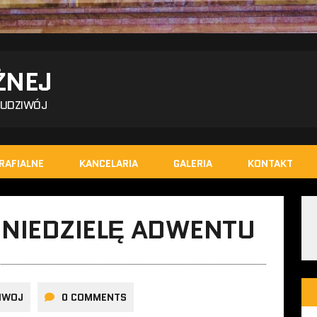
ŻNEJ
BUDZIWÓJ
RAFIALNE
KANCELARIA
GALERIA
KONTAKT
 NIEDZIELĘ ADWENTU
IWOJ
0 COMMENTS